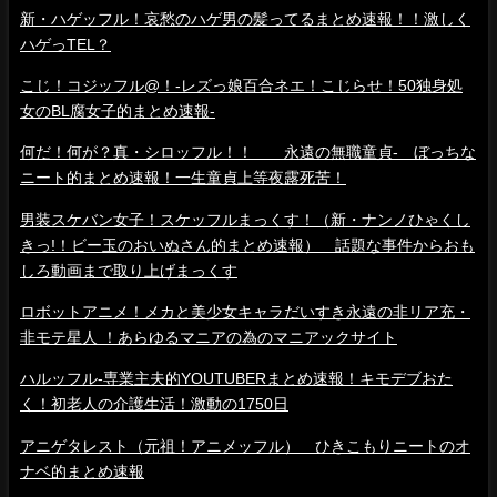
新・ハゲッフル！哀愁のハゲ男の髪ってるまとめ速報！！激しく
ハゲっTEL？
こじ！コジッフル@！-レズっ娘百合ネエ！こじらせ！50独身処
女のBL腐女子的まとめ速報-
何だ！何が？真・シロッフル！！ 永遠の無職童貞- ぼっちな
ニート的まとめ速報！一生童貞上等夜露死苦！
男装スケバン女子！スケッフルまっくす！（新・ナンノひゃくし
きっ!！ビー玉のおいぬさん的まとめ速報） 話題な事件からおも
しろ動画まで取り上げまっくす
ロボットアニメ！メカと美少女キャラだいすき永遠の非リア充・
非モテ星人 ！あらゆるマニアの為のマニアックサイト
ハルッフル-専業主夫的YOUTUBERまとめ速報！キモデブおた
く！初老人の介護生活！激動の1750日
アニゲタレスト（元祖！アニメッフル） ひきこもりニートのオ
ナベ的まとめ速報