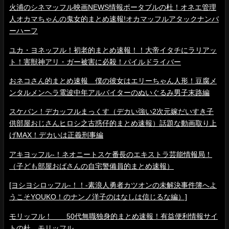
火浦のシネマッフル映画NEWS情報ポータブルの杜！オネエ管理
人オカマちゃんの鬼女的まとめ速報!オカマッフルアタックナンバ
ーハーフ
ユカ・ヨネッフル！初老的まとめ速報！！大帝イタチにラリアッ
ト！害獣神アリ・ガー被害に必殺！パイルドライバー
おネコさん的まとめ速報 僕の彼女はエリーちゃん人形！豆腐メ
ンタルメンヘラ電波中年アルバイターのぬいぐるみ男子末路編
スケバン！デカッフルまっくす（デカい強い2次元嫁だいすき子
供部屋おじさんヒロシ之古惑仔的まとめ速報）話題な動画取り上
げMAX！デカいは正義刑事編
アキヨッフル-！ネオニートスケ番長のエキストラ芸能情報局！
（子ども部屋おばさんの自宅警備員的まとめ速報）
[ヨシヨシロッフル-！！-素浪人勇者カツオンの未解決事件簿へよ
うこそYOUKO！のナンノ洋子のはなしは信じるな編）]
モリッフル！ 50代無職独身的まとめ速報！有益便利情報サイ
トの杜 モリッフル