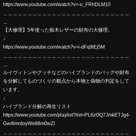
https://www.youtube.com/watch?v=-o_FRhDLM10
＿＿＿＿＿＿＿＿＿＿＿＿＿＿＿＿＿＿＿＿＿＿＿＿＿＿
＿
【大修理】5年使った栃木レザーの財布の大修理。
↓
https://www.youtube.com/watch?v=i-dFq9lEj5M
＿＿＿＿＿＿＿＿＿＿＿＿＿＿＿＿＿＿＿＿＿＿＿＿＿＿
＿
ルイヴィトンやグッチなどのハイブランドのバッグや財布
を分解してものづくりの観点から本物と偽物の判定をして
います。
↓
ハイブランド分解の再生リスト
https://www.youtube.com/playlist?list=PL6zOQ7JmkETJg4-
Gw4lmrdoyWe88m0wZl
＿＿＿＿＿＿＿＿＿＿＿＿＿＿＿＿＿＿＿＿＿＿＿＿＿＿