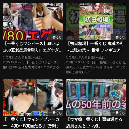
一番くじ
一番くじ
【一番くじワンピース】狙いは
【初日相場】一番くじ 鬼滅の刃
1/80五老星馬骨狩り‼︎ エグすぎる
～上弦の弐～ 相場 フィギュア
よ‼︎ 未来島エッグヘッド~Burst
1:名無しさん＠お腹いっぱい
1:名無しさん＠お腹いっぱい
2025.12.05(Fri) 【一番くじワンピース】
2026.07.30(Thu) 【初日相場】一番くじ 鬼
of Energy~ イーザンバロン・
狙いは1/80五老星馬骨狩り‼︎ エグすぎる...
滅の刃 ～上弦の弐～ 相場 フィギュアって
V・ナス寿郎聖 ルフィ ギア5
動画が話題らし...
gear5
一番くじ
一番くじ
【一番くじ】ウィンドブレーカ
【ウマ娘一番くじ】面白過ぎる
ー！A賞or B賞当たるまで帰れま
店員さんとウマ娘。