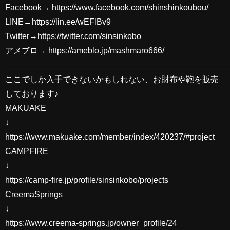
Facebook→ https://www.facebook.com/shinshinkoubou/
LINE→https://lin.ee/wEFlBv9
Twitter→https://twitter.com/sinsinkobo
アメブロ→ https://ameblo.jp/mashmaro666/
________________________________________________
ここでしか入手できないかもしれない、お財布や鞄を販売
しております♪
MAKUAKE
↓
https://www.makuake.com/member/index/420237/#project
CAMPFIRE
↓
https://camp-fire.jp/profile/sinsinkobo/projects
CreemaSprings
↓
https://www.creema-springs.jp/owner_profile/24