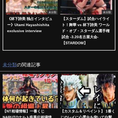
未分類
未分類
《林下詩美 独占インタビュ
【スターダム】試合ハイライ
ー》Utami Hayashishita
ト！舞華 vs 林下詩美 ワール
exclusive interview
ド・オブ・スターダム選手権
試合 -3.20名古屋大会-
【STARDOM】
未分類
の関連記事
【NT相場情報】一番くじ
【カスタム＆リペイント】 1番く
NARUTOナルト疾風伝相場情
じのレイに心霊台を突いて白髪