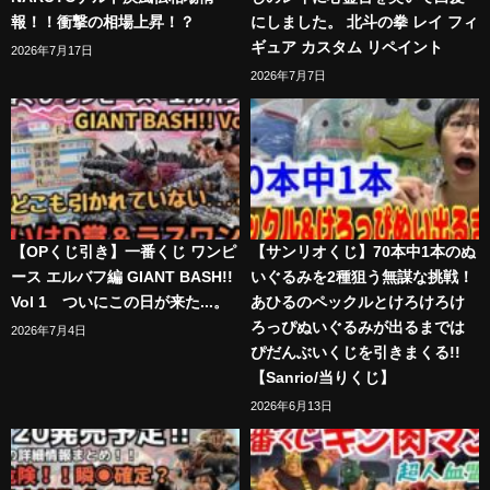
報！！衝撃の相場上昇！？
にしました。 北斗の拳 レイ フィ
ギュア カスタム リペイント
2026年7月17日
2026年7月7日
【OPくじ引き】一番くじ ワンピ
【サンリオくじ】70本中1本のぬ
ース エルバフ編 GIANT BASH!!
いぐるみを2種狙う無謀な挑戦！
Vol 1 ついにこの日が来た...。
あひるのペックルとけろけろけ
ろっぴぬいぐるみが出るまでは
2026年7月4日
ぴだんぶいくじを引きまくる!!
【Sanrio/当りくじ】
2026年6月13日