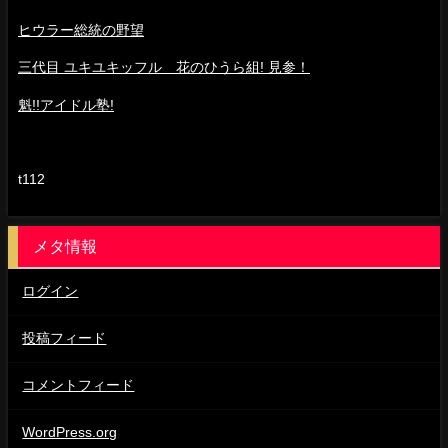
ヒウラー総統の野望
三代目 ユキユキッフル 花のひうら組! 見参！
魁!!アイドル塾!
t112
メタ情報
ログイン
投稿フィード
コメントフィード
WordPress.org