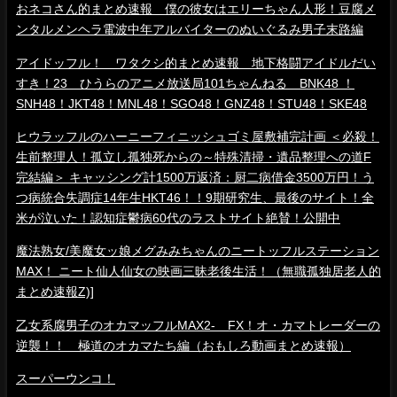
おネコさん的まとめ速報 僕の彼女はエリーちゃん人形！豆腐メ
ンタルメンヘラ電波中年アルバイターのぬいぐるみ男子末路編
アイドッフル！ ワタクシ的まとめ速報 地下格闘アイドルだい
すき！23 ひうらのアニメ放送局101ちゃんねる BNK48 ！
SNH48！JKT48！MNL48！SGO48！GNZ48！STU48！SKE48
ヒウラッフルのハーニーフィニッシュゴミ屋敷補完計画 ＜必殺！
生前整理人！孤立し孤独死からの～特殊清掃・遺品整理への道F
完結編＞ キャッシング計1500万返済：厨二病借金3500万円！う
つ病統合失調症14年生HKT46！！9期研究生、最後のサイト！全
米が泣いた！認知症鬱病60代のラストサイト絶賛！公開中
魔法熟女/美魔女ッ娘メグみみちゃんのニートッフルステーション
MAX！ ニート仙人仙女の映画三昧老後生活！（無職孤独居老人的
まとめ速報Z)]
乙女系腐男子のオカマッフルMAX2- FX！オ・カマトレーダーの
逆襲！！ 極道のオカマたち編（おもしろ動画まとめ速報）
スーパーウンコ！