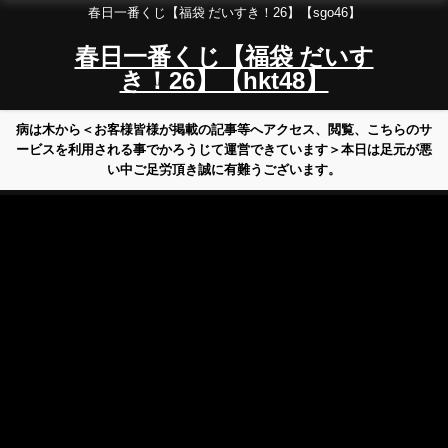
春日一番くじ【福袋 だいすき！26】【sgo46】
春日一番くじ【福袋 だいす
き！26】【hkt48】
病は木から＜お客様皆様が掲載の記事等へアクセス、閲覧、こちらのサ
ービスを利用される事でかろうじて運営できています＞本日は足元が悪
い中ご足労頂き誠に有難うございます。