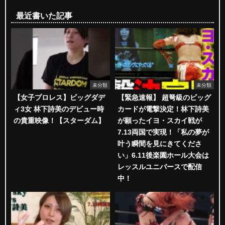
最近書いた記事
未分類
未分類
【女子プロレス】ビッグダデ
【緊急速報】 超弩級のビッグ
ィ3女 林下詩美のデビュー時
カードが電撃決定！林下詩美
の貴重映像！【スターダム】
が願ったイヨ・スカイ戦が
7.13両国で実現！「私の夢が
叶う瞬間を見にきてくださ
い」6.11後楽園ホール大会は
レッスルユニバースで配信
中！