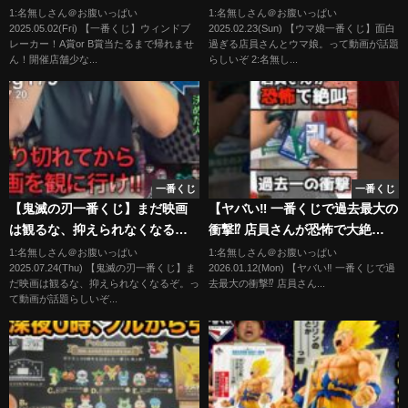
せん！開催店舗少なすぎて大問
1:名無しさん＠お腹いっぱい
1:名無しさん＠お腹いっぱい
2025.05.02(Fri) 【一番くじ】ウィンドブ
2025.02.23(Sun) 【ウマ娘一番くじ】面白
題｜一番くじ、一番賞
レーカー！A賞or B賞当たるまで帰れませ
過ぎる店員さんとウマ娘。って動画が話題
ん！開催店舗少な...
らしいぞ 2:名無し...
一番くじ
一番くじ
【鬼滅の刃一番くじ】まだ映画
【ヤバい‼︎ 一番くじで過去最大の
は観るな、抑えられなくなる
衝撃⁉︎ 店員さんが恐怖で大絶
ぞ。
叫⁉︎】 #僕のヒーローアカデミア
1:名無しさん＠お腹いっぱい
1:名無しさん＠お腹いっぱい
2025.07.24(Thu) 【鬼滅の刃一番くじ】ま
2026.01.12(Mon) 【ヤバい‼︎ 一番くじで過
#ヒロアカ #一番くじ #フィギュ
だ映画は観るな、抑えられなくなるぞ。っ
去最大の衝撃⁉︎ 店員さん...
ア #shrots 紡ぐ力 爆豪勝己 緑谷
て動画が話題らしいぞ...
出久 エンデヴァー