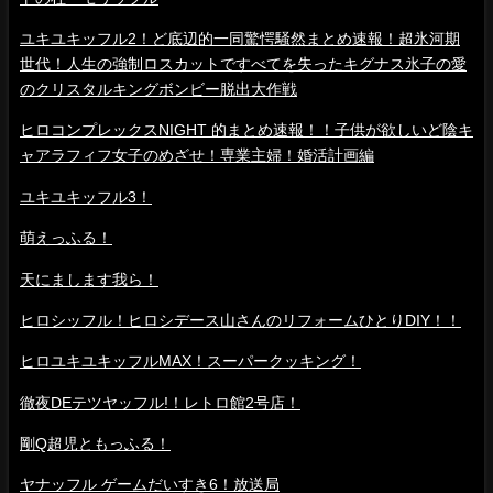
ユキユキッフル2！ど底辺的一同驚愕騒然まとめ速報！超氷河期
世代！人生の強制ロスカットですべてを失ったキグナス氷子の愛
のクリスタルキングボンビー脱出大作戦
ヒロコンプレックスNIGHT 的まとめ速報！！子供が欲しいど陰キ
ャアラフィフ女子のめざせ！専業主婦！婚活計画編
ユキユキッフル3！
萌えっふる！
天にまします我ら！
ヒロシッフル！ヒロシデース山さんのリフォームひとりDIY！！
ヒロユキユキッフルMAX！スーパークッキング！
徹夜DEテツヤッフル!！レトロ館2号店！
剛Q超児ともっふる！
ヤナッフル ゲームだいすき6！放送局