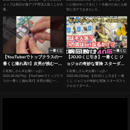
ルク 銀魂 ドラゴンボール ワンピ
ョップは初日が激アツ⁉︎ 即完人気くじが大
いに暁がやってきた！！今後のためにも絶
ース ハンター×ハンター ヒロア
量...
対に当てておきたい1...
カ
一番くじ
一番くじ
【YouTuberでトップクラスの一
【JOJOくじ引き】一番くじ ジ
番くじ撮れ高‼︎】次男が挑む一番
ョジョの奇妙な冒険 スターダス
くじ ゴジラ 大怪獣列伝G
トクルセイダース -STAND
1:名無しさん＠お腹いっぱい
1:名無しさん＠お腹いっぱい
2025.06.26(Thu) 【YouTuberでトップクラ
2025.08.23(Sat) 【JOJOくじ引き】一番
RUSH!-！！目的の賞はGetなる
スの一番くじ撮れ高‼︎】次男が挑む一...
くじ ジョジョの奇妙な冒険 スターダスト
かっ！？
クルセイダース...