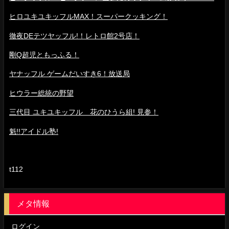
ヒロユキユキッフルMAX！スーパークッキング！
徹夜DEテツヤッフル!！レトロ館2号店！
剛Q超児ともっふる！
ヤナッフル ゲームだいすき6！放送局
ヒウラー総統の野望
三代目 ユキユキッフル 花のひうら組! 見参！
魁!!アイドル塾!
t112
メタ情報
ログイン