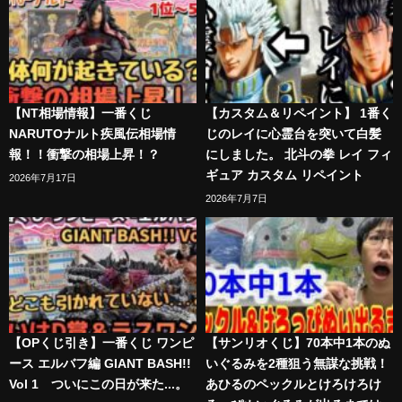
【NT相場情報】一番くじ
【カスタム＆リペイント】 1番く
NARUTOナルト疾風伝相場情
じのレイに心霊台を突いて白髪
報！！衝撃の相場上昇！？
にしました。 北斗の拳 レイ フィ
ギュア カスタム リペイント
2026年7月17日
2026年7月7日
【OPくじ引き】一番くじ ワンピ
【サンリオくじ】70本中1本のぬ
ース エルバフ編 GIANT BASH!!
いぐるみを2種狙う無謀な挑戦！
Vol 1 ついにこの日が来た...。
あひるのペックルとけろけろけ