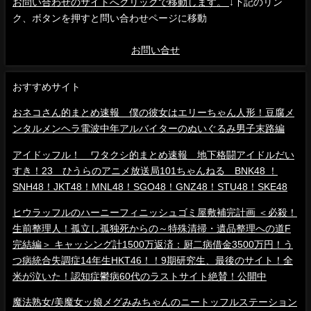
お問い合わせのサイトへクリックで移動します。
↓下記のリン
ク、ボタンを押すと問い合わせページに移動
お問い合せ
おすすめサイト
おネコさん的まとめ速報 僕の彼女はエリーちゃん人形！豆腐メ
ンタルメンヘラ電波中年アルバイターのぬいぐるみ男子末路編
アイドッフル！ ワタクシ的まとめ速報 地下格闘アイドルだい
すき！23 ひうらのアニメ放送局101ちゃんねる BNK48 ！
SNH48！JKT48！MNL48！SGO48！GNZ48！STU48！SKE48
ヒウラッフルのハーニーフィニッシュゴミ屋敷補完計画 ＜必殺！
生前整理人！孤立し孤独死からの～特殊清掃・遺品整理への道F
完結編＞ キャッシング計1500万返済：厨二病借金3500万円！う
つ病統合失調症14年生HKT46！！9期研究生、最後のサイト！全
米が泣いた！認知症鬱病60代のラストサイト絶賛！公開中
魔法熟女/美魔女ッ娘メグみみちゃんのニートッフルステーション