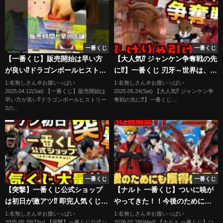
一番くじ
一番くじ
【一番くじ】販売開始は早い方
【大人気⁉︎ ジャンケン争奪戦の先
が良い⁉︎ドラゴンボールヒストリ
に⁉︎】一番くじ 刃牙～世界は、拳
ー2のくじ引き #一番くじ #ドラ
ひとつで変えられる～ 範馬勇次
1:名無しさん＠お腹いっぱい
1:名無しさん＠お腹いっぱい
2025.04.12(Sat) 【一番くじ】販売開始は
2025.05.24(Sat) 【大人気⁉︎ ジャンケン争
ゴンボール #一番くじドラゴンボ
郎 ラストワン賞
早い方が良い⁉︎ドラゴンボールヒストリー
奪戦の先に⁉︎】一番くじ ...
ール
2の...
一番くじ
一番くじ
【突撃】一番くじ公式ショップ
【ナルト 一番くじ】ついに暁が
は初日が激アツ⁉︎ 即完人気くじが
やってきた！！今後のためにも
大量に⁉︎】 一番くじ 刃牙 ベルセ
絶対に当てておきたい1体！！
1:名無しさん＠お腹いっぱい
1:名無しさん＠お腹いっぱい
2025.05.29(Thu) 【突撃】一番くじ公式シ
2026.01.28(Wed) 【ナルト 一番くじ】つ