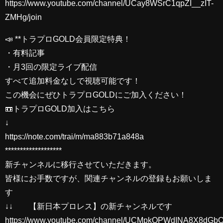
https://www.youtube.com/channel/UCay8WSrC1qpZI__zIT-
ZMHg/join
📣 **トラプロGOLD会員限定特典！
・有料記事
・月3回の限定ライブ配信
すべて追加料金なしで視聴可能です！
この機会にぜひトラプロGOLDにご加入ください！
📼トラプロGOLD加入はこちら
↓
https://note.com/trai/m/ma883b71a848a
*******************
新チャンネルに移行させていただきます。
皆様にお手数ですが、関連チャンネルの登録もお願いしま
す
↓↓ 【新日本プロレス】の新チャンネルです
https://www.youtube.com/channel/UCMpkQPWdINA8X8dG