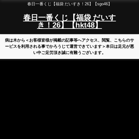
春日一番くじ【福袋 だいすき！26】【sgo46】
春日一番くじ【福袋 だいす
き！26】【hkt48】
病は木から＜お客様皆様が掲載の記事等へアクセス、閲覧、こちらのサ
ービスを利用される事でかろうじて運営できています＞本日は足元が悪
い中ご足労頂き誠に有難うございます。