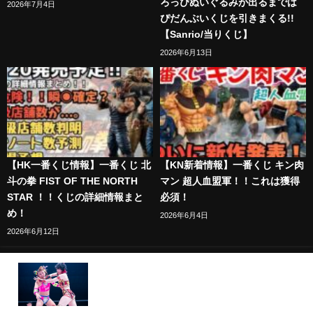
ろっぴぬいぐるみが出るまでは
2026年7月4日
ぴだんぶいくじを引きまくる!!
【Sanrio/当りくじ】
2026年6月13日
【HK一番くじ情報】一番くじ 北
【KN新着情報】一番くじ キン肉
斗の拳 FIST OF THE NORTH
マン 超人血盟軍！！これは獲得
STAR ！！くじの詳細情報まと
必須！
め！
2026年6月4日
2026年6月12日
【スターダム】フワちゃんが林下詩美とバチバチの
大激戦！フワちゃん＆葉月 vs 林下詩美＆天咲光由！
フワちゃん第2戦ハイライト！-4.23横浜アリーナ大