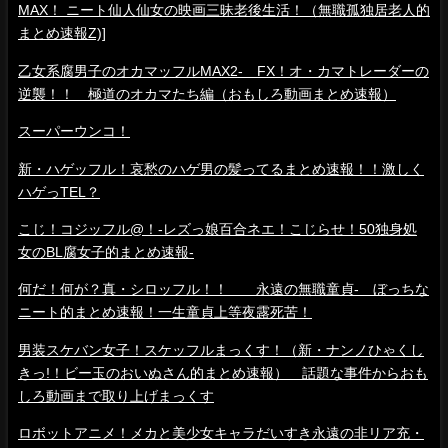
MAX！ ニート仙人仙女の映画三昧老後生活！（無職孤独居老人的
まとめ速報Z)]
乙女系腐男子のオカマッフルMAX2- FX！オ・カマトレーダーの
逆襲！！ 極道のオカマたち編（おもしろ動画まとめ速報）
スーパーウンコ！
新・ハゲッフル！哀愁のハゲ男の髪ってるまとめ速報！！激しく
ハゲっTEL？
こじ！コジッフル@！-レズっ娘百合ネエ！こじらせ！50独身処
女のBL腐女子的まとめ速報-
何だ！何が？真・シロッフル！！ 永遠の無職童貞- ぼっちな
ニート的まとめ速報！一生童貞上等夜露死苦！
男装スケバン女子！スケッフルまっくす！（新・ナンノひゃくし
きっ!！ビー玉のおいぬさん的まとめ速報） 話題な事件からおも
しろ動画まで取り上げまっくす
ロボットアニメ！メカと美少女キャラだいすき永遠の非リア充・