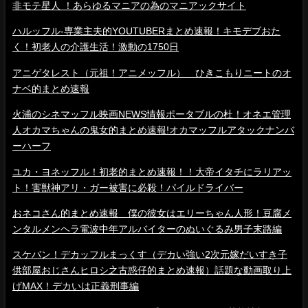
非モテ星人 ！あらゆるマニアの為のマニアックサイト
ハルッフル-専業主夫的YOUTUBERまとめ速報！キモデブおた
く！初老人の介護生活！激動の1750日
アニゲタレスト（元祖！アニメッフル） ひきこもりニートのオ
ナベ的まとめ速報
火浦のシネマッフル映画NEWS情報ポータブルの杜！オネエ管理
人オカマちゃんの鬼女的まとめ速報!オカマッフルアタックナンバ
ーハーフ
ユカ・ヨネッフル！初老的まとめ速報！！大帝イタチにラリアッ
ト！害獣神アリ・ガー被害に必殺！パイルドライバー
おネコさん的まとめ速報 僕の彼女はエリーちゃん人形！豆腐メ
ンタルメンヘラ電波中年アルバイターのぬいぐるみ男子末路編
スケバン！デカッフルまっくす（デカい強い2次元嫁だいすき子
供部屋おじさんヒロシ之古惑仔的まとめ速報）話題な動画取り上
げMAX！デカいは正義刑事編