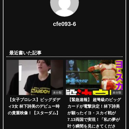
cfe093-6
最近書いた記事
未分類
未分類
【女子プロレス】ビッグダデ
【緊急速報】 超弩級のビッグ
ィ3女 林下詩美のデビュー時
カードが電撃決定！林下詩美
の貴重映像！【スターダム】
が願ったイヨ・スカイ戦が
7.13両国で実現！「私の夢が
叶う瞬間を見にきてくださ