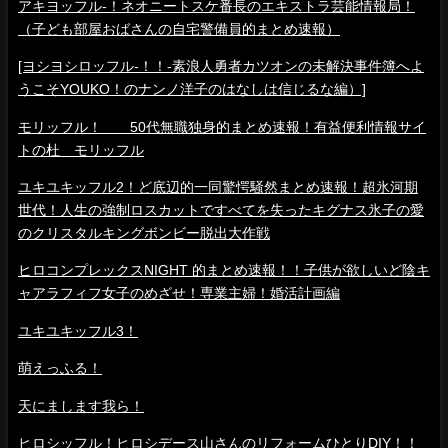
アキヨッフル-！ネオニートスケ番長のエキストラ芸能情報局！
（子ども部屋おばさんの自宅警備員的まとめ速報）
[ヨシヨシロッフル-！！-素浪人勇者カツオンの未解決事件簿へよ
うこそYOUKO！のナンノ洋子のはなしは信じるな編）]
モリッフル！ 50代無職独身的まとめ速報！有益便利情報サイ
トの杜 モリッフル
ユキユキッフル2！ど底辺的一同驚愕騒然まとめ速報！超氷河期
世代！人生の強制ロスカットですべてを失ったキグナス氷子の愛
のクリスタルキングボンビー脱出大作戦
ヒロコンプレックスNIGHT 的まとめ速報！！子供が欲しいど陰キ
ャアラフィフ女子のめざせ！専業主婦！婚活計画編
ユキユキッフル3！
萌えっふる！
天にまします我ら！
ヒロシッフル！ヒロシデース山さんのリフォームひとりDIY！！