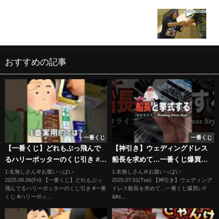
会-【STARDOM】
女子プロレスラー 林下詩美選手が児童養護施設を
訪問
おすすめの記事
一番くじ
一番くじ
【一番くじ】どれもぶっ飛んで
【神引き】ウェディングドレス
るハリーポッターのくじ引き #一
船長を求めて…一番くじ爆買
番くじ #ハリーポッター #神回
い‼︎‼︎ 私たち、結婚しま〜す♡ #
1:名無しさん＠お腹いっぱい
1:名無しさん＠お腹いっぱい
2025.06.06(Fri) 【一番くじ】どれもぶっ
2025.07.01(Tue) 【神引き】ウェディング
宝鐘マリン #常闇トワ
飛んでるハリーポッターのくじ引き #一番
ドレス船長を求めて…一番くじ爆買い‼︎
くじ #ハリーポッ...
&#x...