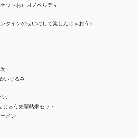
ーケットお正月ノベルティ
ィ
ンタインのせいにして楽しんじゃおう♪
チ
方巻）
Gぬいぐるみ
ズ
ペン
りまんじゅう先輩熱燗セット
ラーメン