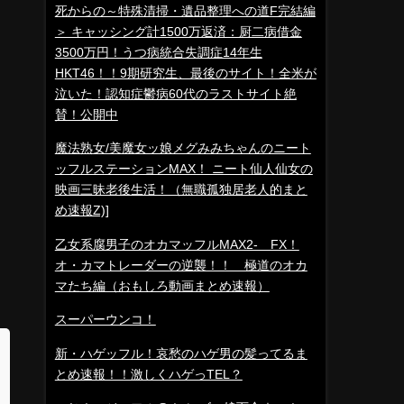
死からの～特殊清掃・遺品整理への道F完結編
＞ キャッシング計1500万返済：厨二病借金
3500万円！うつ病統合失調症14年生
HKT46！！9期研究生、最後のサイト！全米が
泣いた！認知症鬱病60代のラストサイト絶
賛！公開中
魔法熟女/美魔女ッ娘メグみみちゃんのニート
ッフルステーションMAX！ ニート仙人仙女の
映画三昧老後生活！（無職孤独居老人的まと
め速報Z)]
乙女系腐男子のオカマッフルMAX2- FX！
オ・カマトレーダーの逆襲！！ 極道のオカ
マたち編（おもしろ動画まとめ速報）
スーパーウンコ！
新・ハゲッフル！哀愁のハゲ男の髪ってるま
とめ速報！！激しくハゲっTEL？