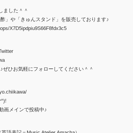
しました＾＾
酢」や「きゅんスタンド」を販売しております♪
shops/X7D5ipdpiu9S66F8fdx3c5
＾
tter
awa
♪ぜひお気軽にフォローしてください＾＾
yo.chiikawa/
)!
ル動画メインで投稿中♪
＝Music Atelier Amacha）