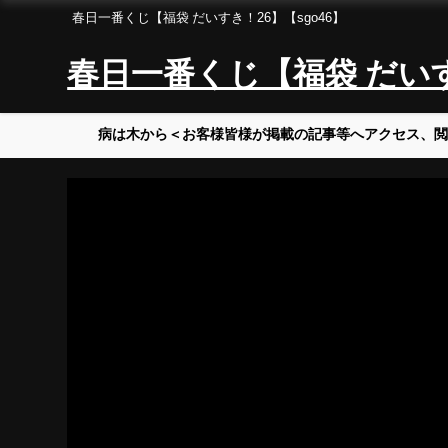
春日一番くじ【福袋 だいすき！26】【sgo46】
春日一番くじ【福袋 だいすき
病は木から＜お客様皆様が掲載の記事等へアクセス、閲