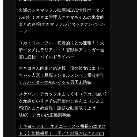
火浦のシネマッフル映画NEWS情報ポータブ
ルの杜！オネエ管理人オカマちゃんの鬼女的
まとめ速報!オカマッフルアタックナンバーハ
ーフ
ユカ・ヨネッフル！初老的まとめ速報！！大
帝イタチにラリアット！害獣神アリ・ガー被
害に必殺！パイルドライバー
おネコさん的まとめ速報 僕の彼女はエリー
ちゃん人形！豆腐メンタルメンヘラ電波中年
アルバイターのぬいぐるみ男子末路編
スケバン！デカッフルまっくす（デカい強い2
次元嫁だいすき子供部屋おじさんヒロシ之古
惑仔的まとめ速報）話題な動画取り上げ
MAX！デカいは正義刑事編
アキヨッフル-！ネオニートスケ番長のエキス
トラ芸能情報局！（子ども部屋おばさんの自