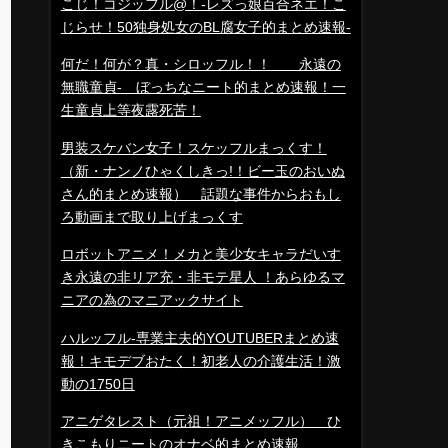
こじ！コジッフル@！-レズっ娘百合ネエ！こ
じらせ！50独身処女のBL腐女子的まとめ速報-
何だ！何が？真・シロッフル！！ 永遠の
無職童貞- ぼっちなニート的まとめ速報！一
生童貞上等夜露死苦！
男装スケバン女子！スケッフルまっくす！
（新・ナンノひゃくしきっ!！ビー玉のおいぬ
さん的まとめ速報） 話題な事件からおもし
ろ動画まで取り上げまっくす
ロボットアニメ！メカと美少女キャラだいす
き永遠の非リア充・非モテ星人 ！あらゆるマ
ニアの為のマニアックサイト
ハルッフル-専業主夫的YOUTUBERまとめ速
報！キモデブおたく！初老人の介護生活！激
動の1750日
アニゲタレスト（元祖！アニメッフル） ひ
きこもりニートのオナベ的まとめ速報