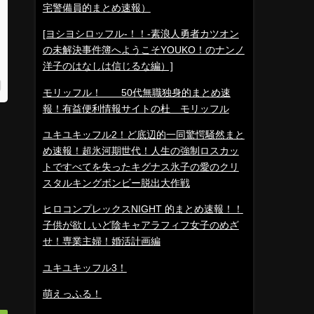
宅警備員的まとめ速報）
[ヨシヨシロッフル-！！-素浪人勇者カツオン
の未解決事件簿へようこそYOUKO！のナンノ
洋子のはなしは信じるな編）]
モリッフル！ 50代無職独身的まとめ速
報！有益便利情報サイトの杜 モリッフル
ユキユキッフル2！ど底辺的一同驚愕騒然まと
め速報！超氷河期世代！人生の強制ロスカッ
トですべてを失ったキグナス氷子の愛のクリ
スタルキングボンビー脱出大作戦
ヒロコンプレックスNIGHT 的まとめ速報！！
子供が欲しいど陰キャアラフィフ女子のめざ
せ！専業主婦！婚活計画編
ユキユキッフル3！
萌えっふる！