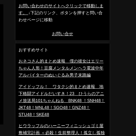
お問い合わせのサイトへクリックで移動しま
す。
↓下記のリンク、ボタンを押すと問い合
わせページに移動
お問い合せ
おすすめサイト
おネコさん的まとめ速報 僕の彼女はエリー
ちゃん人形！豆腐メンタルメンヘラ電波中年
アルバイターのぬいぐるみ男子末路編
アイドッフル！ ワタクシ的まとめ速報 地
下格闘アイドルだいすき！23 ひうらのアニ
メ放送局101ちゃんねる BNK48 ！SNH48！
JKT48！MNL48！SGO48！GNZ48！
STU48！SKE48
ヒウラッフルのハーニーフィニッシュゴミ屋
敷補完計画 ＜必殺！生前整理人！孤立し孤独