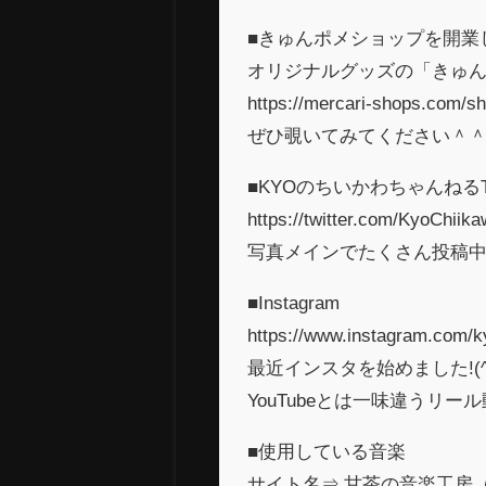
■きゅんポメショップを開業
オリジナルグッズの「きゅん
https://mercari-shops.com/
ぜひ覗いてみてください＾
■KYOのちいかわちゃんねるTwi
https://twitter.com/KyoChiik
写真メインでたくさん投稿中
■Instagram
https://www.instagram.com/k
最近インスタを始めました!(^^
YouTubeとは一味違うリー
■使用している音楽
サイト名⇒ 甘茶の音楽工房（英語表記