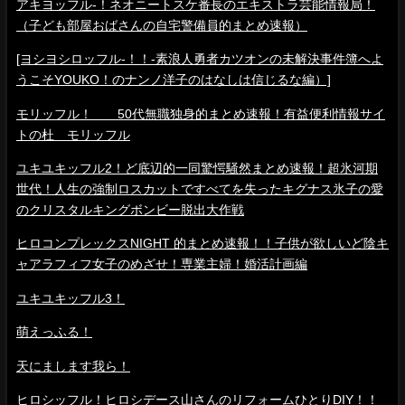
アキヨッフル-！ネオニートスケ番長のエキストラ芸能情報局！
（子ども部屋おばさんの自宅警備員的まとめ速報）
[ヨシヨシロッフル-！！-素浪人勇者カツオンの未解決事件簿へよ
うこそYOUKO！のナンノ洋子のはなしは信じるな編）]
モリッフル！ 50代無職独身的まとめ速報！有益便利情報サイ
トの杜 モリッフル
ユキユキッフル2！ど底辺的一同驚愕騒然まとめ速報！超氷河期
世代！人生の強制ロスカットですべてを失ったキグナス氷子の愛
のクリスタルキングボンビー脱出大作戦
ヒロコンプレックスNIGHT 的まとめ速報！！子供が欲しいど陰キ
ャアラフィフ女子のめざせ！専業主婦！婚活計画編
ユキユキッフル3！
萌えっふる！
天にまします我ら！
ヒロシッフル！ヒロシデース山さんのリフォームひとりDIY！！