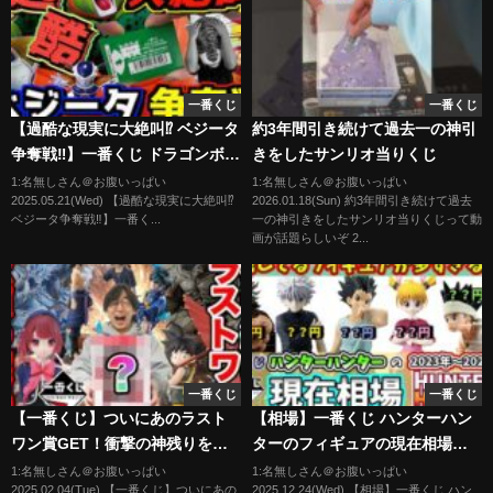
一番くじ
一番くじ
【過酷な現実に大絶叫⁉︎ ベジータ
約3年間引き続けて過去一の神引
争奪戦‼︎】一番くじ ドラゴンボー
きをしたサンリオ当りくじ
ル VSオムニバスCROSS 孫悟空
1:名無しさん＠お腹いっぱい
1:名無しさん＠お腹いっぱい
2025.05.21(Wed) 【過酷な現実に大絶叫⁉︎
2026.01.18(Sun) 約3年間引き続けて過去
ベジータ フリーザ セル ラストワ
ベジータ争奪戦‼︎】一番く...
一の神引きをしたサンリオ当りくじって動
ン賞
画が話題らしいぞ 2...
一番くじ
一番くじ
【一番くじ】ついにあのラスト
【相場】一番くじ ハンターハン
ワン賞GET！衝撃の神残りを全
ターのフィギュアの現在相場
買いしました。（一番くじ、く
【HUNTER×HUNTER】
1:名無しさん＠お腹いっぱい
1:名無しさん＠お腹いっぱい
2025.02.04(Tue) 【一番くじ】ついにあの
2025.12.24(Wed) 【相場】一番くじ ハン