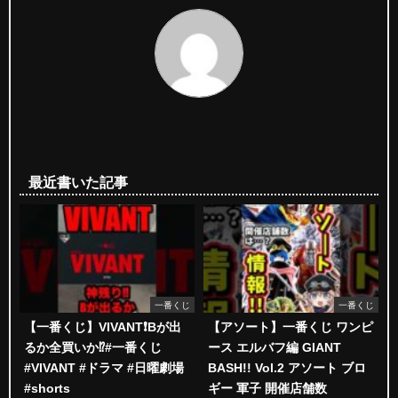
最近書いた記事
一番くじ
一番くじ
【一番くじ】VIVANT❗️Bが出
【アソート】一番くじ ワンピ
るか全買いか⁉️#一番くじ
ース エルバフ編 GIANT
#VIVANT #ドラマ #日曜劇場
BASH!! Vol.2 アソート ブロ
#shorts
ギー 軍子 開催店舗数