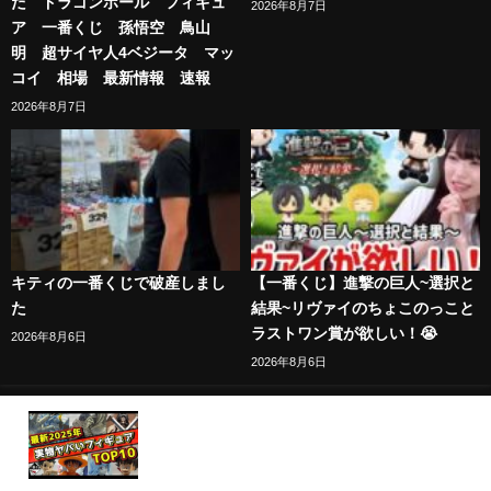
た ドラゴンボール フィギュ
2026年8月7日
ア 一番くじ 孫悟空 鳥山
明 超サイヤ人4ベジータ マッ
コイ 相場 最新情報 速報
2026年8月7日
キティの一番くじで破産しまし
【一番くじ】進撃の巨人~選択と
た
結果~リヴァイのちょこのっこと
ラストワン賞が欲しい！😭
2026年8月6日
2026年8月6日
【最新2025年一番くじ先行展示】実物を見てヤバい
フィギュアランキングTOP10 ドラゴンボール ワン
ピース ルフィ 孫悟空 ラストワン賞 Hunter×Hunter