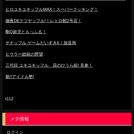
ヒロユキユキッフルMAX！スーパークッキング！
徹夜DEテツヤッフル!！レトロ館2号店！
剛Q超児ともっふる！
ヤナッフル ゲームだいすき6！放送局
ヒウラー総統の野望
三代目 ユキユキッフル 花のひうら組! 見参！
魁!!アイドル塾!
t112
メタ情報
ログイン