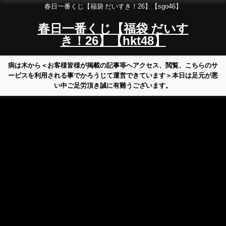
春日一番くじ【福袋 だいすき！26】【sgo46】
春日一番くじ【福袋 だいす
き！26】【hkt48】
病は木から＜お客様皆様が掲載の記事等へアクセス、閲覧、こちらのサ
ービスを利用される事でかろうじて運営できています＞本日は足元が悪
い中ご足労頂き誠に有難うございます。