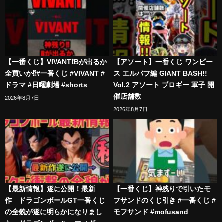
【一番くじ】VIVANT❗️Bが出るか
【アソート】一番くじ ワンピー
全買いか⁉️#一番くじ #VIVANT #
ス エルバフ編 GIANT BASH!!
ドラマ #日曜劇場 #shorts
Vol.2 アソート ブロギー 軍子 開
催店舗数
2026年8月7日
2026年8月7日
【最新情報】遂に公開！最新
【一番くじ】神残りで引いたモ
作 ドラゴンボールGT一番くじ
フサンドのくじ引き #一番くじ #
の全貌が遂に明らかになりまし
モフサンド #mofusand