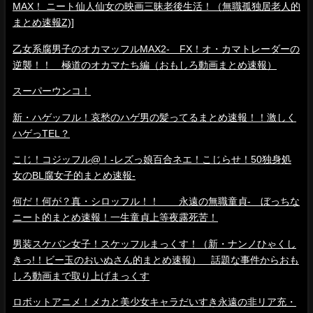
MAX！ ニート仙人仙女の映画三昧老後生活！（無職孤独居老人的
まとめ速報Z)]
乙女系腐男子のオカマッフルMAX2- FX！オ・カマトレーダーの
逆襲！！ 極道のオカマたち編（おもしろ動画まとめ速報）
スーパーウンコ！
新・ハゲッフル！哀愁のハゲ男の髪ってるまとめ速報！！激しく
ハゲっTEL？
こじ！コジッフル@！-レズっ娘百合ネエ！こじらせ！50独身処
女のBL腐女子的まとめ速報-
何だ！何が？真・シロッフル！！ 永遠の無職童貞- ぼっちな
ニート的まとめ速報！一生童貞上等夜露死苦！
男装スケバン女子！スケッフルまっくす！（新・ナンノひゃくし
きっ!！ビー玉のおいぬさん的まとめ速報） 話題な事件からおも
しろ動画まで取り上げまっくす
ロボットアニメ！メカと美少女キャラだいすき永遠の非リア充・