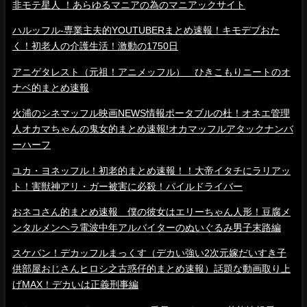
非モテ星人 ！あらゆるマニアの為のマニアックサイト
ハルッフル-専業主夫的YOUTUBERまとめ速報！キモデブおた
く！初老人の介護生活！激動の1750日
アニゲタレスト（元祖！アニメッフル） ひきこもりニートのオ
ナベ的まとめ速報
火浦のシネマッフル映画NEWS情報ポータブルの杜！オネエ管理
人オカマちゃんの鬼女的まとめ速報!オカマッフルアタックナンバ
ーハーフ
ユカ・ヨネッフル！初老的まとめ速報！！大帝イタチにラリアッ
ト！害獣神アリ・ガー被害に必殺！パイルドライバー
おネコさん的まとめ速報 僕の彼女はエリーちゃん人形！豆腐メ
ンタルメンヘラ電波中年アルバイターのぬいぐるみ男子末路編
スケバン！デカッフルまっくす（デカい強い2次元嫁だいすき子
供部屋おじさんヒロシ之古惑仔的まとめ速報）話題な動画取り上
げMAX！デカいは正義刑事編