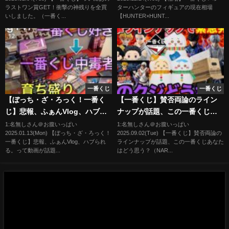
じ、一番賞）
ラストワン賞GET！衝撃の神残りを全買
ターハンターのフィギュアの現在相場
いしました。（一番く...
【HUNTER×HUNT...
一番くじ
一番くじ
【ぼっち・ざ・ろっく！一番く
【一番くじ】賛否両論のライン
じ】悲報、ふぁんVlog、ハブら
ナップが話題、この一番くじあ
れる。
なたはどう思う？（NARUTO、
1:名無しさん＠お腹いっぱい
1:名無しさん＠お腹いっぱい
2025.01.13(Mon) 【ぼっち・ざ・ろっく！
2025.09.02(Tue) 【一番くじ】賛否両論の
ちいかわ、鬼滅の刃）
一番くじ】悲報、ふぁんVlog、ハブられ
ラインナップが話題、この一番くじあなた
る。って動画が話題...
はどう思う？（NAR...