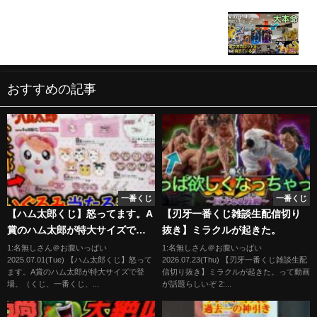
幽☆遊☆白書
【ドラゴンボール一番くじ】今年の運を占おうじゃ
あないか‼︎
おすすめの記事
一番くじ
一番くじ
【ハム太郎くじ】怒ってます。A
【刃牙一番くじ雑談生配信切り
賞のハム太郎が特大サイズで登
抜き】ミラクルが起きた。
場。（くじ、一番くじ、ハム太
1:名無しさん＠お腹いっぱい
1:名無しさん＠お腹いっぱい
2025.07.01(Tue) 【ハム太郎くじ】怒って
2026.07.23(Thu) 【刃牙一番くじ雑談生配
郎）
ます。A賞のハム太郎が特大サイズで登
信切り抜き】ミラクルが起きた。って動画
場。（くじ、一番くじ、...
が話題らしいぞ 2:...