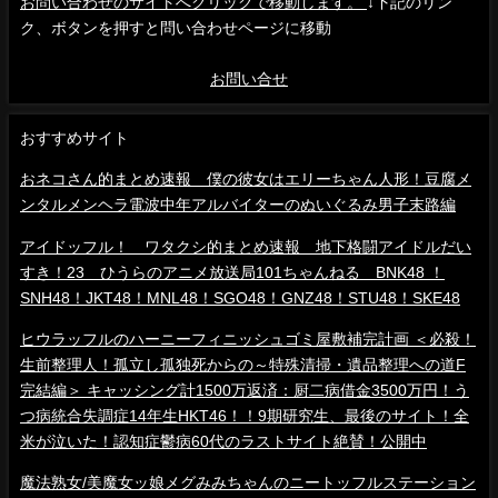
お問い合わせのサイトへクリックで移動します。
↓下記のリン
ク、ボタンを押すと問い合わせページに移動
お問い合せ
おすすめサイト
おネコさん的まとめ速報 僕の彼女はエリーちゃん人形！豆腐メ
ンタルメンヘラ電波中年アルバイターのぬいぐるみ男子末路編
アイドッフル！ ワタクシ的まとめ速報 地下格闘アイドルだい
すき！23 ひうらのアニメ放送局101ちゃんねる BNK48 ！
SNH48！JKT48！MNL48！SGO48！GNZ48！STU48！SKE48
ヒウラッフルのハーニーフィニッシュゴミ屋敷補完計画 ＜必殺！
生前整理人！孤立し孤独死からの～特殊清掃・遺品整理への道F
完結編＞ キャッシング計1500万返済：厨二病借金3500万円！う
つ病統合失調症14年生HKT46！！9期研究生、最後のサイト！全
米が泣いた！認知症鬱病60代のラストサイト絶賛！公開中
魔法熟女/美魔女ッ娘メグみみちゃんのニートッフルステーション