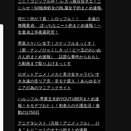
こじ！コジッフル@！-レズっ娘百合ネエ！こ
じらせ！50独身処女のBL腐女子的まとめ速報-
何だ！何が？真・シロッフル！！ 永遠の
無職童貞- ぼっちなニート的まとめ速報！一
生童貞上等夜露死苦！
男装スケバン女子！スケッフルまっくす！
（新・ナンノひゃくしきっ!！ビー玉のおいぬ
さん的まとめ速報） 話題な事件からおもし
ろ動画まで取り上げまっくす
ロボットアニメ！メカと美少女キャラだいす
き永遠の非リア充・非モテ星人 ！あらゆるマ
ニアの為のマニアックサイト
ハルッフル-専業主夫的YOUTUBERまとめ速
報！キモデブおたく！初老人の介護生活！激
動の1750日
アニゲタレスト（元祖！アニメッフル） ひ
きこもりニートのオナベ的まとめ速報