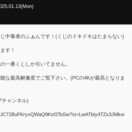
025.01.13(Mon)
じ中毒者のふぁんです！(くじのドキドキはたまらない)
います！
アの一番くじしか引いてません。
能な最高解像度でご覧下さい。(PCの4Kが最高となりま
ブチャンネル)
nel/UC71BuFKryxQWaQ9Ksf2ToSw?si=LwATbiy4TZx3JMkw