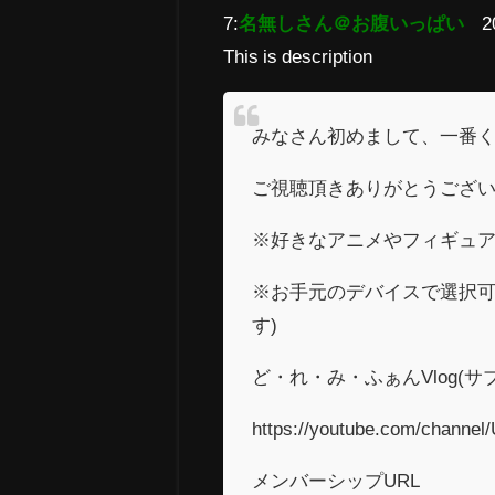
7:
名無しさん＠お腹いっぱい
2
This is description
みなさん初めまして、一番く
ご視聴頂きありがとうござ
※好きなアニメやフィギュ
※お手元のデバイスで選択可
す)
ど・れ・み・ふぁんVlog(サ
https://youtube.com/chan
メンバーシップURL