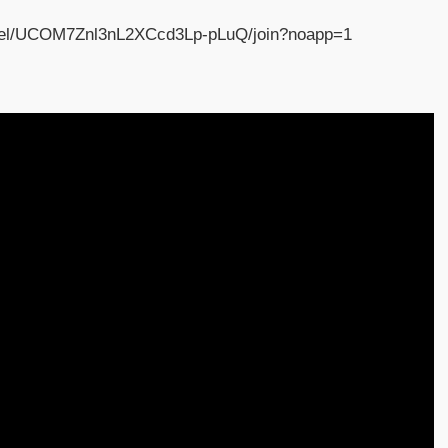
nnel/UCOM7Znl3nL2XCcd3Lp-pLuQ/join?noapp=1
ト