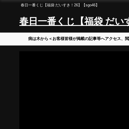
春日一番くじ【福袋 だいすき！26】【sgo46】
春日一番くじ【福袋 だいすき
病は木から＜お客様皆様が掲載の記事等へアクセス、閲