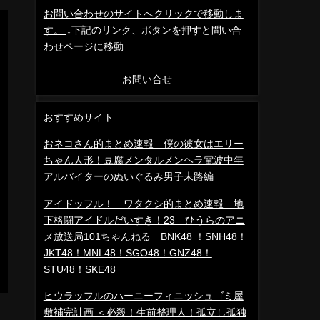
お問い合わせのサイトへクリックで移動しま
す。
↓下記のリンク、ボタンを押すと問い合
わせページに移動
お問い合せ
おすすめサイト
おネコさん的まとめ速報 僕の彼女はエリー
ちゃん人形！豆腐メンタルメンヘラ電波中年
アルバイターのぬいぐるみ男子末路編
アイドッフル！ ワタクシ的まとめ速報 地
下格闘アイドルだいすき！23 ひうらのアニ
メ放送局101ちゃんねる BNK48 ！SNH48！
JKT48！MNL48！SGO48！GNZ48！
STU48！SKE48
ヒウラッフルのハーニーフィニッシュゴミ屋
敷補完計画 ＜必殺！生前整理人！孤立し孤独