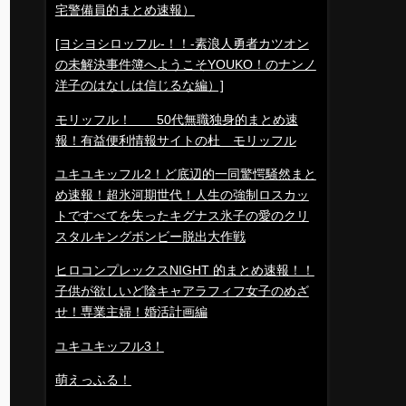
宅警備員的まとめ速報）
[ヨシヨシロッフル-！！-素浪人勇者カツオン
の未解決事件簿へようこそYOUKO！のナンノ
洋子のはなしは信じるな編）]
モリッフル！ 50代無職独身的まとめ速
報！有益便利情報サイトの杜 モリッフル
ユキユキッフル2！ど底辺的一同驚愕騒然まと
め速報！超氷河期世代！人生の強制ロスカッ
トですべてを失ったキグナス氷子の愛のクリ
スタルキングボンビー脱出大作戦
ヒロコンプレックスNIGHT 的まとめ速報！！
子供が欲しいど陰キャアラフィフ女子のめざ
せ！専業主婦！婚活計画編
ユキユキッフル3！
萌えっふる！