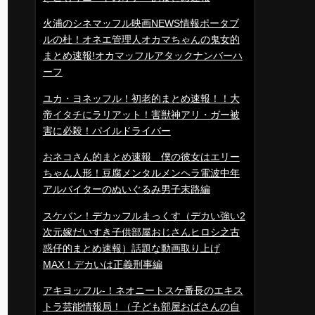
火浦のシネマッフル映画NEWS情報ポータブ
ルの杜！オネエ管理人オカマちゃんの鬼女的
まとめ速報!オカマッフルアタックナンバーハ
ーフ
ユカ・ヨネッフル！初老的まとめ速報！！大
帝イタチにラリアット！害獣神アリ・ガー被
害に必殺！パイルドライバー
おネコさん的まとめ速報 僕の彼女はエリー
ちゃん人形！豆腐メンタルメンヘラ電波中年
アルバイターのぬいぐるみ男子末路編
スケバン！デカッフルまっくす（デカい強い2
次元嫁だいすき子供部屋おじさんヒロシ之古
惑仔的まとめ速報）話題な動画取り上げ
MAX！デカいは正義刑事編
アキヨッフル-！ネオニートスケ番長のエキス
トラ芸能情報局！（子ども部屋おばさんの自