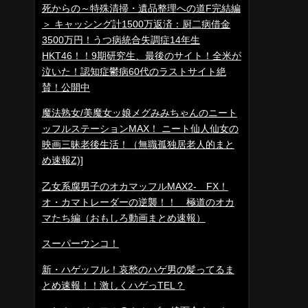
死からの～特殊清掃・遺品整理への道F完結編
＞ キャッシング計1500万返済：厨二病借金
3500万円！うつ病統合失調症14年生
HKT46！！9期研究生、最後のサイト！全米が
泣いた！認知症鬱病60代のラストサイト絶
賛！公開中
魔法熟女/美魔女ッ娘メグみみちゃんのニート
ッフルステーションMAX！ ニート仙人仙女の
映画三昧老後生活！（無職孤独居老人的まと
め速報Z)]
乙女系腐男子のオカマッフルMAX2- FX！
オ・カマトレーダーの逆襲！！ 極道のオカ
マたち編（おもしろ動画まとめ速報）
スーパーウンコ！
新・ハゲッフル！哀愁のハゲ男の髪ってるま
とめ速報！！激しくハゲっTEL？