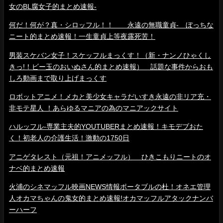
女のBL腐女子的まとめ速報-
何だ！何が？真・シロッフル！！ 永遠の無職童貞- ぼっちな
ニート的まとめ速報！一生童貞上等夜露死苦！
男装スケバン女子！スケッフルまっくす！（新・ナンノひゃくし
きっ!！ビー玉のおいぬさん的まとめ速報） 話題な事件からおも
しろ動画まで取り上げまっくす
ロボットアニメ！メカと美少女キャラだいすき永遠の非リア充・
非モテ星人 ！あらゆるマニアの為のマニアックサイト
ハルッフル-専業主夫的YOUTUBERまとめ速報！キモデブおた
く！初老人の介護生活！激動の1750日
アニゲタレスト（元祖！アニメッフル） ひきこもりニートのオ
ナベ的まとめ速報
火浦のシネマッフル映画NEWS情報ポータブルの杜！オネエ管理
人オカマちゃんの鬼女的まとめ速報!オカマッフルアタックナンバ
ーハーフ