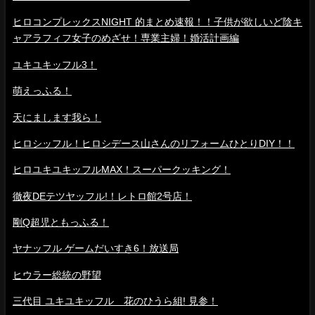
ヒロコンプレックスNIGHT 的まとめ速報！！子供が欲しいど陰キ
ャアラフィフ女子のめざせ！専業主婦！婚活計画編
ユキユキッフル3！
萌えっふる！
天にまします我ら！
ヒロシッフル！ヒロシデース山さんのリフォームひとりDIY！！
ヒロユキユキッフルMAX！スーパークッキング！
徹夜DEテツヤッフル!！レトロ館2号店！
剛Q超児ともっふる！
ヤナッフル ゲームだいすき6！放送局
ヒウラー総統の野望
三代目 ユキユキッフル 花のひうら組! 見参！