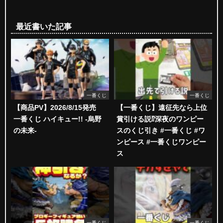
最近書いた記事
一番くじ
一番くじ
【商品PV】2026/8/15発売
【一番くじ】遠征先なら上位
一番くじ ハイキュー!! -烏野
賞引ける説⁉︎深夜のワンピー
の未来-
スのくじ引き #一番くじ #ワ
ンピース #一番くじワンピー
ス
一番くじ
一番くじ