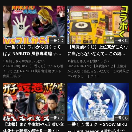
一番くじ
一番くじ
【一番くじ】フルから引くって
【鳥貴族×くじ】上位賞がこんな
ばよ NARUTO 風影奪還編 ナル
に当たらないなんて…この結果
ト疾風伝 暁 フィギュア デイダラ
はヤバすぎる…｜タイトーく
1:名無しさん＠お腹いっぱい
1:名無しさん＠お腹いっぱい
2026.06.30(Tue) 【一番くじ】フルから引
2026.06.04(Thu) 【鳥貴族×くじ】上位賞
我愛羅 カカシ サクラ ドラゴンボ
じ 鳥貴族
くってばよ NARUTO 風影奪還編 ナルト
がこんなに当たらないなんて…この結果は
ール ジョジョ ヒロアカ ワンピー
疾風伝 暁 フ...
ヤバすぎる…｜タイト...
ス ラストワン【前編】
一番くじ
一番くじ
【速報】また争奪戦やん⁉︎ 凄い立
一番くじ 雪ミク ～SNOW MIKU
体化だが最悪の流れ⁉︎ 一番くじ
～ Third Season A賞出るまで引