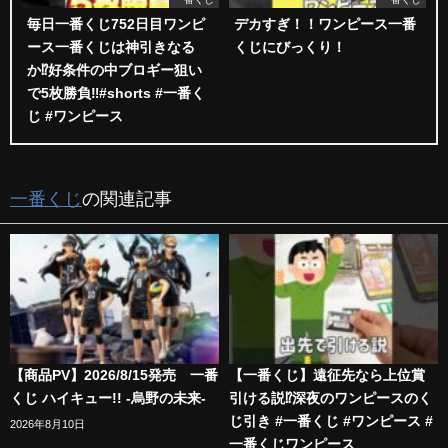
毎日一番くじ752日目ワンピ
デカすぎ！！ワンピース一番
ース一番くじは神引きなる
くじにびっくり！
か⁉️好条件の中ブロギー狙い
で5枚勝負‼️#shorts #一番く
じ #ワンピース
一番くじ
の関連記事
【商品PV】2026/8/15発売 一番
【一番くじ】遠征先なら上位賞
くじ ハイキュー!! -烏野の未来-
引ける説⁉︎深夜のワンピースのく
じ引き #一番くじ #ワンピース #
2026年8月10日
一番くじワンピース