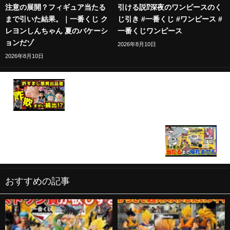
注意の展開？フィギュア当たる
引ける説⁉︎深夜のワンピースのく
まで引いた結果。｜一番くじ ク
じ引き #一番くじ #ワンピース #
レヨンしんちゃん 夏のバケーシ
一番くじワンピース
ョンだゾ
2026年8月10日
2026年8月10日
【許せない‼︎ メルカリで詐欺まがいの極悪出品者に
注意‼︎】 フィギュア好きはマジ気をつけて‼︎ 一番く
じ ドラゴンボール EX 孫悟空修業編 ウーロン プーア
ル チチ 亀仙人 ヤムチャ クリリン
【一番くじ】トムとジェリー！85周年記念でフィギ
ュア大量！当たるまで帰れません！｜一番くじ、一
番賞、トムジェリ
おすすめの記事