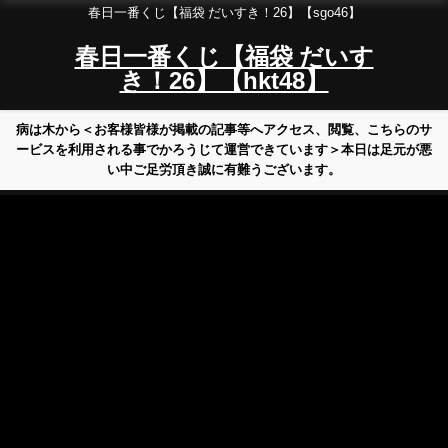
春日一番くじ【福袋 だいすき！26】【sgo46】
春日一番くじ【福袋 だいす
き！26】【hkt48】
病は木から＜お客様皆様が掲載の記事等へアクセス、閲覧、こちらのサ
ービスを利用される事でかろうじて運営できています＞本日は足元が悪
い中ご足労頂き誠に有難うございます。