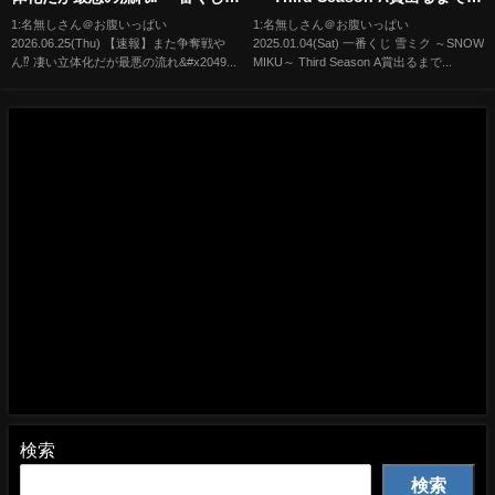
NARUTO ナルト 疾風伝 風影奪
いてみた！！！！！
1:名無しさん＠お腹いっぱい
1:名無しさん＠お腹いっぱい
2026.06.25(Thu) 【速報】また争奪戦や
2025.01.04(Sat) 一番くじ 雪ミク ～SNOW
還編 飛段・角都編 発売前夜の最
ん⁉︎ 凄い立体化だが最悪の流れ&#x2049...
MIKU～ Third Season A賞出るまで...
終チェック サソリ デイダラ サク
ラ カカシ
検索
検索