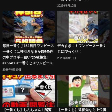
2026年8月10日
毎日一番くじ752日目ワンピース
デカすぎ！！ワンピース一番く
一番くじは神引きなるか⁉️好条件
じにびっくり！
の中ブロギー狙いで5枚勝負‼️
2026年8月10日
#shorts #一番くじ #ワンピース
2026年8月10日
【一番くじ】しんちゃん！閲覧
【一番くじ】遠征先なら上位賞