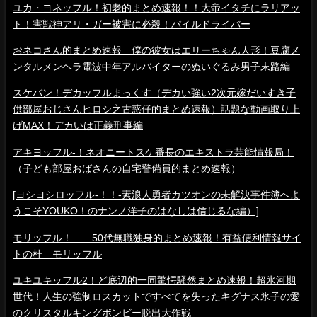
ユカ・ヨネッフル！初老的まとめ速報！！大帝イタチにラリアッ
ト！害獣神アリ・ガー被害に必殺！パイルドライバー
おネコさん的まとめ速報 僕の彼女はエリーちゃん人形！豆腐メ
ンタルメンヘラ電波中年アルバイターのぬいぐるみ男子末路編
スケバン！デカッフルまっくす（デカい強い2次元嫁だいすき子
供部屋おじさんヒロシ之古惑仔的まとめ速報）話題な動画取り上
げMAX！デカいは正義刑事編
アキヨッフル-！ネオニートスケ番長のエキストラ芸能情報局！
（子ども部屋おばさんの自宅警備員的まとめ速報）
[ヨシヨシロッフル-！！-素浪人勇者カツオンの未解決事件簿へよ
うこそYOUKO！のナンノ洋子のはなしは信じるな編）]
モリッフル！ 50代無職独身的まとめ速報！有益便利情報サイ
トの杜 モリッフル
ユキユキッフル2！ど底辺的一同驚愕騒然まとめ速報！超氷河期
世代！人生の強制ロスカットですべてを失ったキグナス氷子の愛
のクリスタルキングボンビー脱出大作戦