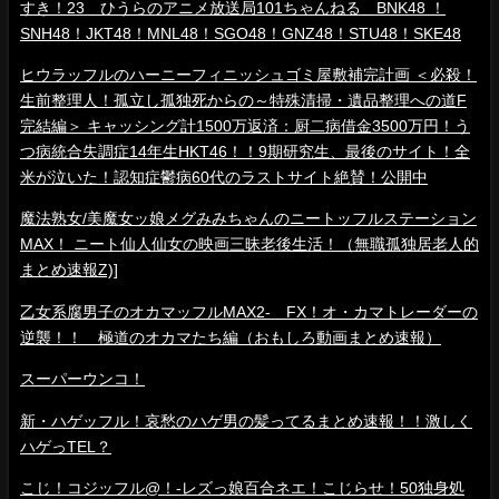
すき！23 ひうらのアニメ放送局101ちゃんねる BNK48 ！
SNH48！JKT48！MNL48！SGO48！GNZ48！STU48！SKE48
ヒウラッフルのハーニーフィニッシュゴミ屋敷補完計画 ＜必殺！
生前整理人！孤立し孤独死からの～特殊清掃・遺品整理への道F
完結編＞ キャッシング計1500万返済：厨二病借金3500万円！う
つ病統合失調症14年生HKT46！！9期研究生、最後のサイト！全
米が泣いた！認知症鬱病60代のラストサイト絶賛！公開中
魔法熟女/美魔女ッ娘メグみみちゃんのニートッフルステーション
MAX！ ニート仙人仙女の映画三昧老後生活！（無職孤独居老人的
まとめ速報Z)]
乙女系腐男子のオカマッフルMAX2- FX！オ・カマトレーダーの
逆襲！！ 極道のオカマたち編（おもしろ動画まとめ速報）
スーパーウンコ！
新・ハゲッフル！哀愁のハゲ男の髪ってるまとめ速報！！激しく
ハゲっTEL？
こじ！コジッフル@！-レズっ娘百合ネエ！こじらせ！50独身処