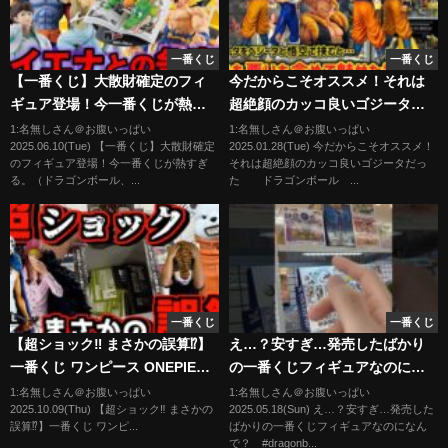
一番くじ
一番くじ
【一番くじ】大散財確定のフィ
今だからこそオススメ！それは
ギュア登場！今一番くじが熱す
超絶顔のカッコ良いゴジータだ
ぎる。（ドラゴンボール、幽☆
った ドラゴンボール フィ
1:名無しさん＠お腹いっぱい
1:名無しさん＠お腹いっぱい
2025.06.10(Tue) 【一番くじ】大散財確定
2025.01.28(Tue) 今だからこそオススメ！
遊☆白書、ダンダダン）
ギュア 一番くじ 孫悟空 ゴ
のフィギュア登場！今一番くじが熱すぎ
それは超絶顔のカッコ良いゴジータだっ
ジータ ベジータ ラストワ
る。（ドラゴンボール、...
た ドラゴンボール ...
ン 鳥山明 グランディスタ
グランディスタネロ 野沢雅子
一番くじ
一番くじ
【超ショック‼︎ まさかの誤算⁉︎】
え…？安すぎ…発売したばかり
一番くじ ワンピース ONEPIECE
の一番くじフィギュアなのにな
The Unbreakable Law ロー ベ
んで？ #dragonball
1:名無しさん＠お腹いっぱい
1:名無しさん＠お腹いっぱい
2025.10.09(Thu) 【超ショック‼︎ まさかの
2025.05.18(Sun) え…？安すぎ…発売した
ポ コラソン ドフラミンゴ ラスト
#dragonballz #ドラゴンボール
誤算⁉︎】一番くじ ワンピ...
ばかりの一番くじフィギュアなのになん
ワン賞
#shorts #short
で？ #dragonb...