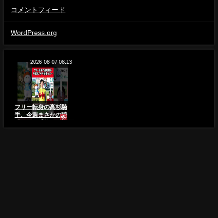
コメントフィード
WordPress.org
2026-08-07 08:13
フリー転身の高杉騎
手、今週まさかの騎
乗ゼロ…【競馬反応
集】#Shorts
一番くじ【福袋 だいすき！26】【sgo46】 All Rights Reserved.