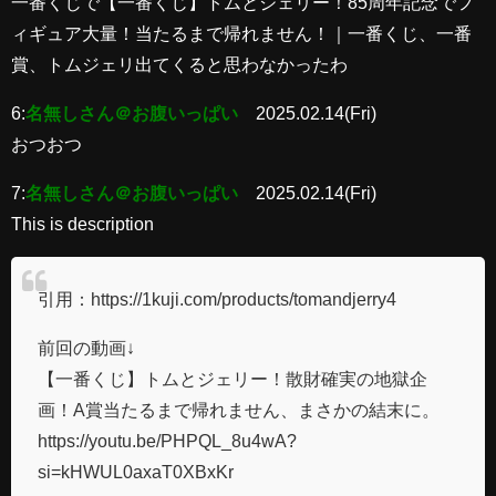
一番くじで【一番くじ】トムとジェリー！85周年記念でフ
ィギュア大量！当たるまで帰れません！｜一番くじ、一番
賞、トムジェリ出てくると思わなかったわ
6:
名無しさん＠お腹いっぱい
2025.02.14(Fri)
おつおつ
7:
名無しさん＠お腹いっぱい
2025.02.14(Fri)
This is description
引用：https://1kuji.com/products/tomandjerry4
前回の動画↓
【一番くじ】トムとジェリー！散財確実の地獄企
画！A賞当たるまで帰れません、まさかの結末に。
https://youtu.be/PHPQL_8u4wA?
si=kHWUL0axaT0XBxKr