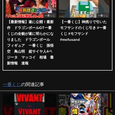
一番くじ
一番くじ
【最新情報】遂に公開！最新
【一番くじ】神残りで引いた
作 ドラゴンボールGT一番
モフサンドのくじ引き #一番
くじの全貌が遂に明らかにな
くじ #モフサンド
りました ドラゴンボール
#mofusand
フィギュア 一番くじ 孫悟
空 鳥山明 超サイヤ人4ベ
ジータ マッコイ 相場 最
新情報 速報
一番くじ
の関連記事