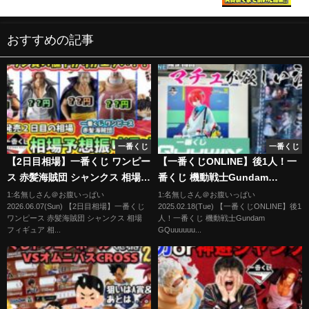
おすすめの記事
一番くじ
一番くじ
【2日目相場】一番くじ ワンピー
【一番くじONLINE】後1人！一
ス 赤髪海賊団 シャンクス 相場
番くじ 機動戦士Gundam
フィギュア 相場予想振り返り
GQuuuuuuX
1:名無しさん＠お腹いっぱい
1:名無しさん＠お腹いっぱい
2026.06.07(Sun) 【2日目相場】一番くじ
2025.02.18(Tue) 【一番くじONLINE】後1
ワンピース 赤髪海賊団 シャンクス 相場
人！一番くじ 機動戦士Gundam
フィギュア 相...
GQuuuuuu...