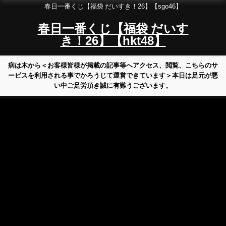
春日一番くじ【福袋 だいすき！26】【sgo46】
春日一番くじ【福袋 だいす
き！26】【hkt48】
病は木から＜お客様皆様が掲載の記事等へアクセス、閲覧、こちらのサ
ービスを利用される事でかろうじて運営できています＞本日は足元が悪
い中ご足労頂き誠に有難うございます。