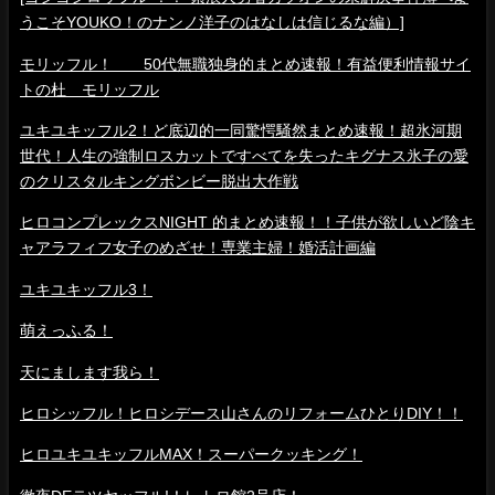
うこそYOUKO！のナンノ洋子のはなしは信じるな編）]
モリッフル！ 50代無職独身的まとめ速報！有益便利情報サイ
トの杜 モリッフル
ユキユキッフル2！ど底辺的一同驚愕騒然まとめ速報！超氷河期
世代！人生の強制ロスカットですべてを失ったキグナス氷子の愛
のクリスタルキングボンビー脱出大作戦
ヒロコンプレックスNIGHT 的まとめ速報！！子供が欲しいど陰キ
ャアラフィフ女子のめざせ！専業主婦！婚活計画編
ユキユキッフル3！
萌えっふる！
天にまします我ら！
ヒロシッフル！ヒロシデース山さんのリフォームひとりDIY！！
ヒロユキユキッフルMAX！スーパークッキング！