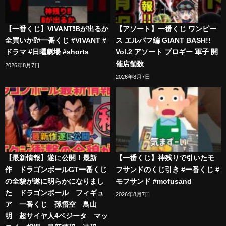
【一番くじ】VIVANT❗️Bが出るか
【アソート】一番くじ ワンピー
全買いか⁉️#一番くじ #VIVANT #
ス エルバフ編 GIANT BASH!!
ドラマ #日曜劇場 #shorts
Vol.2 アソート ブロギー 軍子 開
催店舗数
2026年8月7日
2026年8月7日
【最新情報】遂に公開！最新
【一番くじ】神残りで引いたモ
作 ドラゴンボールGT一番くじ
フサンドのくじ引き #一番くじ #
の全貌が遂に明らかになりまし
モフサンド #mofusand
た ドラゴンボール フィギュ
2026年8月7日
ア 一番くじ 孫悟空 鳥山
明 超サイヤ人4ベジータ マッ