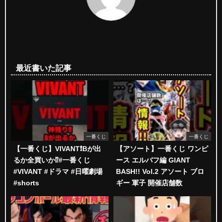
最近書いた記事
一番くじ
一番くじ
【一番くじ】VIVANT❗️Bが出
【アソート】一番くじ ワンピ
るか全買いか⁉️#一番くじ
ース エルバフ編 GIANT
#VIVANT #ドラマ #日曜劇場
BASH!! Vol.2 アソート ブロ
#shorts
ギー 軍子 開催店舗数