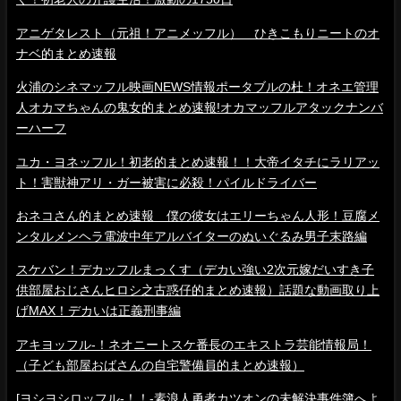
アニゲタレスト（元祖！アニメッフル） ひきこもりニートのオ
ナベ的まとめ速報
火浦のシネマッフル映画NEWS情報ポータブルの杜！オネエ管理
人オカマちゃんの鬼女的まとめ速報!オカマッフルアタックナンバ
ーハーフ
ユカ・ヨネッフル！初老的まとめ速報！！大帝イタチにラリアッ
ト！害獣神アリ・ガー被害に必殺！パイルドライバー
おネコさん的まとめ速報 僕の彼女はエリーちゃん人形！豆腐メ
ンタルメンヘラ電波中年アルバイターのぬいぐるみ男子末路編
スケバン！デカッフルまっくす（デカい強い2次元嫁だいすき子
供部屋おじさんヒロシ之古惑仔的まとめ速報）話題な動画取り上
げMAX！デカいは正義刑事編
アキヨッフル-！ネオニートスケ番長のエキストラ芸能情報局！
（子ども部屋おばさんの自宅警備員的まとめ速報）
[ヨシヨシロッフル-！！-素浪人勇者カツオンの未解決事件簿へよ