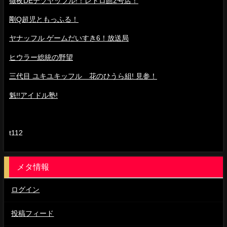
徹夜DEテツヤッフル!！レトロ館2号店！
剛Q超児ともっふる！
ヤナッフル ゲームだいすき6！放送局
ヒウラー総統の野望
三代目 ユキユキッフル 花のひうら組! 見参！
魁!!アイドル塾!
t112
メタ情報
ログイン
投稿フィード