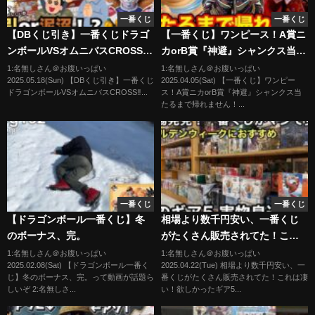
一番くじ
一番くじ
【DBくじ引き】一番くじドラゴ
【一番くじ】ワンピース！A賞ニ
ンボールVSオムニバスCROSS‼︎
カorB賞『神避』シャンクス当た
くじ引き第二弾！神引きか？泥
るまで帰れません！奇跡の大逆
1:名無しさん＠お腹いっぱい
1:名無しさん＠お腹いっぱい
2025.05.18(Sun) 【DBくじ引き】一番くじ
2025.04.05(Sat) 【一番くじ】ワンピー
沼か！？
転？｜一番くじ、一番賞、ワン
ドラゴンボールVSオムニバスCROSS‼︎...
ス！A賞ニカorB賞『神避』シャンクス当
ピース
たるまで帰れません！...
一番くじ
一番くじ
【ドラゴンボール一番くじ】冬
相場より数千円安い、一番くじ
のボーナス、完。
がたくさん販売されてた！これ
は凄い！欲しかったギア5も
1:名無しさん＠お腹いっぱい
1:名無しさん＠お腹いっぱい
2025.02.08(Sat) 【ドラゴンボール一番く
2025.04.22(Tue) 相場より数千円安い、一
GET！ワンピース フィギュアを
じ】冬のボーナス、完。って動画が話題ら
番くじがたくさん販売されてた！これは凄
求めてぶらショ
しいぞ 2:名無しさ...
い！欲しかったギア5...