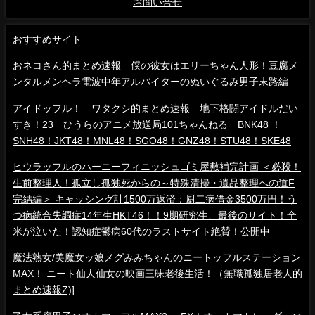
お問い合せ
おすすめサイト
おネコさん的まとめ速報 僕の彼女はエリーちゃん人形！豆腐メ
ンタルメンヘラ電波中年アルバイターのぬいぐるみ男子末路編
アイドッフル！ ワタクシ的まとめ速報 地下格闘アイドルだい
すき！23 ひうらのアニメ放送局101ちゃんねる BNK48 ！
SNH48！JKT48！MNL48！SGO48！GNZ48！STU48！SKE48
ヒウラッフルのハーニーフィニッシュゴミ屋敷補完計画 ＜必殺！
生前整理人！孤立し孤独死からの～特殊清掃・遺品整理への道F
完結編＞ キャッシング計1500万返済：厨二病借金3500万円！う
つ病統合失調症14年生HKT46！！9期研究生、最後のサイト！全
米が泣いた！認知症鬱病60代のラストサイト絶賛！公開中
魔法熟女/美魔女ッ娘メグみみちゃんのニートッフルステーション
MAX！ ニート仙人仙女の映画三昧老後生活！（無職孤独居老人的
まとめ速報Z)]