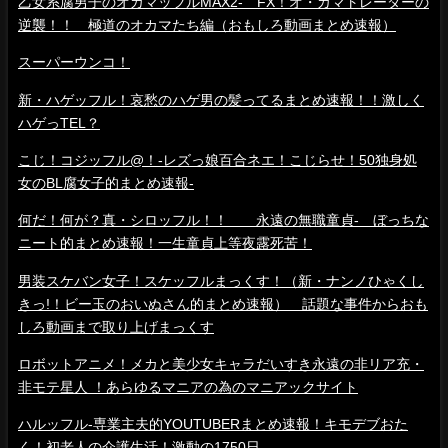
乙女系腐男子のオカマッフルMAX2- FX！オ・カマトレーダーの
逆襲！！ 極道のオカマたち編（おもしろ動画まとめ速報）
スーパーウンコ！
新・ハゲッフル！哀愁のハゲ男の髪ってるまとめ速報！！激しく
ハゲっTEL？
こじ！コジッフル@！-レズっ娘百合ネエ！こじらせ！50独身処
女のBL腐女子的まとめ速報-
何だ！何が？真・シロッフル！！ 永遠の無職童貞- ぼっちな
ニート的まとめ速報！一生童貞上等夜露死苦！
男装スケバン女子！スケッフルまっくす！（新・ナンノひゃくし
きっ!！ビー玉のおいぬさん的まとめ速報） 話題な事件からおも
しろ動画まで取り上げまっくす
ロボットアニメ！メカと美少女キャラだいすき永遠の非リア充・
非モテ星人 ！あらゆるマニアの為のマニアックサイト
ハルッフル-専業主夫的YOUTUBERまとめ速報！キモデブおた
く！初老人の介護生活！激動の1750日