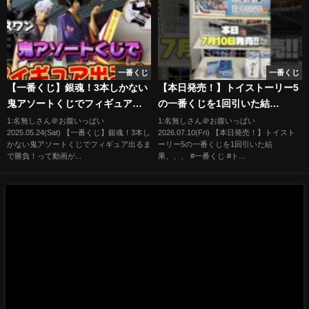
一番くじ
一番くじ
【一番くじ】銀魂！3本しかない
【本日発売！】トイストーリー5
鬼アソートくじでフィギュア出
の一番くじを1回引いた結
るまで勝負！
果、、、 #一番くじ #トイストー
1:名無しさん＠お腹いっぱい
1:名無しさん＠お腹いっぱい
2025.05.24(Sat) 【一番くじ】銀魂！3本し
2026.07.10(Fri) 【本日発売！】トイスト
リー #shorts
かない鬼アソートくじでフィギュア出るま
ーリー5の一番くじを1回引いた結
で勝負！って動画が...
果、、、 #一番くじ #ト...