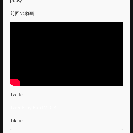
pLuQ
前回の動画
Twitter
Tweets by FanTV_OK
TikTok