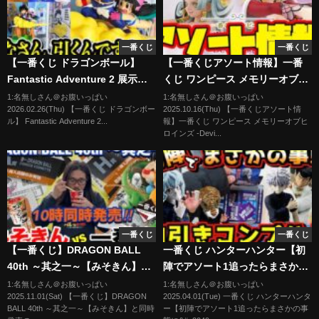
一番くじ
一番くじ
【一番くじ ドラゴンボール】
【一番くじアソート情報】一番
Fantastic Adventure 2 展示レ
くじ ワンピース メモリーオブヒ
ビュー!! フィギュアは A賞とラ
ロインズ -Devil’s night- 一番
1:名無しさん＠お腹いっぱい
1:名無しさん＠お腹いっぱい
2026.02.26(Thu) 【一番くじ ドラゴンボー
2025.10.16(Thu) 【一番くじアソート情
ストワンだけ...どうします？
賞 ONEPIECE
ル】 Fantastic Adventure 2...
報】一番くじ ワンピース メモリーオブヒ
【DRAGONBALL】
ロインズ -Devi...
一番くじ
一番くじ
【一番くじ】DRAGON BALL
一番くじ ハンターハンター【初
40th ～其之一～【みそきん】と
陣でアソート1追ったらまさかの
同時発売の争奪戦⁈
事態に⁉︎ 自引きでフルコンプせ
1:名無しさん＠お腹いっぱい
1:名無しさん＠お腹いっぱい
2025.11.01(Sat) 【一番くじ】DRAGON
2025.04.01(Tue) 一番くじ ハンターハンタ
よ！】ピトー狩り#1
BALL 40th ～其之一～【みそきん】と同時
ー【初陣でアソート1追ったらまさかの事
HUNTER×HUNTER CHMERA