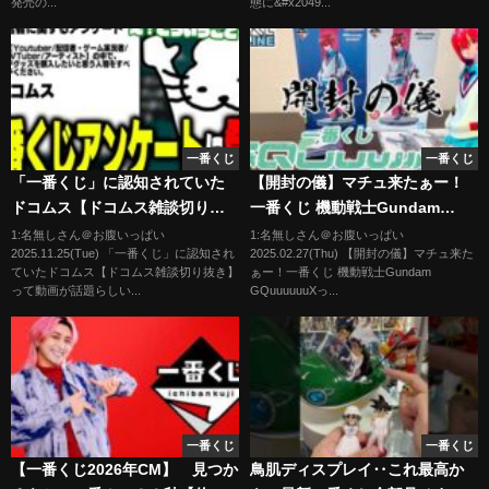
発売の...
態に&#x2049...
ANT キメラアント ゴン ラストワ
ン賞
一番くじ
一番くじ
「一番くじ」に認知されていた
【開封の儀】マチュ来たぁー！
ドコムス【ドコムス雑談切り抜
一番くじ 機動戦士Gundam
き】
GQuuuuuuX
1:名無しさん＠お腹いっぱい
1:名無しさん＠お腹いっぱい
2025.11.25(Tue) 「一番くじ」に認知され
2025.02.27(Thu) 【開封の儀】マチュ来た
ていたドコムス【ドコムス雑談切り抜き】
ぁー！一番くじ 機動戦士Gundam
って動画が話題らしい...
GQuuuuuuXっ...
一番くじ
一番くじ
【一番くじ2026年CM】 見つか
鳥肌ディスプレイ‥これ最高か