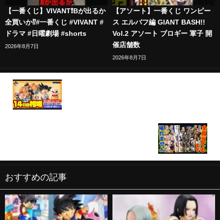
【一番くじ】VIVANT❗️Bが出るか
【アソート】一番くじ ワンピー
全買いか⁉️#一番くじ #VIVANT #
ス エルバフ編 GIANT BASH!!
ドラマ #日曜劇場 #shorts
Vol.2 アソート ブロギー 軍子 開
催店舗数
2026年8月7日
2026年8月7日
【相場情報】14日目相場！一番くじ ドラゴンボール
EX 孫悟空修業編 一番賞
【一番くじ】ジョジョ！破産確定！フィギュア14体
ついに集結！全コンプまで帰れません！｜一番く
じ、一番賞、ジョジョの奇妙な冒険
おすすめの記事