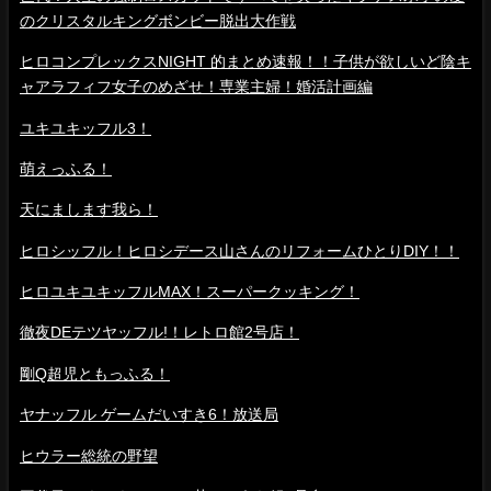
のクリスタルキングボンビー脱出大作戦
ヒロコンプレックスNIGHT 的まとめ速報！！子供が欲しいど陰キ
ャアラフィフ女子のめざせ！専業主婦！婚活計画編
ユキユキッフル3！
萌えっふる！
天にまします我ら！
ヒロシッフル！ヒロシデース山さんのリフォームひとりDIY！！
ヒロユキユキッフルMAX！スーパークッキング！
徹夜DEテツヤッフル!！レトロ館2号店！
剛Q超児ともっふる！
ヤナッフル ゲームだいすき6！放送局
ヒウラー総統の野望