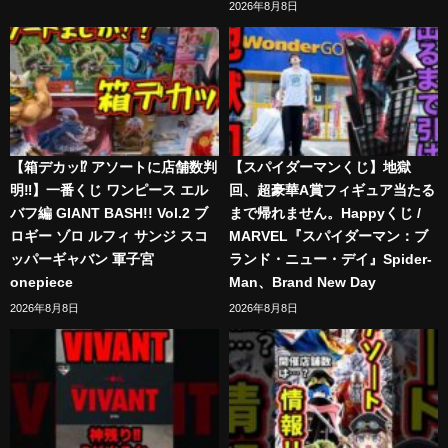
2026年8月8日
【箱デカッ⁉︎ アソートに店舗数判
【スパイダーマンくじ】地獄
明‼︎】一番くじ ワンピース エル
回、超豪華A賞フィギュア当たる
バフ編 GIANT BASH!! Vol.2 ブ
まで帰れません。Happyくじ /
ロギー ゾロ ルフィ サンジ スコ
MARVEL『スパイダーマン：ブ
ッパーギャバン 軍子宮
ランド・ニュー・デイ』Spider-
onepiece
Man、Brand New Day
2026年8月8日
2026年8月8日