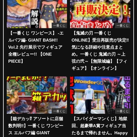
一番くじ
一番くじ
【一番くじ ワンピース】 -エ
【鬼滅の刃 一番くじ
ルバフ編- GIANT BASH!!
ONLINE】受注再販売が決定‼️
Vol.2 先行展示でフィギュア
気になる詳細や注意点まと
全種レビュー!! 【ONE
め。一番くじ 鬼滅の刃 ～上
PIECE】
弦の弐～【無限城編】【フィ
ギュア】【オンライン】
一番くじ
一番くじ
【箱デカッ⁉︎ アソートに店舗
【スパイダーマンくじ】地獄
数判明‼︎】一番くじ ワンピー
回、超豪華A賞フィギュア当
ス エルバフ編 GIANT
たるまで帰れません。Happy