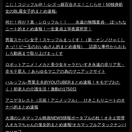
こじ！コジッフル@！-レズっ娘百合ネエ！こじらせ！50独身処
女のBL腐女子的まとめ速報-
何だ！何が？真・シロッフル！！ 永遠の無職童貞- ぼっちな
ニート的まとめ速報！一生童貞上等夜露死苦！
男装スケバン女子！スケッフルまっくす！（新・ナンノひゃくし
きっ!！ビー玉のおいぬさん的まとめ速報） 話題な事件からおも
しろ動画まで取り上げまっくす
ロボットアニメ！メカと美少女キャラだいすき永遠の非リア充・
非モテ星人 ！あらゆるマニアの為のマニアックサイト
ハルッフル-専業主夫的YOUTUBERまとめ速報！キモデブおた
く！初老人の介護生活！激動の1750日
アニゲタレスト（元祖！アニメッフル） ひきこもりニートのオ
ナベ的まとめ速報
火浦のシネマッフル映画NEWS情報ポータブルの杜！オネエ管理
人オカマちゃんの鬼女的まとめ速報!オカマッフルアタックナンバ
ーハーフ