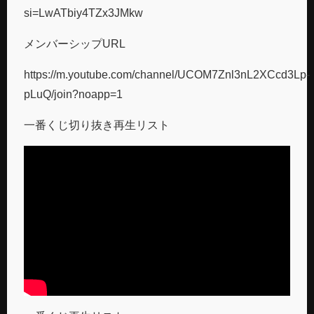
si=LwATbiy4TZx3JMkw
メンバーシップURL
https://m.youtube.com/channel/UCOM7Znl3nL2XCcd3Lp-
pLuQ/join?noapp=1
一番くじ切り抜き再生リスト