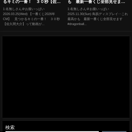
るキミの一番！ ３０秒【佐久
も 最新一番くじ全部見せま
間大介】
す #dragonball #ドラゴンボー
1:名無しさん＠お腹いっぱい
1:名無しさん＠お腹いっぱい
2026.03.25(Wed) 【一番くじ2026年
2025.11.30(Sun) 鳥肌ディスプレイ‥これ
ル #shorts #short
CM】 見つかるキミの一番！ ３０秒
最高かも 最新一番くじ全部見せます
【佐久間大介】って動画が...
#dragonball...
検索