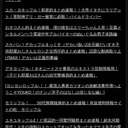
ユカ・ヨネッフル！初老的まとめ速報！！大帝イタチにラリアッ
ト！害獣神アリ・ガー被害に必殺！パイルドライバー
おネコさん的まとめ速報 僕の彼女はエリーちゃん人形！豆腐メ
ンタルメンヘラ電波中年アルバイターのぬいぐるみ男子末路編
スケバン！デカッフルまっくす（デカい強い2次元嫁だいすき子
供部屋おじさんヒロシ之古惑仔的まとめ速報）話題な動画取り上
げMAX！デカいは正義刑事編
アキヨッフル-！ネオニートスケ番長のエキストラ芸能情報局！
（子ども部屋おばさんの自宅警備員的まとめ速報）
[ヨシヨシロッフル-！！-素浪人勇者カツオンの未解決事件簿へよ
うこそYOUKO！のナンノ洋子のはなしは信じるな編）]
モリッフル！ 50代無職独身的まとめ速報！有益便利情報サイ
トの杜 モリッフル
ユキユキッフル2！ど底辺的一同驚愕騒然まとめ速報！超氷河期
世代！人生の強制ロスカットですべてを失ったキグナス氷子の愛