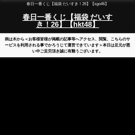
春日一番くじ【福袋 だいすき！26】【sgo46】
春日一番くじ【福袋 だいす
き！26】【hkt48】
病は木から＜お客様皆様が掲載の記事等へアクセス、閲覧、こちらのサ
ービスを利用される事でかろうじて運営できています＞本日は足元が悪
い中ご足労頂き誠に有難うございます。