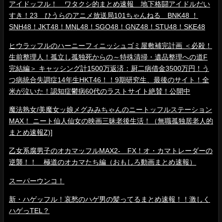
アイドッフル！ ワタクシ的まとめ速報 地下格闘アイドルだい
すき！23 ひうらのアニメ放送局101ちゃんねる BNK48 ！
SNH48！JKT48！MNL48！SGO48！GNZ48！STU48！SKE48
ヒウラッフルのハーニーフィニッシュゴミ屋敷補完計画 ＜必殺！
生前整理人！孤立し孤独死からの～特殊清掃・遺品整理への道F
完結編＞ キャッシング計1500万返済：厨二病借金3500万円！う
つ病統合失調症14年生HKT46！！9期研究生、最後のサイト！全
米が泣いた！認知症鬱病60代のラストサイト絶賛！公開中
魔法熟女/美魔女ッ娘メグみみちゃんのニートッフルステーション
MAX！ ニート仙人仙女の映画三昧老後生活！（無職孤独居老人的
まとめ速報Z)]
乙女系腐男子のオカマッフルMAX2- FX！オ・カマトレーダーの
逆襲！！ 極道のオカマたち編（おもしろ動画まとめ速報）
スーパーウンコ！
新・ハゲッフル！哀愁のハゲ男の髪ってるまとめ速報！！激しく
ハゲっTEL？