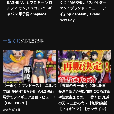
BASH!! Vol.2 ブロギー ゾロ
くじ / MARVEL『スパイダー
ルフィ サンジ スコッパーギ
マン：ブランド・ニュー・デ
ャバン 軍子宮 onepiece
イ』Spider-Man、Brand
New Day
一番くじ
の関連記事
【一番くじ ワンピース】 -エルバ
【鬼滅の刃 一番くじONLINE】
フ編- GIANT BASH!! Vol.2 先行
受注再販売が決定‼️気になる詳細
展示でフィギュア全種レビュー!!
や注意点まとめ。一番くじ 鬼滅
【ONE PIECE】
の刃 ～上弦の弐～【無限城編】
【フィギュア】【オンライン】
2026年8月8日