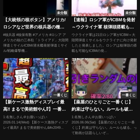
未分類
未分類
【大統領の核ボタン】アメリカ/
【速報】ロシア軍がICBMを発射
ロシアなど世界の核兵器の種
～ウクライナ軍 核弾頭搭載も可
類・保有数を知る
能…欧米など威嚇か
#核兵器 #核保有数 #アメリカ #ロシア ア
ウクライナ軍は21日ロシア軍がICBM＝大
メリカの核の三本柱「トライアド」大陸間
陸間弾道ミサイルをウクライナに向け発射
弾道ミサイルICBM/潜水艦発射弾道ミサイ
したと発表しました。ロシアは核弾頭の搭
ル/戦略爆撃機...
載も可能なICBMの発...
一番くじ
一番くじ
【新ケース激熱ディスプレイ最
【薬屋のひとりごと一番くじ】
高‼︎ まるで美術館やん⁉︎】一番く
約束は守らない。ルールも破
じ フィギュア ドラゴンボール ワ
る。
1:名無しさん＠お腹いっぱい
1:名無しさん＠お腹いっぱい
2026.01.14(Wed) 【新ケース激熱ディスプ
2026.06.06(Sat) 【薬屋のひとりごと一番
ンピース 僕のヒーローアカデミ
レイ最高‼︎ まるで美術館やん&#x2049...
くじ】約束は守らない。ルールも破る。っ
ア 地球家具 P.O.P ケース 棚
て動画が話題らしいぞ...