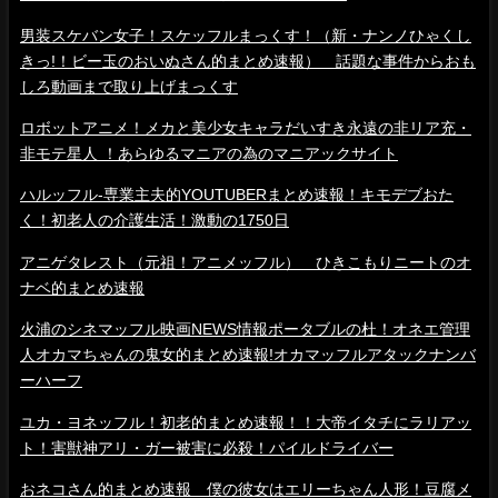
男装スケバン女子！スケッフルまっくす！（新・ナンノひゃくし
きっ!！ビー玉のおいぬさん的まとめ速報） 話題な事件からおも
しろ動画まで取り上げまっくす
ロボットアニメ！メカと美少女キャラだいすき永遠の非リア充・
非モテ星人 ！あらゆるマニアの為のマニアックサイト
ハルッフル-専業主夫的YOUTUBERまとめ速報！キモデブおた
く！初老人の介護生活！激動の1750日
アニゲタレスト（元祖！アニメッフル） ひきこもりニートのオ
ナベ的まとめ速報
火浦のシネマッフル映画NEWS情報ポータブルの杜！オネエ管理
人オカマちゃんの鬼女的まとめ速報!オカマッフルアタックナンバ
ーハーフ
ユカ・ヨネッフル！初老的まとめ速報！！大帝イタチにラリアッ
ト！害獣神アリ・ガー被害に必殺！パイルドライバー
おネコさん的まとめ速報 僕の彼女はエリーちゃん人形！豆腐メ