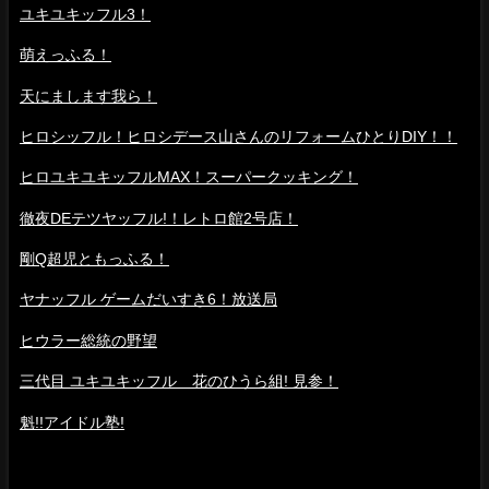
ユキユキッフル3！
萌えっふる！
天にまします我ら！
ヒロシッフル！ヒロシデース山さんのリフォームひとりDIY！！
ヒロユキユキッフルMAX！スーパークッキング！
徹夜DEテツヤッフル!！レトロ館2号店！
剛Q超児ともっふる！
ヤナッフル ゲームだいすき6！放送局
ヒウラー総統の野望
三代目 ユキユキッフル 花のひうら組! 見参！
魁!!アイドル塾!