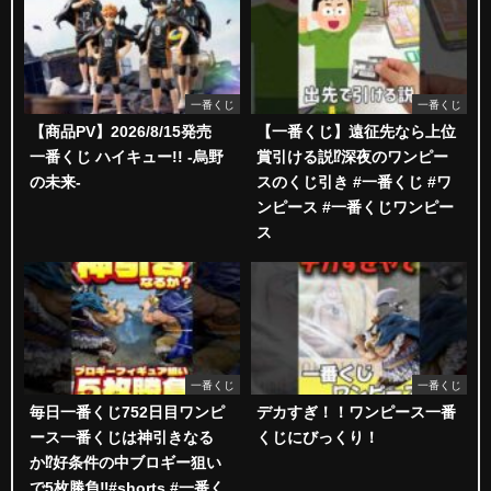
一番くじ
一番くじ
【商品PV】2026/8/15発売
【一番くじ】遠征先なら上位
一番くじ ハイキュー!! -烏野
賞引ける説⁉︎深夜のワンピー
の未来-
スのくじ引き #一番くじ #ワ
ンピース #一番くじワンピー
ス
一番くじ
一番くじ
毎日一番くじ752日目ワンピ
デカすぎ！！ワンピース一番
ース一番くじは神引きなる
くじにびっくり！
か⁉️好条件の中ブロギー狙い
で5枚勝負‼️#shorts #一番く