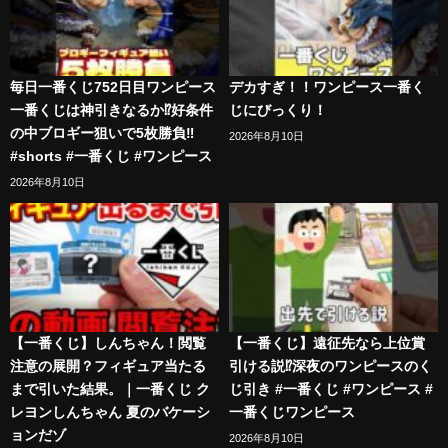
毎日一番くじ752日目ワンピース
デカすぎ！！ワンピース一番く
一番くじは神引きなるか⁉️好条件
じにびっくり！
の中ブロギー狙いで5枚勝負‼️
2026年8月10日
#shorts #一番くじ #ワンピース
2026年8月10日
【一番くじ】しんちゃん！閲覧
【一番くじ】遠征先なら上位賞
注意の展開？フィギュア当たる
引ける説⁉︎深夜のワンピースのく
まで引いた結果。｜一番くじ ク
じ引き #一番くじ #ワンピース #
レヨンしんちゃん 夏のバケーシ
一番くじワンピース
ョンだゾ
2026年8月10日