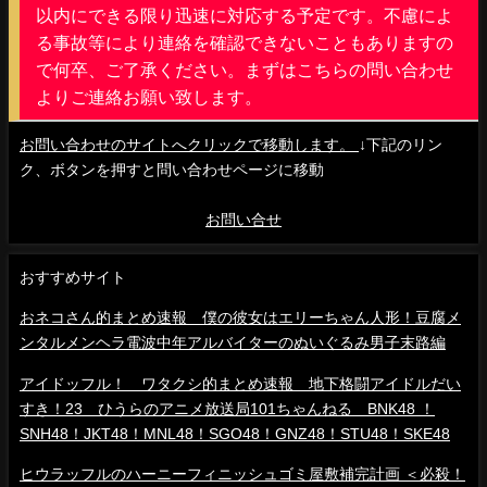
以内にできる限り迅速に対応する予定です。不慮によ
る事故等により連絡を確認できないこともありますの
で何卒、ご了承ください。まずはこちらの問い合わせ
よりご連絡お願い致します。
お問い合わせのサイトへクリックで移動します。
↓下記のリン
ク、ボタンを押すと問い合わせページに移動
お問い合せ
おすすめサイト
おネコさん的まとめ速報 僕の彼女はエリーちゃん人形！豆腐メ
ンタルメンヘラ電波中年アルバイターのぬいぐるみ男子末路編
アイドッフル！ ワタクシ的まとめ速報 地下格闘アイドルだい
すき！23 ひうらのアニメ放送局101ちゃんねる BNK48 ！
SNH48！JKT48！MNL48！SGO48！GNZ48！STU48！SKE48
ヒウラッフルのハーニーフィニッシュゴミ屋敷補完計画 ＜必殺！