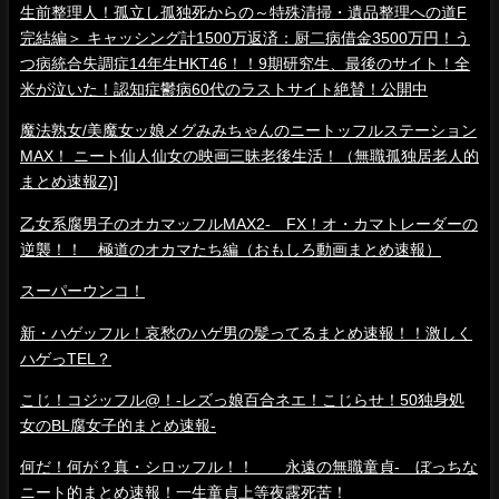
生前整理人！孤立し孤独死からの～特殊清掃・遺品整理への道F
完結編＞ キャッシング計1500万返済：厨二病借金3500万円！う
つ病統合失調症14年生HKT46！！9期研究生、最後のサイト！全
米が泣いた！認知症鬱病60代のラストサイト絶賛！公開中
魔法熟女/美魔女ッ娘メグみみちゃんのニートッフルステーション
MAX！ ニート仙人仙女の映画三昧老後生活！（無職孤独居老人的
まとめ速報Z)]
乙女系腐男子のオカマッフルMAX2- FX！オ・カマトレーダーの
逆襲！！ 極道のオカマたち編（おもしろ動画まとめ速報）
スーパーウンコ！
新・ハゲッフル！哀愁のハゲ男の髪ってるまとめ速報！！激しく
ハゲっTEL？
こじ！コジッフル@！-レズっ娘百合ネエ！こじらせ！50独身処
女のBL腐女子的まとめ速報-
何だ！何が？真・シロッフル！！ 永遠の無職童貞- ぼっちな
ニート的まとめ速報！一生童貞上等夜露死苦！