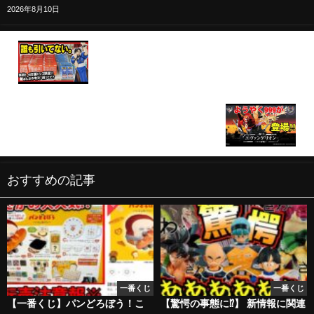
2026年8月10日
【一番くじ ストリートファイター】 狙うはA賞 春麗
フィギュア!! 少しでも減った店で引きたいんよ!!
【ストⅡ 春麗 Street Fighter】
【一番くじ】エヴァンゲリオン ～ヤマト作戦！～待
ちに待った裏コード999の新２号機αがいよいよ登
場‼︎
おすすめの記事
一番くじ
一番くじ
【一番くじ】パンどろぼう！こ
【驚愕の事態に⁉︎】 新情報に関連