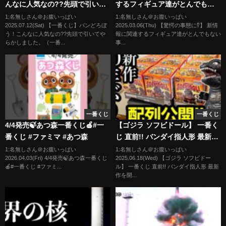
んなに人気なの??先頭で引いて
するフィギュア達がとんでもな
やらかしました。（一番くじ、
い事に⁉︎ 一番くじ ドラゴンボー
1:名無しさん＠お腹いっぱい
1:名無しさん＠お腹いっぱい
2025.07.12(Sat) 【一番くじ】パンどろぼ
2025.03.06(Thu) 【驚愕の事態に⁉︎】 新情
一番賞、パンどろぼう）
ル ポルンガ 大猿バーダック 孫悟
う！こんなに人気なの??先頭で引いてや
報に関連するフィギュア達がとんでもない
空 ブルマ クリリン 孫悟飯 グラ
らかしました。（一番...
事...
ンディスタ カイジ ダイマ
一番くじ
一番くじ
4/4発売🍃あつ森一番くじ🍎#一
【ゴジラ ソフビドール】 一番く
番くじ #ファミマ #あつ森
じ 直前!! バンダイ指人形 最新作
を開封レビュー!! 【GODZILLA
1:名無しさん＠お腹いっぱい
1:名無しさん＠お腹いっぱい
2026.04.03(Fri) 4/4発売🍃あつ森一番くじ
2025.06.18(Wed) 【ゴジラ ソフビドー
SOFVIDOLL 食玩】
🍎#一番くじ #ファミ...
ル】 一番くじ 直前!! バンダイ指人形 最新
作を開...