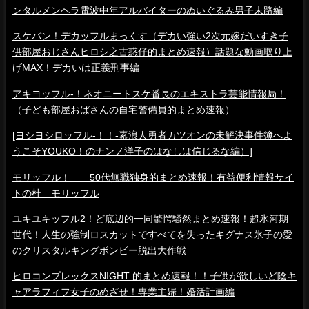
ンタルメンヘラ電波中年アルバイターのぬいぐるみ男子末路編
スケバン！デカッフルまっくす（デカい強い2次元嫁だいすき子
供部屋おじさんヒロシ之古惑仔的まとめ速報）話題な動画取り上
げMAX！デカいは正義刑事編
アキヨッフル-！ネオニートスケ番長のエキストラ芸能情報局！
（子ども部屋おばさんの自宅警備員的まとめ速報）
[ヨシヨシロッフル-！！-素浪人勇者カツオンの未解決事件簿へよ
うこそYOUKO！のナンノ洋子のはなしは信じるな編）]
モリッフル！ 50代無職独身的まとめ速報！有益便利情報サイ
トの杜 モリッフル
ユキユキッフル2！ど底辺的一同驚愕騒然まとめ速報！超氷河期
世代！人生の強制ロスカットですべてを失ったキグナス氷子の愛
のクリスタルキングボンビー脱出大作戦
ヒロコンプレックスNIGHT 的まとめ速報！！子供が欲しいど陰キ
ャアラフィフ女子のめざせ！専業主婦！婚活計画編