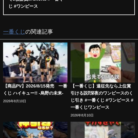
じ #ワンピース
一番くじ
の関連記事
【商品PV】2026/8/15発売 一番
【一番くじ】遠征先なら上位賞
くじ ハイキュー!! -烏野の未来-
引ける説⁉︎深夜のワンピースのく
じ引き #一番くじ #ワンピース #
2026年8月10日
一番くじワンピース
2026年8月10日