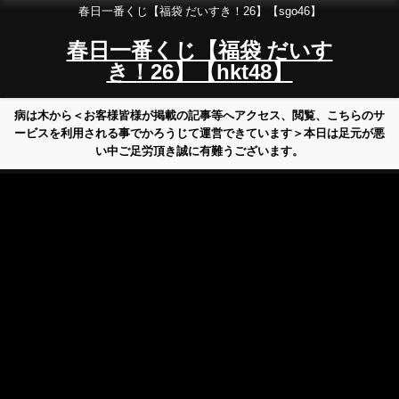
春日一番くじ【福袋 だいすき！26】【sgo46】
春日一番くじ【福袋 だいす
き！26】【hkt48】
病は木から＜お客様皆様が掲載の記事等へアクセス、閲覧、こちらのサ
ービスを利用される事でかろうじて運営できています＞本日は足元が悪
い中ご足労頂き誠に有難うございます。