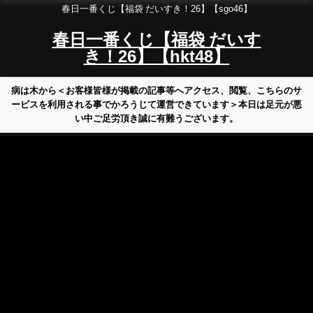
春日一番くじ【福袋 だいすき！26】【sgo46】
春日一番くじ【福袋 だいす
き！26】【hkt48】
病は木から＜お客様皆様が掲載の記事等へアクセス、閲覧、こちらのサ
ービスを利用される事でかろうじて運営できています＞本日は足元が悪
い中ご足労頂き誠に有難うございます。