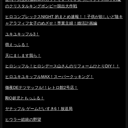
のクリスタルキングボンビー脱出大作戦
ヒロコンプレックスNIGHT 的まとめ速報！！子供が欲しいど陰キ
ャアラフィフ女子のめざせ！専業主婦！婚活計画編
ユキユキッフル3！
萌えっふる！
天にまします我ら！
ヒロシッフル！ヒロシデース山さんのリフォームひとりDIY！！
ヒロユキユキッフルMAX！スーパークッキング！
徹夜DEテツヤッフル!！レトロ館2号店！
剛Q超児ともっふる！
ヤナッフル ゲームだいすき6！放送局
ヒウラー総統の野望