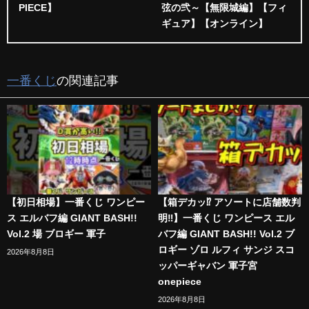
PIECE】
弦の弐～【無限城編】【フィ
ギュア】【オンライン】
一番くじ
の関連記事
【初日相場】一番くじ ワンピー
【箱デカッ⁉︎ アソートに店舗数判
ス エルバフ編 GIANT BASH!!
明‼︎】一番くじ ワンピース エル
Vol.2 場 ブロギー 軍子
バフ編 GIANT BASH!! Vol.2 ブ
ロギー ゾロ ルフィ サンジ スコ
2026年8月8日
ッパーギャバン 軍子宮
onepiece
2026年8月8日