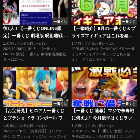
一番くじ
一番くじ
後1人！【一番くじONLINE限
【一挙紹介】6月の一番くじ＆プ
定】一番くじ 劇場版 呪術廻戦 ０
ライズフィギュアはこれを狙
ー1224ー
え！ ドラゴンボール ワンピ
1:名無しさん＠お腹いっぱい
1:名無しさん＠お腹いっぱい
2025.12.26(Fri) 後1人！【一番くじ
2025.05.28(Wed) 【一挙紹介】6月の一番
ース ナルト ハンターハンタ
ONLINE限定】一番くじ 劇場版 呪術廻戦
くじ＆プライズフィギュアはこれを狙
ー
０ ー1224ー...
え！ ドラゴンボール ワ...
一番くじ
一番くじ
【お宝発見】ヒロアカ一番くじ
【一番くじ 速報】マジで争奪戦
とブラショ ドラゴンボール ワン
に備えよ‼︎ 今月後半はくじラッシ
ピース NARUTO 僕のヒーローア
ュ⁉︎ 一番くじ ドラゴンボール
1:名無しさん＠お腹いっぱい
1:名無しさん＠お腹いっぱい
2026.03.27(Fri) 【お宝発見】ヒロアカ一
2026.01.16(Fri) 【一番くじ 速報】マジで
カデミア HUNTER×HUNTER
BATTLE OF THE SUPER
番くじとブラショ ドラゴンボール ワンピ
争奪戦に備えよ‼︎ 今月後半はくじラッシ
DRAGON BALL 呪術廻戦 鬼滅
SAIYAN 孫悟空 魔人ブウ ワンピ