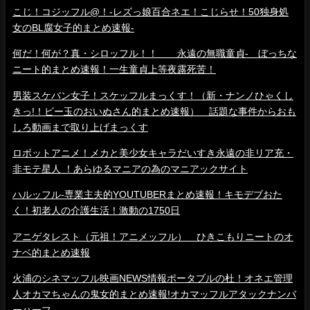
こじ！コジッフル@！-レズっ娘百合ネエ！こじらせ！50独身処
女のBL腐女子的まとめ速報-
何だ！何が？真・シロッフル！！ 永遠の無職童貞- ぼっちな
ニート的まとめ速報！一生童貞上等夜露死苦！
男装スケバン女子！スケッフルまっくす！（新・ナンノひゃくし
きっ!！ビー玉のおいぬさん的まとめ速報） 話題な事件からおも
しろ動画まで取り上げまっくす
ロボットアニメ！メカと美少女キャラだいすき永遠の非リア充・
非モテ星人 ！あらゆるマニアの為のマニアックサイト
ハルッフル-専業主夫的YOUTUBERまとめ速報！キモデブおた
く！初老人の介護生活！激動の1750日
アニゲタレスト（元祖！アニメッフル） ひきこもりニートのオ
ナベ的まとめ速報
火浦のシネマッフル映画NEWS情報ポータブルの杜！オネエ管理
人オカマちゃんの鬼女的まとめ速報!オカマッフルアタックナンバ