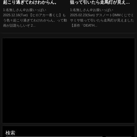
起こり過ぎてわけわからん。
狙って引いたら走馬灯が見えま
した【原作「DEATH NOTE」
1:名無しさん＠お腹いっぱい
1:名無しさん＠お腹いっぱい
2025.12.16(Tue) 【ヒロアカ一番くじ】も
2025.02.23(Sun) デスノートDMMくじでミ
DMMくじ】
う色々起こり過ぎてわけわからん。って動
サミサ狙って引いたら走馬灯が見えました
画が話題らしいぞ 2...
【原作「DEATH...
検索