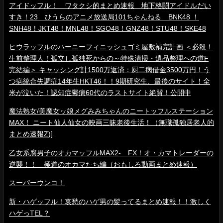
アイドッフル！ ワタクシ的まとめ速報 地下格闘アイドルだい
すき！23 ひうらのアニメ放送局101ちゃんねる BNK48 ！
SNH48！JKT48！MNL48！SGO48！GNZ48！STU48！SKE48
ヒウラッフルのハーニーフィニッシュゴミ屋敷補完計画 ＜必殺！
生前整理人！孤立し孤独死からの～特殊清掃・遺品整理への道F
完結編＞ キャッシング計1500万返済：厨二病借金3500万円！う
つ病統合失調症14年生HKT46！！9期研究生、最後のサイト！全
米が泣いた！認知症鬱病60代のラストサイト絶賛！公開中
魔法熟女/美魔女ッ娘メグみみちゃんのニートッフルステーション
MAX！ ニート仙人仙女の映画三昧老後生活！（無職孤独居老人的
まとめ速報Z)]
乙女系腐男子のオカマッフルMAX2- FX！オ・カマトレーダーの
逆襲！！ 極道のオカマたち編（おもしろ動画まとめ速報）
スーパーウンコ！
新・ハゲッフル！哀愁のハゲ男の髪ってるまとめ速報！！激しく
ハゲっTEL？