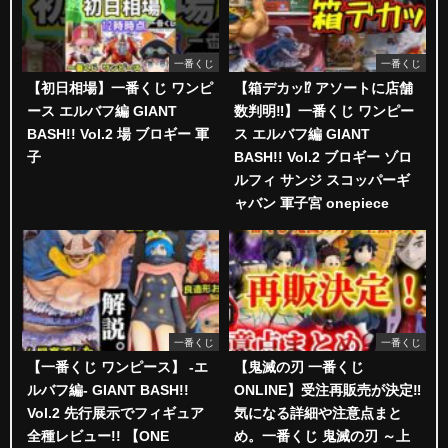
一番くじ
一番くじ
【初日相場】一番くじ ワンピ
【箱デカッ⁉︎ アソートに店舗
ース エルバフ編 GIANT
数判明‼︎】一番くじ ワンピー
BASH!! Vol.2 場 ブロギー 軍
ス エルバフ編 GIANT
子
BASH!! Vol.2 ブロギー ゾロ
ルフィ サンジ スコッパーギ
ャバン 軍子宮 onepiece
一番くじ
一番くじ
【一番くじ ワンピース】 -エ
【鬼滅の刃 一番くじ
ルバフ編- GIANT BASH!!
ONLINE】受注再販売が決定‼️
Vol.2 先行展示でフィギュア
気になる詳細や注意点まと
全種レビュー!! 【ONE
め。一番くじ 鬼滅の刃 ～上