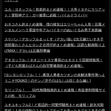
ーハーフ
ユカ・ヨネッフル！初老的まとめ速報！！大帝イタチにラリアッ
ト！害獣神アリ・ガー被害に必殺！パイルドライバー
おネコさん的まとめ速報 僕の彼女はエリーちゃん人形！豆腐メ
ンタルメンヘラ電波中年アルバイターのぬいぐるみ男子末路編
スケバン！デカッフルまっくす（デカい強い2次元嫁だいすき子
供部屋おじさんヒロシ之古惑仔的まとめ速報）話題な動画取り上
げMAX！デカいは正義刑事編
アキヨッフル-！ネオニートスケ番長のエキストラ芸能情報局！
（子ども部屋おばさんの自宅警備員的まとめ速報）
[ヨシヨシロッフル-！！-素浪人勇者カツオンの未解決事件簿へよ
うこそYOUKO！のナンノ洋子のはなしは信じるな編）]
モリッフル！ 50代無職独身的まとめ速報！有益便利情報サイ
トの杜 モリッフル
ユキユキッフル2！ど底辺的一同驚愕騒然まとめ速報！超氷河期
世代！人生の強制ロスカットですべてを失ったキグナス氷子の愛