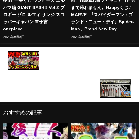
明‼︎】一番くじ ワンピース エル
回、超豪華A賞フィギュア当たる
バフ編 GIANT BASH!! Vol.2 ブ
まで帰れません。Happyくじ /
ロギー ゾロ ルフィ サンジ スコ
MARVEL『スパイダーマン：ブ
ッパーギャバン 軍子宮
ランド・ニュー・デイ』Spider-
onepiece
Man、Brand New Day
2026年8月8日
2026年8月8日
【地獄の神残り探し‼︎ 遂にラストワン賞ポルンガ
が⁉︎】 一番くじ ドラゴンボールDAIMA 第2弾 ダイマ
孫悟空 ベジータ ゴマー ポルンガ狩り#2
【ワンピース一番くじ】一番くじ袋が貰えるらしい
ので、新調するためにリベンジする男。
おすすめの記事