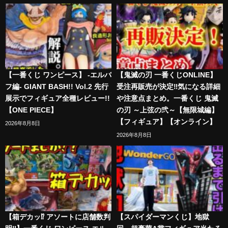
【一番くじ ワンピース】 -エルバ
【鬼滅の刃 一番くじONLINE】
フ編- GIANT BASH!! Vol.2 先行
受注再販売が決定‼️気になる詳細
展示でフィギュア全種レビュー!!
や注意点まとめ。一番くじ 鬼滅
【ONE PIECE】
の刃 ～上弦の弐～【無限城編】
【フィギュア】【オンライン】
2026年8月8日
2026年8月8日
【箱デカッ⁉︎ アソートに店舗数判
【スパイダーマンくじ】地獄