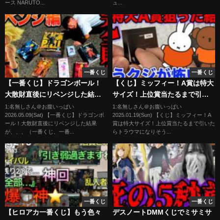
ース NARUTO...
ュ...
の刃 ラストワン 鳥山明
ース ナルト クローズ
一番くじ
一番くじ
【一番くじ】ドラゴンボール！
【くじ】ミッフィー！A賞は特大
大散財直後にリベンジした結果
サイズ！上位賞当たるまで引い
が、、、（一番くじ、一番賞、
たらトラウマになりそうです。
1:名無しさん＠お腹いっぱい
1:名無しさん＠お腹いっぱい
2026.05.09(Sat) 【一番くじ】ドラゴンボ
2025.01.19(Sun) 【くじ】ミッフィー！A
ドラゴンボール）
（クジ、一番くじ、一番賞）
ール！大散財直後にリベンジした結果
賞は特大サイズ！上位賞当たるまで引いた
が、、、（一番くじ、一番...
らトラウマになりそう...
一番くじ
一番くじ
【ヒロアカ一番くじ】もう色々
デスノートDMMくじでミサミサ