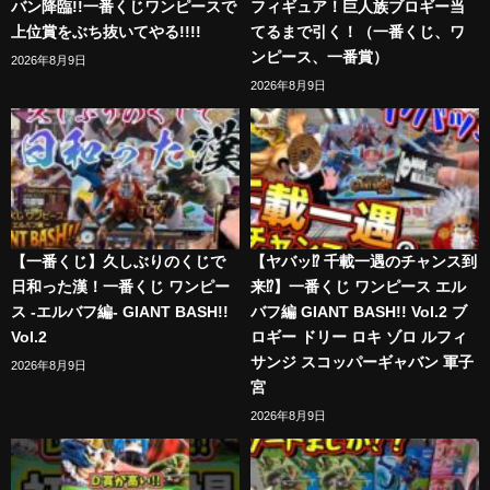
バン降臨!!一番くじワンピースで
フィギュア！巨人族ブロギー当
上位賞をぶち抜いてやる!!!!
てるまで引く！（一番くじ、ワ
ンピース、一番賞）
2026年8月9日
2026年8月9日
【一番くじ】久しぶりのくじで
【ヤバッ⁉︎ 千載一遇のチャンス到
日和った漢！一番くじ ワンピー
来⁉︎】一番くじ ワンピース エル
ス -エルバフ編- GIANT BASH!!
バフ編 GIANT BASH!! Vol.2 ブ
Vol.2
ロギー ドリー ロキ ゾロ ルフィ
サンジ スコッパーギャバン 軍子
2026年8月9日
宮
2026年8月9日