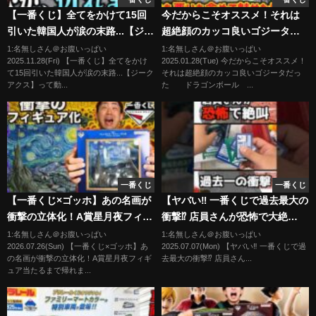
【一番くじ】全てをかけて15回
今だからこそオススメ！それは
引いた韓国人が涙の末路...【ジー
超絶顔のカッコ良いゴジータだ
クアクス】
った ドラゴンボール フィ
1:名無しさん＠お腹いっぱい
1:名無しさん＠お腹いっぱい
2025.11.28(Fri) 【一番くじ】全てをかけ
2025.01.28(Tue) 今だからこそオススメ！
ギュア 一番くじ 孫悟空 ゴ
て15回引いた韓国人が涙の末路...【ジーク
それは超絶顔のカッコ良いゴジータだっ
ジータ ベジータ ラストワ
アクス】って動...
た ドラゴンボール ...
ン 鳥山明 グランディスタ
グランディスタネロ 野沢雅子
一番くじ
一番くじ
【一番くじ×ゴッホ】あの名画が
【ヤバい‼︎ 一番くじで過去最大の
衝撃の立体化！A賞星月夜フィギ
衝撃⁉︎ 店員さんが恐怖で大絶
ュア当たるまで帰れません。｜
叫⁉︎】 #僕のヒーローアカデミア
1:名無しさん＠お腹いっぱい
1:名無しさん＠お腹いっぱい
2026.07.26(Sun) 【一番くじ×ゴッホ】あ
2025.07.07(Mon) 【ヤバい‼︎ 一番くじで過
一番くじ フィンセント・ファ
#ヒロアカ #一番くじ #フィギュ
の名画が衝撃の立体化！A賞星月夜フィギ
去最大の衝撃⁉︎ 店員さん...
ン・ゴッホ
ア #shrots 紡ぐ力 爆豪勝己 緑谷
ュア当たるまで帰れま...
出久 エンデヴァー