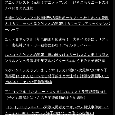
アニゲタレスト（元祖！アニメッフル） ひきこもりニートのオ
ナベ的まとめ速報
火浦のシネマッフル映画NEWS情報ポータブルの杜！オネエ管理
人オカマちゃんの鬼女的まとめ速報!オカマッフルアタックナンバ
ーハーフ
ユカ・ヨネッフル！初老的まとめ速報！！大帝イタチにラリアッ
ト！害獣神アリ・ガー被害に必殺！パイルドライバー
おネコさん的まとめ速報 僕の彼女はエリーちゃん人形！豆腐メ
ンタルメンヘラ電波中年アルバイターのぬいぐるみ男子末路編
スケバン！デカッフルまっくす（デカい強い2次元嫁だいすき子
供部屋おじさんヒロシ之古惑仔的まとめ速報）話題な動画取り上
げMAX！デカいは正義刑事編
アキヨッフル-！ネオニートスケ番長のエキストラ芸能情報局！
（子ども部屋おばさんの自宅警備員的まとめ速報）
[ヨシヨシロッフル-！！-素浪人勇者カツオンの未解決事件簿へよ
うこそYOUKO！のナンノ洋子のはなしは信じるな編）]