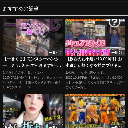
おすすめの記事
一番くじ
一番くじ
【一番くじ】モンスターハンタ
【原西のお小遣い13,000円】お
ー ミラボ狙って引きます#一番
小遣いが無くなる前にプリキュ
くじ #モンスターハンター #ミラ
ア一番くじのA賞とB賞を当てた
1:名無しさん＠お腹いっぱい
1:名無しさん＠お腹いっぱい
2025.07.21(Mon) 【一番くじ】モンスター
2025.10.24(Fri) 【原西のお小遣い13,000
ボレアス
い！
ハンター ミラボ狙って引きます#一番く
円】お小遣いが無くなる前にプリキュア一
じ #モンスターハン...
番くじのA賞と...
一番くじ
一番くじ