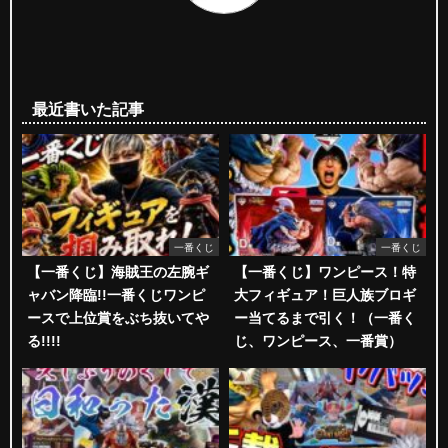
最近書いた記事
一番くじ
一番くじ
【一番くじ】海賊王の左腕ギ
【一番くじ】ワンピース！特
ャバン降臨!!一番くじワンピ
大フィギュア！巨人族ブロギ
ースで上位賞をぶち抜いてや
ー当てるまで引く！（一番く
る!!!!
じ、ワンピース、一番賞）