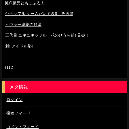
剛Q超児ともっふる！
ヤナッフル ゲームだいすき6！放送局
ヒウラー総統の野望
三代目 ユキユキッフル 花のひうら組! 見参！
魁!!アイドル塾!
t112
メタ情報
ログイン
投稿フィード
コメントフィード