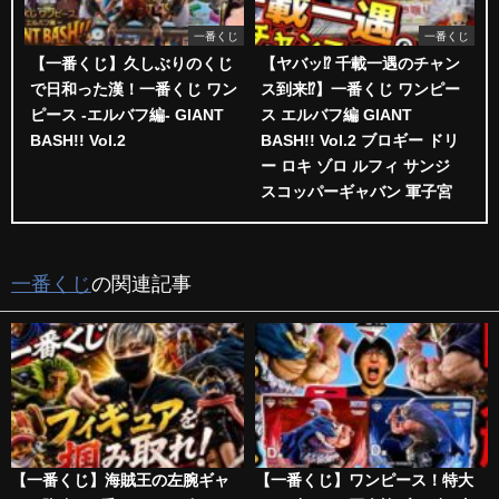
一番くじ
一番くじ
【一番くじ】久しぶりのくじ
【ヤバッ⁉︎ 千載一遇のチャン
で日和った漢！一番くじ ワン
ス到来⁉︎】一番くじ ワンピー
ピース -エルバフ編- GIANT
ス エルバフ編 GIANT
BASH!! Vol.2
BASH!! Vol.2 ブロギー ドリ
ー ロキ ゾロ ルフィ サンジ
スコッパーギャバン 軍子宮
一番くじ
の関連記事
【一番くじ】海賊王の左腕ギャ
【一番くじ】ワンピース！特大