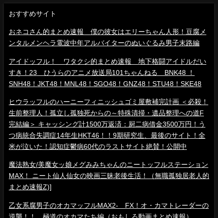
おすすめサイト
おネコさん的まとめ速報 僕の彼女はエリーちゃん人形！豆腐メ
ンタルメンヘラ電波中年アルバイターのぬいぐるみ男子末路編
アイドッフル！ ワタクシ的まとめ速報 地下格闘アイドルだい
すき！23 ひうらのアニメ放送局101ちゃんねる BNK48 ！
SNH48！JKT48！MNL48！SGO48！GNZ48！STU48！SKE48
ヒウラッフルのハーニーフィニッシュゴミ屋敷補完計画 ＜必殺！
生前整理人！孤立し孤独死からの～特殊清掃・遺品整理への道F
完結編＞ キャッシング計1500万返済：厨二病借金3500万円！う
つ病統合失調症14年生HKT46！！9期研究生、最後のサイト！全
米が泣いた！認知症鬱病60代のラストサイト絶賛！公開中
魔法熟女/美魔女ッ娘メグみみちゃんのニートッフルステーション
MAX！ ニート仙人仙女の映画三昧老後生活！（無職孤独居老人的
まとめ速報Z)]
乙女系腐男子のオカマッフルMAX2- FX！オ・カマトレーダーの
逆襲！！ 極道のオカマたち編（おもしろ動画まとめ速報）