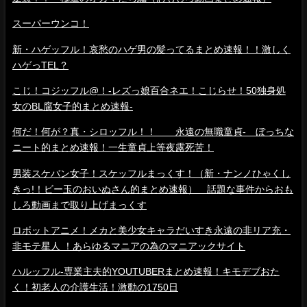
スーパーウンコ！
新・ハゲッフル！哀愁のハゲ男の髪ってるまとめ速報！！激しく
ハゲっTEL？
こじ！コジッフル@！-レズっ娘百合ネエ！こじらせ！50独身処
女のBL腐女子的まとめ速報-
何だ！何が？真・シロッフル！！ 永遠の無職童貞- ぼっちな
ニート的まとめ速報！一生童貞上等夜露死苦！
男装スケバン女子！スケッフルまっくす！（新・ナンノひゃくし
きっ!！ビー玉のおいぬさん的まとめ速報） 話題な事件からおも
しろ動画まで取り上げまっくす
ロボットアニメ！メカと美少女キャラだいすき永遠の非リア充・
非モテ星人 ！あらゆるマニアの為のマニアックサイト
ハルッフル-専業主夫的YOUTUBERまとめ速報！キモデブおた
く！初老人の介護生活！激動の1750日