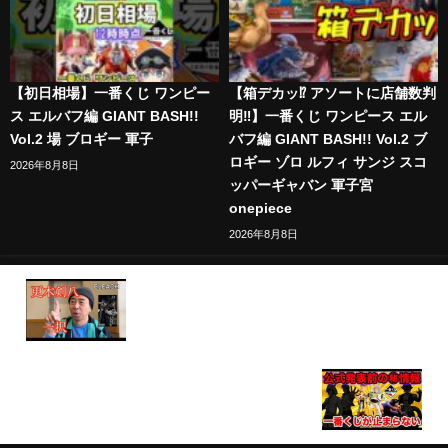
【初日相場】一番くじ ワンピー
【箱デカッ⁉︎ アソートに店舗数判
ス エルバフ編 GIANT BASH!!
明‼︎】一番くじ ワンピース エル
Vol.2 場 ブロギー 軍子
バフ編 GIANT BASH!! Vol.2 ブ
ロギー ゾロ ルフィ サンジ スコ
2026年8月8日
ッパーギャバン 軍子宮
onepiece
2026年8月8日
【一番くじ】妻と一緒に引きに行く【BLEACH】
【一番くじ】公式発表前の『㊙︎フィギュア情報』が
激アツすぎる、一番くじの勢いが止まらない！（一
番賞、クジ、トイストーリー）