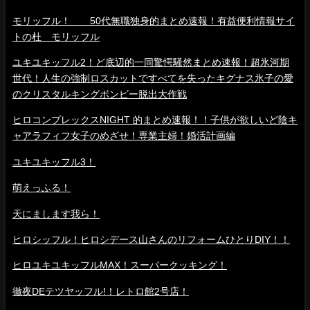
モリッフル！ 50代無職独身的まとめ速報！有益便利情報サイ
トの杜 モリッフル
ユキユキッフル2！ど底辺的一同驚愕騒然まとめ速報！超氷河期
世代！人生の強制ロスカットですべてを失ったキグナス氷子の愛
のクリスタルキングボンビー脱出大作戦
ヒロコンプレックスNIGHT 的まとめ速報！！子供が欲しいど陰キ
ャアラフィフ女子のめざせ！専業主婦！婚活計画編
ユキユキッフル3！
萌えっふる！
天にまします我ら！
ヒロシッフル！ヒロシデース山さんのリフォームひとりDIY！！
ヒロユキユキッフルMAX！スーパークッキング！
徹夜DEテツヤッフル!！レトロ館2号店！