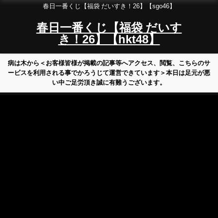
春日一番くじ【福袋 だいすき！26】【sgo46】
春日一番くじ【福袋 だいす
き！26】【hkt48】
病は木から＜お客様皆様が掲載の記事等へアクセス、閲覧、こちらのサ
ービスを利用される事でかろうじて運営できています＞本日は足元が悪
い中ご足労頂き誠に有難うございます。