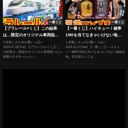
一番くじ
一番くじ
【プラレール×くじ】この結果
【一番くじ】ハイキュー！確率
は…限定のオリジナル車両狙っ
1/80を当てなきゃいけない地獄
たら衝撃の引きやっちゃいまし
企画。宮兄弟コンプまで帰れま
1:名無しさん＠お腹いっぱい
1:名無しさん＠お腹いっぱい
2026.07.28(Tue) 【プラレール×くじ】こ
2026.02.07(Sat) 【一番くじ】ハイキュ
た。｜プラレールくじ -
せん。（一番くじ、一番賞、ハ
の結果は…限定のオリジナル車両狙ったら
ー！確率1/80を当てなきゃいけない地獄企
FamilyMart-
イキュー）
衝撃の引きやっちゃい...
画。宮兄弟コンプま...