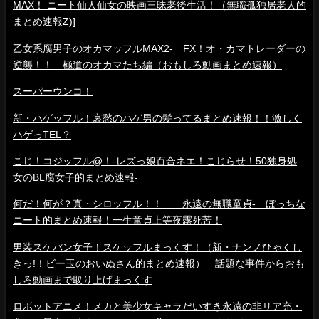
MAX！ ニート仙人仙女の映画三昧老後生活！（無職孤独居老人的
まとめ速報Z)]
乙女系腐男子のオカマッフルMAX2- FX！オ・カマトレーダーの
逆襲！！ 極道のオカマたち編（おもしろ動画まとめ速報）
スーパーウンコ！
新・ハゲッフル！哀愁のハゲ男の髪ってるまとめ速報！！激しく
ハゲっTEL？
こじ！コジッフル@！-レズっ娘百合ネエ！こじらせ！50独身処
女のBL腐女子的まとめ速報-
何だ！何が？真・シロッフル！！ 永遠の無職童貞- ぼっちな
ニート的まとめ速報！一生童貞上等夜露死苦！
男装スケバン女子！スケッフルまっくす！（新・ナンノひゃくし
きっ!！ビー玉のおいぬさん的まとめ速報） 話題な事件からおも
しろ動画まで取り上げまっくす
ロボットアニメ！メカと美少女キャラだいすき永遠の非リア充・