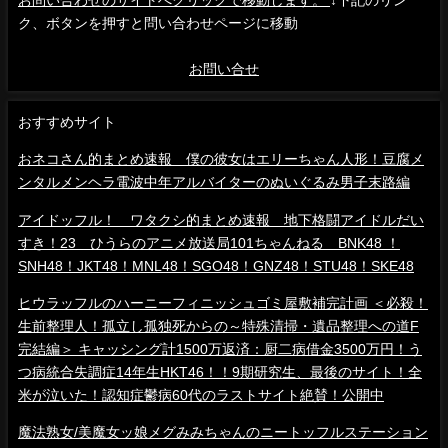
ク、ボタンを押すと問い合わせページに移動
お問い合せ
おすすめサイト
おネコさん的まとめ速報 僕の彼女はエリーちゃん人形！豆腐メ
ンタルメンヘラ電波中年アルバイターのぬいぐるみ男子末路編
アイドッフル！ ワタクシ的まとめ速報 地下格闘アイドルだい
すき！23 ひうらのアニメ放送局101ちゃんねる BNK48 ！
SNH48！JKT48！MNL48！SGO48！GNZ48！STU48！SKE48
ヒウラッフルのハーニーフィニッシュゴミ屋敷補完計画 ＜必殺！
生前整理人！孤立し孤独死からの～特殊清掃・遺品整理への道F
完結編＞ キャッシング計1500万返済：厨二病借金3500万円！う
つ病統合失調症14年生HKT46！！9期研究生、最後のサイト！全
米が泣いた！認知症鬱病60代のラストサイト絶賛！公開中
魔法熟女/美魔女ッ娘メグみみちゃんのニートッフルステーション