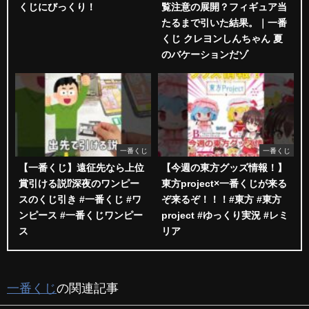
くじにびっくり！
覧注意の展開？フィギュア当
たるまで引いた結果。｜一番
くじ クレヨンしんちゃん 夏
のバケーションだゾ
一番くじ
一番くじ
【一番くじ】遠征先なら上位
【今週の東方グッズ情報！】
賞引ける説⁉︎深夜のワンピー
東方project×一番くじが来る
スのくじ引き #一番くじ #ワ
ぞ来るぞ！！！#東方 #東方
ンピース #一番くじワンピー
project #ゆっくり実況 #レミ
ス
リア
一番くじ
の関連記事