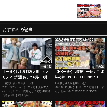
【一番くじ】星のカービィ！最悪のトラウマが蘇
る？上位賞当たるまで帰れません。（一番賞、星の
カービィ、Kirby Café PETIT）
おすすめの記事
一番くじ
未分類
【一番くじ】夏目友人帳！クオ
【HK一番くじ情報】一番くじ 北
リティに問題あり？A賞orB賞当
斗の拳 FIST OF THE NORTH
たるまで引き続けた結果。｜一
STAR ！！くじの詳細情報まと
1:名無しさん＠お腹いっぱい
1:名無しさん＠お腹いっぱい
2026.03.26(Thu) 【一番くじ】夏目友人
2026.06.11(Thu) 【HK一番くじ情報】一番
番くじ 夏目友人帳 あとりえほ
め！
帳！クオリティに問題あり？A賞orB賞当
くじ 北斗の拳 FIST OF THE NORTH ...
ん〜紙飛行機に乗せて〜
たるまで引き続けた結...