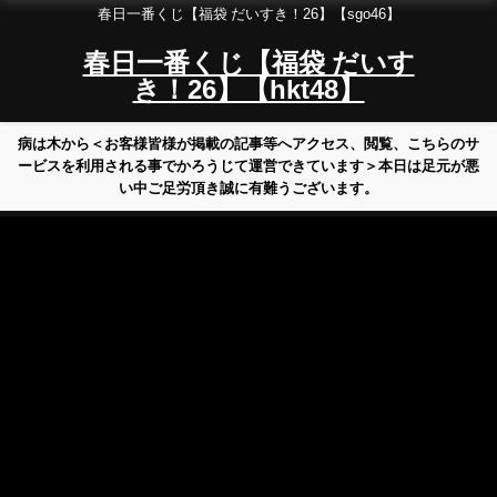
春日一番くじ【福袋 だいすき！26】【sgo46】
春日一番くじ【福袋 だいす
き！26】【hkt48】
病は木から＜お客様皆様が掲載の記事等へアクセス、閲覧、こちらのサ
ービスを利用される事でかろうじて運営できています＞本日は足元が悪
い中ご足労頂き誠に有難うございます。