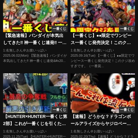
一番くじ
一番くじ
【緊急速報】バンダイが本気出
【一番くじ】●●限定でワンピー
してきた‼︎ 神一番くじ連発‼︎ 一番
ス一番くじ発売決定！このクジ
くじ ドラゴンボール DRAGON
攻めすぎです。（一番賞、ワン
1:名無しさん＠お腹いっぱい
1:名無しさん＠お腹いっぱい
2025.06.02(Mon) 【緊急速報】バンダイが
2025.09.16(Tue) 【一番くじ】●●限定でワ
BALL 40th 其之一 僕のヒーロー
ピース、エヴァンゲリオン、ダ
本気出してきた‼︎ 神一番くじ連発&#x20...
ンピース一番くじ発売決定！このクジ攻め
アカデミア -幸せの上に- ワンピ
ンダダン）
すぎです。（一番賞...
ース 孫悟空
一番くじ
一番くじ
【HUNTER×HUNTER一番くじ第
【速報】どうかな？ドラゴンボ
2部】これが一番くじを引くため
ールアライズからヤジロベーと
に生を受けた男の生き様だ。
カリン様が出るけど… とりあえ
1:名無しさん＠お腹いっぱい
1:名無しさん＠お腹いっぱい
2025.11.25(Tue) 【HUNTER×HUNTER一
2025.02.20(Thu) 【速報】どうかな？ドラ
ず喋るわ ドラゴンボール フ