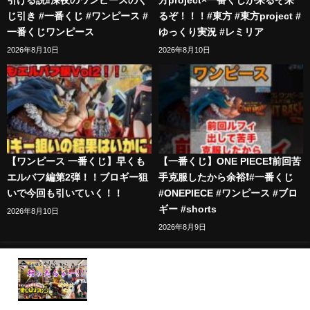
じ引き #一番くじ #ワンピース #
るぞ！！！#東方 #東方project #
一番くじワンピース
ゆっくり実況 #レミリア
2026年8月10日
2026年8月10日
【ワンピース 一番くじ】早くも
【一番くじ】ONE PIECE❗️前回苦
エルバフ編第2弾！！ブロギー狙
手克服したから余裕❗️#一番くじ
いで今回も引いていく！！
#ONEPIECE #ワンピース #ブロ
ギー #shorts
2026年8月10日
2026年8月9日
【一番くじ】ハイエナか…？行ったらぁー！一番く
じ 僕のヒーローアカデミア －紡ぐ力－