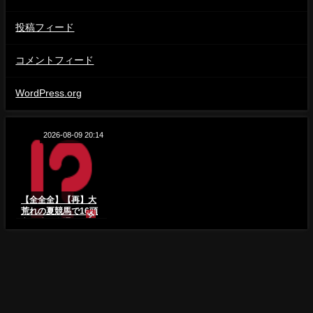
投稿フィード
コメントフィード
WordPress.org
2026-08-09 20:14
【全全全】【再】大
荒れの夏競馬で16頭
立三連単全通りして
みたら驚愕の払い戻
しに⁉︎