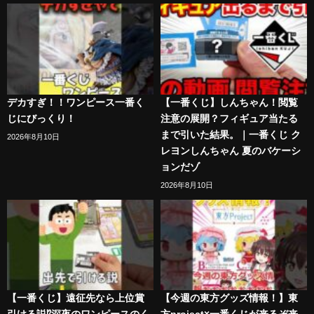
デカすぎ！！ワンピース一番く
【一番くじ】しんちゃん！閲覧
じにびっくり！
注意の展開？フィギュア当たる
まで引いた結果。｜一番くじ ク
2026年8月10日
レヨンしんちゃん 夏のバケーシ
ョンだゾ
2026年8月10日
【一番くじ】遠征先なら上位賞
【今週の東方グッズ情報！】東
引ける説⁉︎深夜のワンピースのく
方project×一番くじが来るぞ来