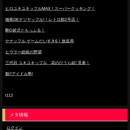
ヒロユキユキッフルMAX！スーパークッキング！
徹夜DEテツヤッフル!！レトロ館2号店！
剛Q超児ともっふる！
ヤナッフル ゲームだいすき6！放送局
ヒウラー総統の野望
三代目 ユキユキッフル 花のひうら組! 見参！
魁!!アイドル塾!
t112
メタ情報
ログイン