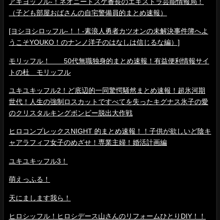
アキヨッフル-！ネオニートスケ番長のエキストラ芸能情報局！
（子ども部屋おばさんの自宅警備員的まとめ速報）
[ヨシヨシロッフル-！！-素浪人勇者カツオンの未解決事件簿へよ
うこそYOUKO！のナンノ洋子のはなしは信じるな編）]
モリッフル！ 50代無職独身的まとめ速報！有益便利情報サイ
トの杜 モリッフル
ユキユキッフル2！ど底辺的一同驚愕騒然まとめ速報！超氷河期
世代！人生の強制ロスカットですべてを失ったキグナス氷子の愛
のクリスタルキングボンビー脱出大作戦
ヒロコンプレックスNIGHT 的まとめ速報！！子供が欲しいど陰キ
ャアラフィフ女子のめざせ！専業主婦！婚活計画編
ユキユキッフル3！
萌えっふる！
天にまします我ら！
ヒロシッフル！ヒロシデース山さんのリフォームひとりDIY！！