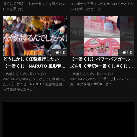
番くじ第2部】これが一番くじを引くため
ゴンボールアライズからヤジロベーとカリ
ィギュア 一番くじ
に生を受けた...
ン様が出るけど… と...
一番くじ
一番くじ
どうにかして任務遂行したい
【一番くじ】パワーパフガール
【一番くじ NARUTO 風影奪還
ズを引く💗💥#一番くじ #くじ #
編】
パワーパフガールズ 【パワパ
1:名無しさん＠お腹いっぱい
1:名無しさん＠お腹いっぱい
2026.06.28(Sun) どうにかして任務遂行し
2025.04.23(Wed) 【一番くじ】パワーパフ
フ】
たい【一番くじ NARUTO 風影奪還編】
ガールズを引く💗💥#一番く...
って動画が話題ら...