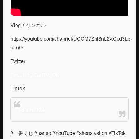
Vlogチャンネル
https://youtube.com/channel/UCOM7Znl3nL2XCcd3Lp-
pLuQ
Twitter
Tweets by FanTV_OK
TikTok
@fantv1104
#一番くじ #naruto #YouTube #shorts #short #TikTok