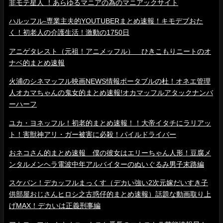
非モテ星人 ！あらゆるマニアの為のマニアックサイト
ハルッフル-専業主夫的YOUTUBERまとめ速報！キモデブおた
く！初老人の介護生活！激動の1750日
アニゲタレスト（元祖！アニメッフル） ひきこもりニートのオ
ナベ的まとめ速報
火浦のシネマッフル映画NEWS情報ポータブルの杜！オネエ管理
人オカマちゃんの鬼女的まとめ速報!オカマッフルアタックナンバ
ーハーフ
ユカ・ヨネッフル！初老的まとめ速報！！大帝イタチにラリアッ
ト！害獣神アリ・ガー被害に必殺！パイルドライバー
おネコさん的まとめ速報 僕の彼女はエリーちゃん人形！豆腐メ
ンタルメンヘラ電波中年アルバイターのぬいぐるみ男子末路編
スケバン！デカッフルまっくす（デカい強い2次元嫁だいすき子
供部屋おじさんヒロシ之古惑仔的まとめ速報）話題な動画取り上
げMAX！デカいは正義刑事編