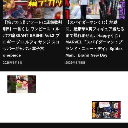
【箱デカッ⁉︎ アソートに店舗数判
【スパイダーマンくじ】地獄
明‼︎】一番くじ ワンピース エル
回、超豪華A賞フィギュア当たる
バフ編 GIANT BASH!! Vol.2 ブ
まで帰れません。Happyくじ /
ロギー ゾロ ルフィ サンジ スコ
MARVEL『スパイダーマン：ブ
ッパーギャバン 軍子宮
ランド・ニュー・デイ』Spider-
onepiece
Man、Brand New Day
2026年8月8日
2026年8月8日
【一番くじ】全部ください⁉︎フィギュアを引くまで帰
れないヒロアカの一番くじ #一番くじ #ヒロアカ #
僕のヒーローアカデミア
【一番くじ】これは引くしかない、即完売確実のク
ジに備えろ。（一番賞、クジ、しんちゃん）