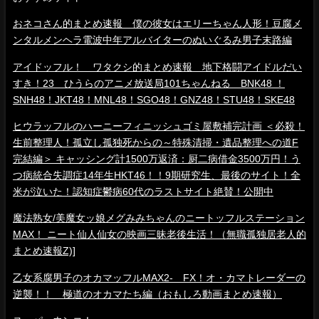
おネコさん的まとめ速報 僕の彼女はエリーちゃん人形！豆腐メ
ンタルメンヘラ電波中年アルバイターのぬいぐるみ男子末路編
アイドッフル！ ワタクシ的まとめ速報 地下格闘アイドルだい
すき！23 ひうらのアニメ放送局101ちゃんねる BNK48 ！
SNH48！JKT48！MNL48！SGO48！GNZ48！STU48！SKE48
ヒウラッフルのハーニーフィニッシュゴミ屋敷補完計画 ＜必殺！
生前整理人！孤立し孤独死からの～特殊清掃・遺品整理への道F
完結編＞ キャッシング計1500万返済：厨二病借金3500万円！う
つ病統合失調症14年生HKT46！！9期研究生、最後のサイト！全
米が泣いた！認知症鬱病60代のラストサイト絶賛！公開中
魔法熟女/美魔女ッ娘メグみみちゃんのニートッフルステーション
MAX！ ニート仙人仙女の映画三昧老後生活！（無職孤独居老人的
まとめ速報Z)]
乙女系腐男子のオカマッフルMAX2- FX！オ・カマトレーダーの
逆襲！！ 極道のオカマたち編（おもしろ動画まとめ速報）