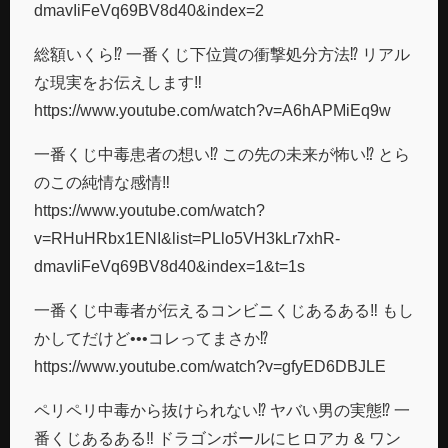
dmavIiFeVq69BV8d40&index=2
総額いくら⁉︎ 一番くじ下位賞の衝撃処分方法⁉︎ リアル
な現実をお伝えします‼︎
https://www.youtube.com/watch?v=A6hAPMiEq9w
一番くじ中毒患者の想い⁉︎ この先の未来が怖い⁉︎ とら
のこの純情な感情‼︎
https://www.youtube.com/watch?
v=RHuHRbx1ENI&list=PLlo5VH3kLr7xhR-
dmavIiFeVq69BV8d40&index=1&t=1s
一番くじ中毒者が伝えるコンビニくじあるある‼︎ もし
かしてだけど•••コレってまさか⁉︎
https://www.youtube.com/watch?v=gfyED6DBJLE
ペリペリ中毒から抜けられない⁉︎ ヤバい男の実態⁉︎ 一
番くじあるある‼︎ ドラゴンボールにヒロアカ & ワン