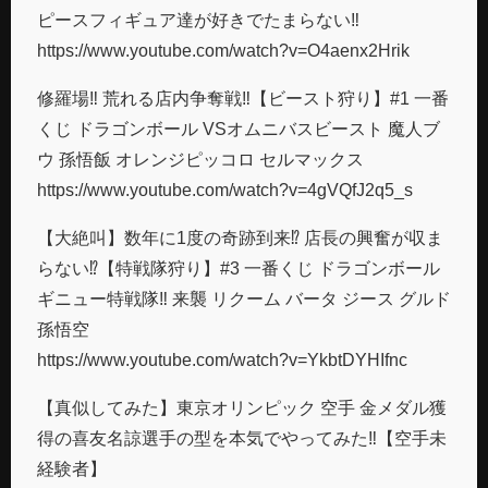
ピースフィギュア達が好きでたまらない‼︎
https://www.youtube.com/watch?v=O4aenx2Hrik
修羅場‼︎ 荒れる店内争奪戦‼︎【ビースト狩り】#1 一番
くじ ドラゴンボール VSオムニバスビースト 魔人ブ
ウ 孫悟飯 オレンジピッコロ セルマックス
https://www.youtube.com/watch?v=4gVQfJ2q5_s
【大絶叫】数年に1度の奇跡到来⁉︎ 店長の興奮が収ま
らない⁉︎【特戦隊狩り】#3 一番くじ ドラゴンボール
ギニュー特戦隊‼︎ 来襲 リクーム バータ ジース グルド
孫悟空
https://www.youtube.com/watch?v=YkbtDYHIfnc
【真似してみた】東京オリンピック 空手 金メダル獲
得の喜友名諒選手の型を本気でやってみた‼︎【空手未
経験者】