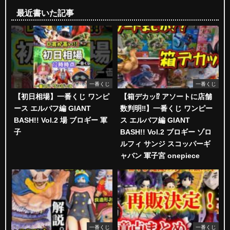
最近書いた記事
一番くじ
一番くじ
【初日相場】一番くじ ワンピ
【箱デカッ⁉︎ アソートに店舗
ース エルバフ編 GIANT
数判明‼︎】一番くじ ワンピー
BASH!! Vol.2 場 ブロギー 軍
ス エルバフ編 GIANT
子
BASH!! Vol.2 ブロギー ゾロ
ルフィ サンジ スコッパーギ
ャバン 軍子宮 onepiece
一番くじ
一番くじ