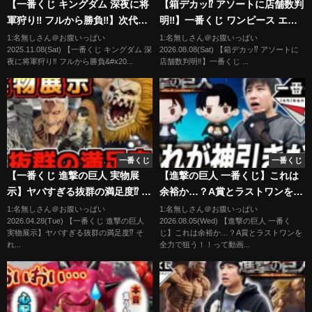
【一番くじ キングダム 深夜に将
【箱デカッ⁉︎ アソートに店舗数判
軍狩り‼︎ フルから勝負‼︎】次代の
明‼︎】一番くじ ワンピース エル
傑物たち 春秋戦国大戦 桓騎 騰
バフ編 GIANT BASH!! Vol.2 ブ
1:名無しさん＠お腹いっぱい
1:名無しさん＠お腹いっぱい
2025.11.08(Sat) 【一番くじ キングダム 深
2026.08.08(Sat) 【箱デカッ⁉︎ アソートに
王翦 ラストワン賞
ロギー ゾロ ルフィ サンジ スコ
夜に将軍狩り‼︎ フルから勝負&#x20...
店舗数判明‼︎】一番くじ ...
ッパーギャバン 軍子宮
onepiece
一番くじ
一番くじ
【一番くじ 進撃の巨人 実物展
【進撃の巨人 一番くじ】これは
示】ヤバすぎる抜群の満足度⁉︎ そ
余裕か…？A賞とラストワンを全
れぞれの決意 鎧の巨人 顎の巨人
力で狙う！！
1:名無しさん＠お腹いっぱい
1:名無しさん＠お腹いっぱい
2026.04.28(Tue) 【一番くじ 進撃の巨人
2026.08.05(Wed) 【進撃の巨人 一番く
リヴァイ 終尾の巨人 ラストワン
実物展示】ヤバすぎる抜群の満足度⁉︎ そ
じ】これは余裕か…？A賞とラストワンを
賞
れ...
全力で狙う！！って動画...