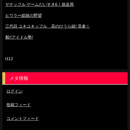
ヤナッフル ゲームだいすき6！放送局
ヒウラー総統の野望
三代目 ユキユキッフル 花のひうら組! 見参！
魁!!アイドル塾!
t112
メタ情報
ログイン
投稿フィード
コメントフィード