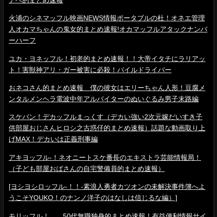
火浦のシネマッフル映画NEWS情報ポータブルの杜！オネエ管理
人オカマちゃんの鬼女的まとめ速報!オカマッフルアタックナンバ
ーハーフ
ユカ・ヨネッフル！初老的まとめ速報！！大帝イタチにラリアッ
ト！害獣神アリ・ガー被害に必殺！パイルドライバー
おネコさん的まとめ速報 僕の彼女はエリーちゃん人形！豆腐メ
ンタルメンヘラ電波中年アルバイターのぬいぐるみ男子末路編
スケバン！デカッフルまっくす（デカい強い2次元嫁だいすき子
供部屋おじさんヒロシ之古惑仔的まとめ速報）話題な動画取り上
げMAX！デカいは正義刑事編
アキヨッフル-！ネオニートスケ番長のエキストラ芸能情報局！
（子ども部屋おばさんの自宅警備員的まとめ速報）
[ヨシヨシロッフル-！！-素浪人勇者カツオンの未解決事件簿へよ
うこそYOUKO！のナンノ洋子のはなしは信じるな編）]
モリッフル！ 50代無職独身的まとめ速報！有益便利情報サイ