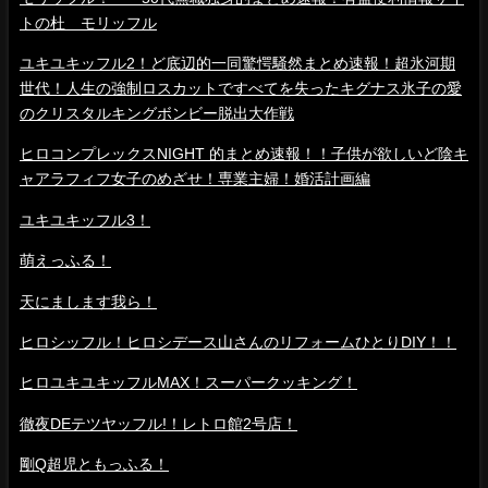
トの杜 モリッフル
ユキユキッフル2！ど底辺的一同驚愕騒然まとめ速報！超氷河期
世代！人生の強制ロスカットですべてを失ったキグナス氷子の愛
のクリスタルキングボンビー脱出大作戦
ヒロコンプレックスNIGHT 的まとめ速報！！子供が欲しいど陰キ
ャアラフィフ女子のめざせ！専業主婦！婚活計画編
ユキユキッフル3！
萌えっふる！
天にまします我ら！
ヒロシッフル！ヒロシデース山さんのリフォームひとりDIY！！
ヒロユキユキッフルMAX！スーパークッキング！
徹夜DEテツヤッフル!！レトロ館2号店！
剛Q超児ともっふる！