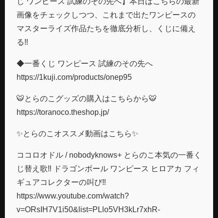
じ ワンピース 試練のその先へ】本日はこちらの最新
画像をチェックしつつ、これまで出たワンピースの
マスターライズ作品たちを徹底分析し、くじに備え
る‼️
◆一番くじ ワンピース 試練のその先へ
https://1kuji.com/products/onep95
🐯とらのこグッズの購入はこちらから🐯
https://toranoco.theshop.jp/
✨とらのこオススメ動画はこちら✨
ココロオドル / nobodyknows+ とらのこ本気の一番く
じ替え歌‼︎ ドラゴンボール ワンピース ヒロアカ フィ
ギュアコレクターの叫び‼︎
https://www.youtube.com/watch?
v=ORsIH7V1i50&list=PLlo5VH3kLr7xhR-