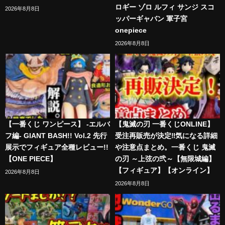
ロギー ゾロ ルフィ サンジ スコ
2026年8月8日
ッパーギャバン 軍子宮
onepiece
2026年8月8日
【一番くじ ワンピース】 -エルバ
【鬼滅の刃 一番くじONLINE】
フ編- GIANT BASH!! Vol.2 先行
受注再販売が決定‼️気になる詳細
展示でフィギュア全種レビュー!!
や注意点まとめ。一番くじ 鬼滅
【ONE PIECE】
の刃 ～上弦の弐～【無限城編】
【フィギュア】【オンライン】
2026年8月8日
2026年8月8日