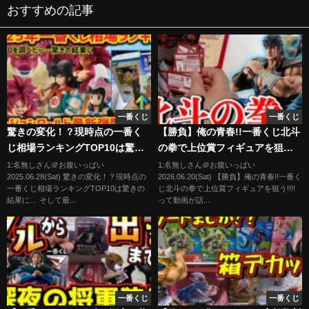
おすすめの記事
一番くじ
一番くじ
驚きの変化！？現時点の一番く
【勝負】俺の青春!!一番くじ北斗
じ相場ランキングTOP10は驚き
の拳で上位賞フィギュアを狙
の結果に… そして最新弾フュー
う!!!!
1:名無しさん＠お腹いっぱい
1:名無しさん＠お腹いっぱい
2025.06.28(Sat) 驚きの変化！？現時点の
2026.06.20(Sat) 【勝負】俺の青春!!一番く
ジョンワールド結果報告 ド
一番くじ相場ランキングTOP10は驚きの
じ北斗の拳で上位賞フィギュアを狙う!!!!
ラゴンボール フィギュア マ
結果に… そして最...
って動画が話...
ンガブースター 孫悟空 ベジ
ータ 鳥山明 最新情報
一番くじ
一番くじ