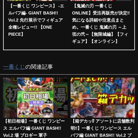
【一番くじ ワンピース】 -エ
【鬼滅の刃 一番くじ
ルバフ編- GIANT BASH!!
ONLINE】受注再販売が決定‼️
Vol.2 先行展示でフィギュア
気になる詳細や注意点まと
全種レビュー!! 【ONE
め。一番くじ 鬼滅の刃 ～上
PIECE】
弦の弐～【無限城編】【フィ
ギュア】【オンライン】
一番くじ
の関連記事
【初日相場】一番くじ ワンピー
【箱デカッ⁉︎ アソートに店舗数判
ス エルバフ編 GIANT BASH!!
明‼︎】一番くじ ワンピース エル
Vol.2 場 ブロギー 軍子
バフ編 GIANT BASH!! Vol.2 ブ