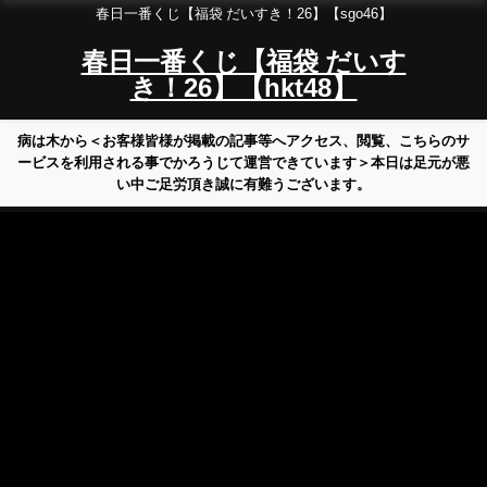
春日一番くじ【福袋 だいすき！26】【sgo46】
春日一番くじ【福袋 だいす
き！26】【hkt48】
病は木から＜お客様皆様が掲載の記事等へアクセス、閲覧、こちらのサ
ービスを利用される事でかろうじて運営できています＞本日は足元が悪
い中ご足労頂き誠に有難うございます。