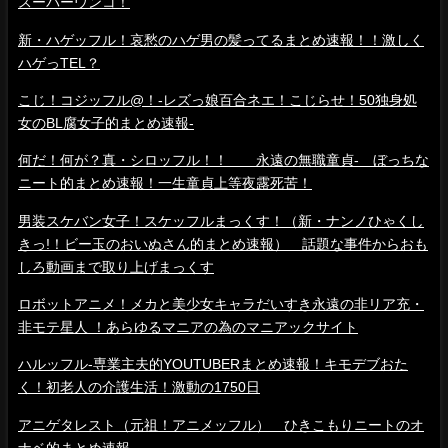
スーパーウンコ！
新・ハゲッフル！哀愁のハゲ男の髪ってるまとめ速報！！激しく
ハゲっTEL？
こじ！コジッフル@！-レズっ娘百合ネエ！こじらせ！50独身処
女のBL腐女子的まとめ速報-
何だ！何が？真・シロッフル！！ 永遠の無職童貞- ぼっちな
ニート的まとめ速報！一生童貞上等夜露死苦！
男装スケバン女子！スケッフルまっくす！（新・ナンノひゃくし
きっ!！ビー玉のおいぬさん的まとめ速報） 話題な事件からおも
しろ動画まで取り上げまっくす
ロボットアニメ！メカと美少女キャラだいすき永遠の非リア充・
非モテ星人 ！あらゆるマニアの為のマニアックサイト
ハルッフル-専業主夫的YOUTUBERまとめ速報！キモデブおた
く！初老人の介護生活！激動の1750日
アニゲタレスト（元祖！アニメッフル） ひきこもりニートのオ
ナベ的まとめ速報