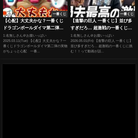
一番くじ
一番くじ
【心配】大丈夫かな？一番くじ
【進撃の巨人 一番くじ】並び多
ドラゴンボールダイマ第二弾の
すぎだろ… 超激戦の一番くじに
実物がちょっと心配 一番く
挑む！！
1:名無しさん＠お腹いっぱい
1:名無しさん＠お腹いっぱい
2025.03.11(Tue) 【心配】大丈夫かな？一
2026.05.01(Fri) 【進撃の巨人 一番くじ】
じ ドラゴンボール フィギュ
番くじドラゴンボールダイマ第二弾の実物
並び多すぎだろ… 超激戦の一番くじに挑
ア
がちょっと心配 一番...
む！！って動画が話...