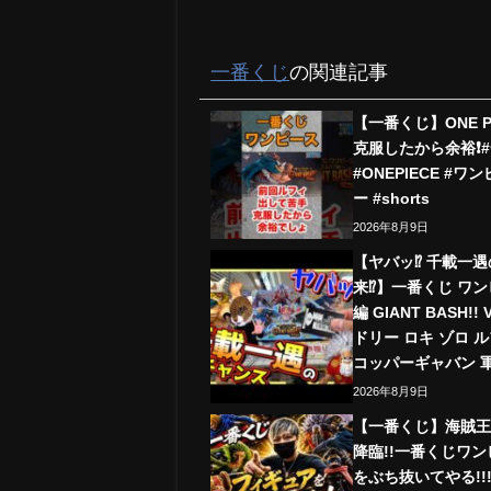
一番くじ
の関連記事
【一番くじ】ONE PI
克服したから余裕❗️
#ONEPIECE #ワ
ー #shorts
2026年8月9日
【ヤバッ⁉︎ 千載一
来⁉︎】一番くじ ワ
編 GIANT BASH!!
ドリー ロキ ゾロ ル
コッパーギャバン 
2026年8月9日
【一番くじ】海賊
降臨!!一番くじワ
をぶち抜いてやる!!!