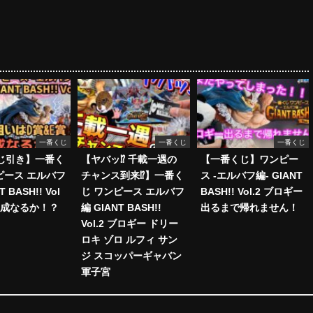
一番くじ
一番くじ
一番くじ
じ引き】一番く
【ヤバッ⁉︎ 千載一遇の
【一番くじ】ワンピー
ピース エルバフ
チャンス到来⁉︎】一番く
ス -エルバフ編- GIANT
T BASH!! Vol
じ ワンピース エルバフ
BASH!! Vol.2 ブロギー
完成なるか！？
編 GIANT BASH!!
出るまで帰れません！
Vol.2 ブロギー ドリー
ロキ ゾロ ルフィ サン
ジ スコッパーギャバン
軍子宮