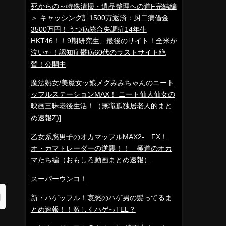
死からの～特殊清掃・遺品整理への道F完結編
＞ キャッシング計1500万返済：厨二病借金
3500万円！うつ病統合失調症14年生
HKT46！！9期研究生、最後のサイト！全米が
泣いた！認知症鬱病60代のラストサイト絶
賛！公開中
魔法熟女/美魔女ッ娘メグみみちゃんのニート
ッフルステーションMAX！ ニート仙人仙女の
映画三昧老後生活！（無職孤独居老人的まと
め速報Z)]
乙女系腐男子のオカマッフルMAX2- FX！
オ・カマトレーダーの逆襲！！ 極道のオカ
マたち編（おもしろ動画まとめ速報）
スーパーウンコ！
新・ハゲッフル！哀愁のハゲ男の髪ってるま
とめ速報！！激しくハゲっTEL？