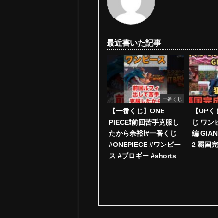
最近書いた記事
一番くじ
【一番くじ】ONE
【OPく
PIECE❗️前回苦手克服し
じ ワン
たから余裕❗️#一番くじ
編 GIAN
#ONEPIECE #ワンピー
2 覇国
ス #ブロギー #shorts