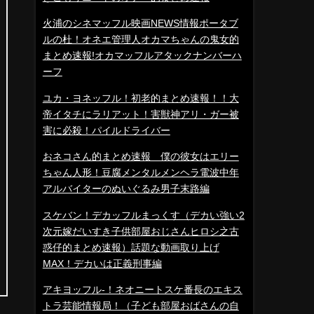
火浦のシネマッフル映画NEWS情報ポータブ
ルの杜！オネエ管理人オカマちゃんの鬼女的
まとめ速報!オカマッフルアタックナンバーハ
ーフ
ユカ・ヨネッフル！初老的まとめ速報！！大
帝イタチにラリアット！害獣神アリ・ガー被
害に必殺！パイルドライバー
おネコさん的まとめ速報 僕の彼女はエリー
ちゃん人形！豆腐メンタルメンヘラ電波中年
アルバイターのぬいぐるみ男子末路編
スケバン！デカッフルまっくす（デカい強い2
次元嫁だいすき子供部屋おじさんヒロシ之古
惑仔的まとめ速報）話題な動画取り上げ
MAX！デカいは正義刑事編
アキヨッフル-！ネオニートスケ番長のエキス
トラ芸能情報局！（子ども部屋おばさんの自