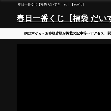
春日一番くじ【福袋 だいすき！26】【sgo46】
春日一番くじ【福袋 だいすき
病は木から＜お客様皆様が掲載の記事等へアクセス、閲