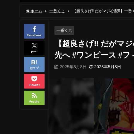
ホーム
一番くじ
【超良さげ‼ だがマジ心配⁉】一番くじ
#onepiece
一番くじ
Facebook
【超良さげ‼ だがマジ
post
先へ #ワンピース #フィギ
2025年5月8日
2025年5月8日
はてブ
Pocket
Feedly