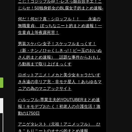
こじ！コジッフル@！-レズっ娘百合ネエ！こ
じらせ！50独身処女のBL腐女子的まとめ速報-
何だ！何が？真・シロッフル！！ 永遠の
無職童貞- ぼっちなニート的まとめ速報！一
生童貞上等夜露死苦！
男装スケバン女子！スケッフルまっくす！
（新・ナンノひゃくしきっ!！ビー玉のおいぬ
さん的まとめ速報） 話題な事件からおもし
ろ動画まで取り上げまっくす
ロボットアニメ！メカと美少女キャラだいす
き永遠の非リア充・非モテ星人 ！あらゆるマ
ニアの為のマニアックサイト
ハルッフル-専業主夫的YOUTUBERまとめ速
報！キモデブおたく！初老人の介護生活！激
動の1750日
アニゲタレスト（元祖！アニメッフル） ひ
きこもりニートのオナベ的まとめ速報