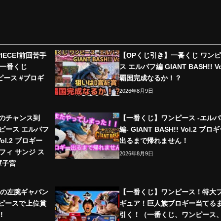
ECE❗️前回苦手
【OPくじ引き】一番くじ ワンヒ
#一番くじ
ス エルバフ編 GIANT BASH!! Vo
ンピース #ブロギ
覇国完成なるか！？
2026年8月9日
遇のチャンス到
【一番くじ】ワンピース -エルバ
ンピース エルバフ
編- GIANT BASH!! Vol.2 ブロ
 Vol.2 ブロギー
出るまで帰れません！
フィ サンジ ス
2026年8月9日
軍子宮
王の左腕ギャバン
【一番くじ】ワンピース！特大
ンピースで上位賞
ギュア！巨人族ブロギー当てる
!
引く！（一番くじ、ワンピース