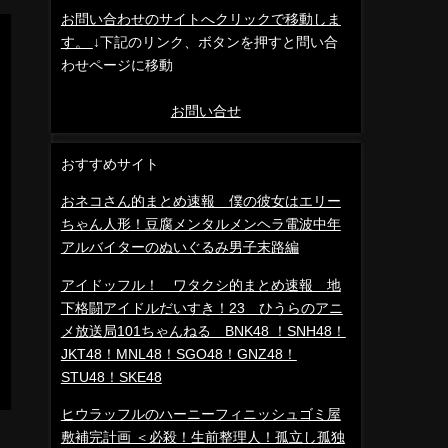
お問い合わせのサイトへクリックで移動しま
す。
↓下記のリンク、ボタンを押すと問い合
わせページに移動
お問い合せ
おすすめサイト
おネコさん的まとめ速報 僕の彼女はエリー
ちゃん人形！豆腐メンタルメンヘラ電波中年
アルバイターのぬいぐるみ男子末路編
アイドッフル！ ワタクシ的まとめ速報 地
下格闘アイドルだいすき！23 ひうらのアニ
メ放送局101ちゃんねる BNK48 ！SNH48！
JKT48！MNL48！SGO48！GNZ48！
STU48！SKE48
ヒウラッフルのハーニーフィニッシュゴミ屋
敷補完計画 ＜必殺！生前整理人！孤立し孤独