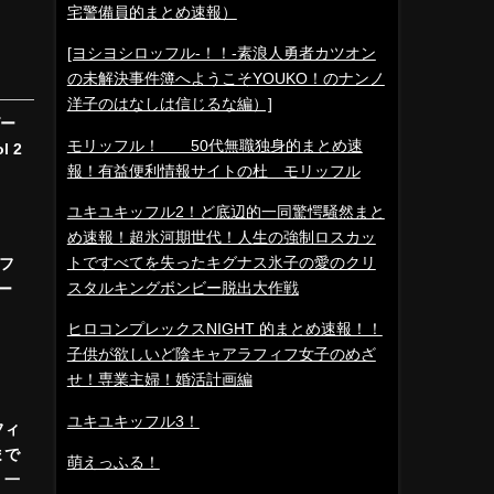
宅警備員的まとめ速報）
[ヨシヨシロッフル-！！-素浪人勇者カツオン
の未解決事件簿へようこそYOUKO！のナンノ
洋子のはなしは信じるな編）]
゚ー
モリッフル！ 50代無職独身的まとめ速
l 2
報！有益便利情報サイトの杜 モリッフル
ユキユキッフル2！ど底辺的一同驚愕騒然まと
め速報！超氷河期世代！人生の強制ロスカッ
トですべてを失ったキグナス氷子の愛のクリ
フ
スタルキングボンビー脱出大作戦
ギー
ヒロコンプレックスNIGHT 的まとめ速報！！
子供が欲しいど陰キャアラフィフ女子のめざ
せ！専業主婦！婚活計画編
ユキユキッフル3！
フィ
まで
萌えっふる！
、一