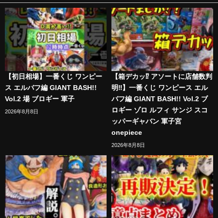
【初日相場】一番くじ ワンピー
【箱デカッ⁉︎ アソートに店舗数判
ス エルバフ編 GIANT BASH!!
明‼︎】一番くじ ワンピース エル
Vol.2 場 ブロギー 軍子
バフ編 GIANT BASH!! Vol.2 ブ
ロギー ゾロ ルフィ サンジ スコ
2026年8月8日
ッパーギャバン 軍子宮
onepiece
2026年8月8日