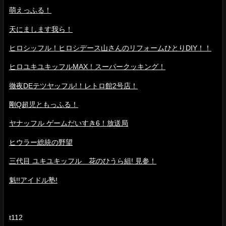
萌えっふる！
天にまします我ら！
ヒロシッフル！ヒロシデース山さんのリフォームひとりDIY！！
ヒロユキユキッフルMAX！スーパークッキング！
徹夜DEテツヤッフル!！レトロ館2号店！
剛Q超児ともっふる！
ヤナッフル ゲームだいすき6！放送局
ヒウラー総統の野望
三代目 ユキユキッフル 花のひうら組! 見参！
魁!!アイドル塾!
t112