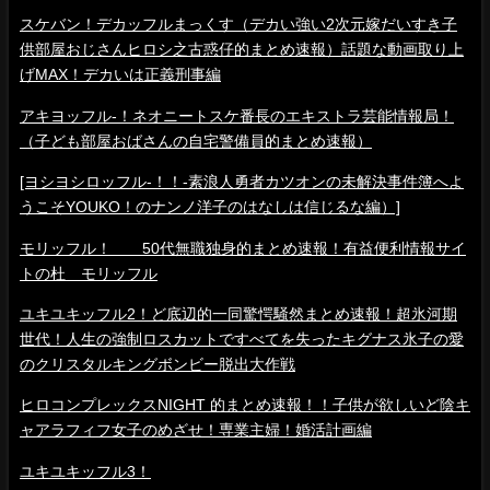
スケバン！デカッフルまっくす（デカい強い2次元嫁だいすき子
供部屋おじさんヒロシ之古惑仔的まとめ速報）話題な動画取り上
げMAX！デカいは正義刑事編
アキヨッフル-！ネオニートスケ番長のエキストラ芸能情報局！
（子ども部屋おばさんの自宅警備員的まとめ速報）
[ヨシヨシロッフル-！！-素浪人勇者カツオンの未解決事件簿へよ
うこそYOUKO！のナンノ洋子のはなしは信じるな編）]
モリッフル！ 50代無職独身的まとめ速報！有益便利情報サイ
トの杜 モリッフル
ユキユキッフル2！ど底辺的一同驚愕騒然まとめ速報！超氷河期
世代！人生の強制ロスカットですべてを失ったキグナス氷子の愛
のクリスタルキングボンビー脱出大作戦
ヒロコンプレックスNIGHT 的まとめ速報！！子供が欲しいど陰キ
ャアラフィフ女子のめざせ！専業主婦！婚活計画編
ユキユキッフル3！