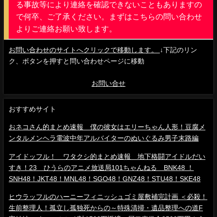
る事故等により連絡を確認できないこともありますの
で何卒、ご了承ください。まずはこちらの問い合わせ
よりご連絡お願い致します。
お問い合わせのサイトへクリックで移動します。
↓下記のリン
ク、ボタンを押すと問い合わせページに移動
お問い合せ
おすすめサイト
おネコさん的まとめ速報 僕の彼女はエリーちゃん人形！豆腐メ
ンタルメンヘラ電波中年アルバイターのぬいぐるみ男子末路編
アイドッフル！ ワタクシ的まとめ速報 地下格闘アイドルだい
すき！23 ひうらのアニメ放送局101ちゃんねる BNK48 ！
SNH48！JKT48！MNL48！SGO48！GNZ48！STU48！SKE48
ヒウラッフルのハーニーフィニッシュゴミ屋敷補完計画 ＜必殺！
生前整理人！孤立し孤独死からの～特殊清掃・遺品整理への道F