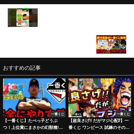
【一番くじ】むしろ神様なの⁉︎NARUTOの神残りを
引いた結果⁉︎ #一番くじ #NARUTO #神残り
【一番くじ】即完売確定のクジがヤバすぎ、歴代
No.1級のラインナップが登場します（ちいかわ、進
撃の巨人、一番賞）
おすすめの記事
一番くじ
一番くじ
【一番くじ】たべっ子どうぶ
【超良さげ‼︎ だがマジ心配⁉︎】一
つ！上位賞にまさかの幻獣種!?
番くじ ワンピース 試練のその先