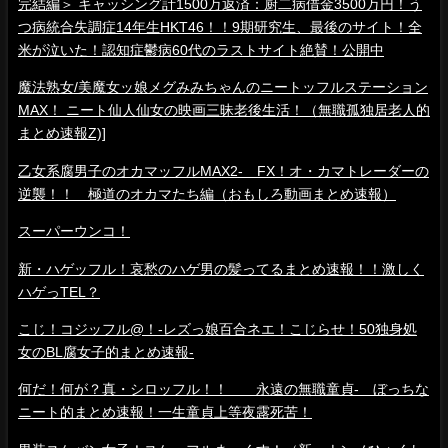
完結編＞ キャッシング計1500万返済：厨二病借金3500万円！う
つ病統合失調症14年生HKT46！！9期研究生、最後のサイト！全
米が泣いた！認知症鬱病60代のラストサイト絶賛！公開中
魔法熟女/美魔女ッ娘メグみみちゃんのニートッフルステーション
MAX！ ニート仙人仙女の映画三昧老後生活！（無職孤独居老人的
まとめ速報Z)]
乙女系腐男子のオカマッフルMAX2- FX！オ・カマトレーダーの
逆襲！！ 極道のオカマたち編（おもしろ動画まとめ速報）
スーパーウンコ！
新・ハゲッフル！哀愁のハゲ男の髪ってるまとめ速報！！激しく
ハゲっTEL？
こじ！コジッフル@！-レズっ娘百合ネエ！こじらせ！50独身処
女のBL腐女子的まとめ速報-
何だ！何が？真・シロッフル！！ 永遠の無職童貞- ぼっちな
ニート的まとめ速報！一生童貞上等夜露死苦！