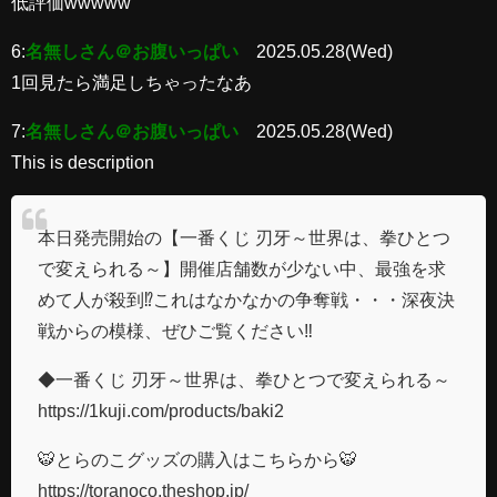
低評価wwwww
6:
名無しさん＠お腹いっぱい
2025.05.28(Wed)
1回見たら満足しちゃったなあ
7:
名無しさん＠お腹いっぱい
2025.05.28(Wed)
This is description
本日発売開始の【一番くじ 刃牙～世界は、拳ひとつ
で変えられる～】開催店舗数が少ない中、最強を求
めて人が殺到⁉️これはなかなかの争奪戦・・・深夜決
戦からの模様、ぜひご覧ください‼️
◆一番くじ 刃牙～世界は、拳ひとつで変えられる～
https://1kuji.com/products/baki2
🐯とらのこグッズの購入はこちらから🐯
https://toranoco.theshop.jp/