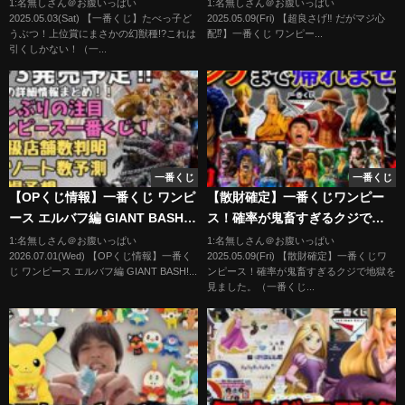
これは引くしかない！（一番く
へ 最新画像チェック & 過去作
1:名無しさん＠お腹いっぱい
1:名無しさん＠お腹いっぱい
2025.05.03(Sat) 【一番くじ】たべっ子ど
2025.05.09(Fri) 【超良さげ‼︎ だがマジ心
じ、一番賞、たべっ子どうぶ
MASTERLISE徹底分析‼︎ ルフィ
うぶつ！上位賞にまさかの幻獣種!?これは
配⁉︎】一番くじ ワンピー...
つ）
ゾロ サンジ ミホーク イワンコフ
引くしかない！（一...
レイリー
一番くじ
一番くじ
【OPくじ情報】一番くじ ワンピ
【散財確定】一番くじワンピー
ース エルバフ編 GIANT BASH!!
ス！確率が鬼畜すぎるクジで地
Vol 1！！くじの詳細情報まと
獄を見ました。（一番くじ、ワ
1:名無しさん＠お腹いっぱい
1:名無しさん＠お腹いっぱい
2026.07.01(Wed) 【OPくじ情報】一番く
2025.05.09(Fri) 【散財確定】一番くじワ
め！
ンピース、一番賞）
じ ワンピース エルバフ編 GIANT BASH!...
ンピース！確率が鬼畜すぎるクジで地獄を
見ました。（一番くじ...