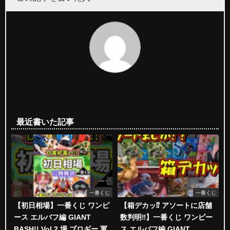
最近書いた記事
一番くじ
一番くじ
【初日相場】一番くじ ワンピ
【箱デカッ⁉︎ アソートに店舗
ース エルバフ編 GIANT
数判明‼︎】一番くじ ワンピー
BASH!! Vol.2 場 ブロギー 軍
ス エルバフ編 GIANT