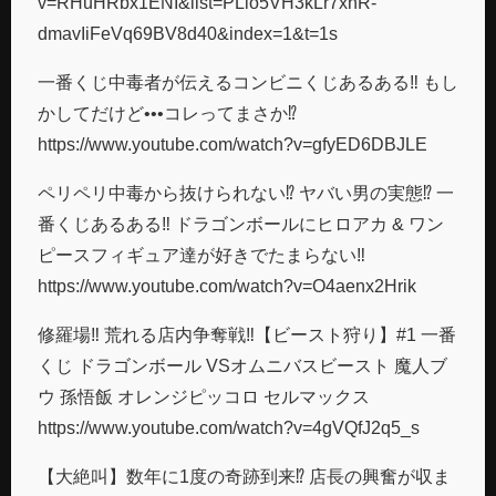
v=RHuHRbx1ENI&list=PLlo5VH3kLr7xhR-
dmavIiFeVq69BV8d40&index=1&t=1s
一番くじ中毒者が伝えるコンビニくじあるある‼︎ もし
かしてだけど•••コレってまさか⁉︎
https://www.youtube.com/watch?v=gfyED6DBJLE
ペリペリ中毒から抜けられない⁉︎ ヤバい男の実態⁉︎ 一
番くじあるある‼︎ ドラゴンボールにヒロアカ & ワン
ピースフィギュア達が好きでたまらない‼︎
https://www.youtube.com/watch?v=O4aenx2Hrik
修羅場‼︎ 荒れる店内争奪戦‼︎【ビースト狩り】#1 一番
くじ ドラゴンボール VSオムニバスビースト 魔人ブ
ウ 孫悟飯 オレンジピッコロ セルマックス
https://www.youtube.com/watch?v=4gVQfJ2q5_s
【大絶叫】数年に1度の奇跡到来⁉︎ 店長の興奮が収ま