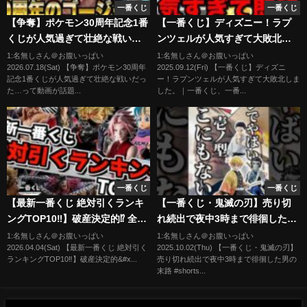
一番くじ
一番くじ
【争奪】ポケモン30周年記念1番
【一番くじ】ディズニー！ラプ
くじが人気過ぎて壮絶な戦いだ
ンツェルが人気すぎて大敗北し
った…
ました。｜一番くじ、一番賞、
1:名無しさん＠お腹いっぱい
1:名無しさん＠お腹いっぱい
2026.07.18(Sat) 【争奪】ポケモン30周年
2025.09.12(Fri) 【一番くじ】ディズニ
ディズニー
記念1番くじが人気過ぎて壮絶な戦いだっ
ー！ラプンツェルが人気すぎて大敗北しま
た…って動画が話題...
した。｜一番くじ、一番...
一番くじ
一番くじ
【最新一番くじ 絶対引くランキ
【一番くじ・鬼滅の刃】売り切
ングTOP10‼︎】破産決定的⁉︎ 全部
れ続出で夜中3時まで徘徊した男
ゲット目指したらヤバい事に⁉︎ ド
の末路 #shorts #一番くじ #鬼滅
1:名無しさん＠お腹いっぱい
1:名無しさん＠お腹いっぱい
2026.04.04(Sat) 【最新一番くじ 絶対引く
2025.10.02(Thu) 【一番くじ・鬼滅の刃】
ラゴンボール ワンピース ナルト
の刃 #学生 #アニメ #おみくじ #
ランキングTOP10‼︎】破産決定的&#x...
売り切れ続出で夜中3時まで徘徊した男の
ヒロアカ 進撃の巨人 ハンター 刃
仕事
末路 #shorts...
牙 キングダム 北斗の拳