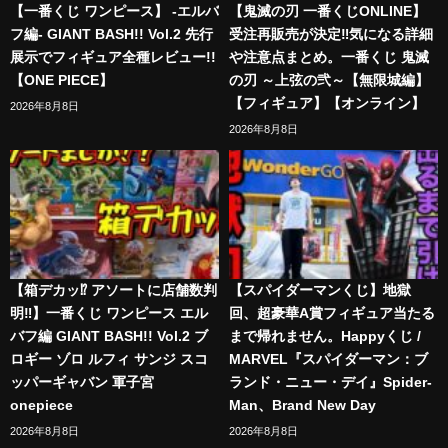
【一番くじ ワンピース】 -エルバ
【鬼滅の刃 一番くじONLINE】
フ編- GIANT BASH!! Vol.2 先行
受注再販売が決定‼️気になる詳細
展示でフィギュア全種レビュー!!
や注意点まとめ。一番くじ 鬼滅
【ONE PIECE】
の刃 ～上弦の弐～【無限城編】
【フィギュア】【オンライン】
2026年8月8日
2026年8月8日
【箱デカッ⁉︎ アソートに店舗数判
【スパイダーマンくじ】地獄
明‼︎】一番くじ ワンピース エル
回、超豪華A賞フィギュア当たる
バフ編 GIANT BASH!! Vol.2 ブ
まで帰れません。Happyくじ /
ロギー ゾロ ルフィ サンジ スコ
MARVEL『スパイダーマン：ブ
ッパーギャバン 軍子宮
ランド・ニュー・デイ』Spider-
onepiece
Man、Brand New Day
2026年8月8日
2026年8月8日