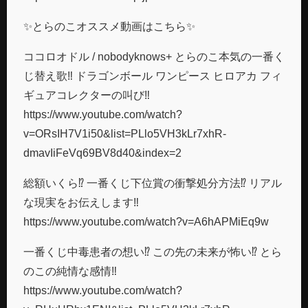
✨とらのこオススメ動画はこちら✨
ココロオドル / nobodyknows+ とらのこ本気の一番く
じ替え歌‼︎ ドラゴンボール ワンピース ヒロアカ フィ
ギュアコレクターの叫び‼︎
https://www.youtube.com/watch?
v=ORsIH7V1i50&list=PLlo5VH3kLr7xhR-
dmavIiFeVq69BV8d40&index=2
総額いくら⁉︎ 一番くじ下位賞の衝撃処分方法⁉︎ リアル
な現実をお伝えします‼︎
https://www.youtube.com/watch?v=A6hAPMiEq9w
一番くじ中毒患者の想い⁉︎ この先の未来が怖い⁉︎ とら
のこの純情な感情‼︎
https://www.youtube.com/watch?