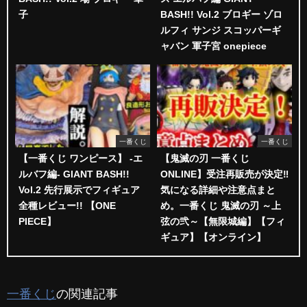
子
BASH!! Vol.2 ブロギー ゾロ
ルフィ サンジ スコッパーギ
ャバン 軍子宮 onepiece
一番くじ
一番くじ
【一番くじ ワンピース】 -エ
【鬼滅の刃 一番くじ
ルバフ編- GIANT BASH!!
ONLINE】受注再販売が決定‼️
Vol.2 先行展示でフィギュア
気になる詳細や注意点まと
全種レビュー!! 【ONE
め。一番くじ 鬼滅の刃 ～上
PIECE】
弦の弐～【無限城編】【フィ
ギュア】【オンライン】
一番くじ
の関連記事