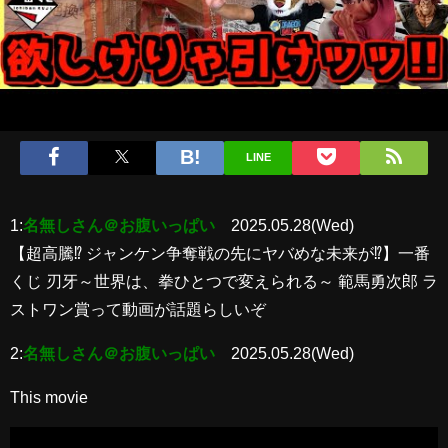
LINE
1:
名無しさん＠お腹いっぱい
2025.05.28(Wed)
【超高騰⁉︎ ジャンケン争奪戦の先にヤバめな未来が⁉︎】一番
くじ 刃牙～世界は、拳ひとつで変えられる～ 範馬勇次郎 ラ
ストワン賞って動画が話題らしいぞ
2:
名無しさん＠お腹いっぱい
2025.05.28(Wed)
This movie