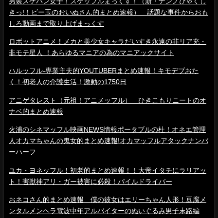
男装スケバン女子！スケッフルまっくす！（新・ナンノひゃくし
きっ!！ビー玉のおいぬさん的まとめ速報） 話題な事件からおも
しろ動画まで取り上げまっくす
ロボットアニメ！メカと美少女キャラだいすき永遠の非リア充・
非モテ星人 ！あらゆるマニアの為のマニアックサイト
ハルッフル-専業主夫的YOUTUBERまとめ速報！キモデブおた
く！初老人の介護生活！激動の1750日
アニゲタレスト（元祖！アニメッフル） ひきこもりニートのオ
ナベ的まとめ速報
火浦のシネマッフル映画NEWS情報ポータブルの杜！オネエ管理
人オカマちゃんの鬼女的まとめ速報!オカマッフルアタックナンバ
ーハーフ
ユカ・ヨネッフル！初老的まとめ速報！！大帝イタチにラリアッ
ト！害獣神アリ・ガー被害に必殺！パイルドライバー
おネコさん的まとめ速報 僕の彼女はエリーちゃん人形！豆腐メ
ンタルメンヘラ電波中年アルバイターのぬいぐるみ男子末路編