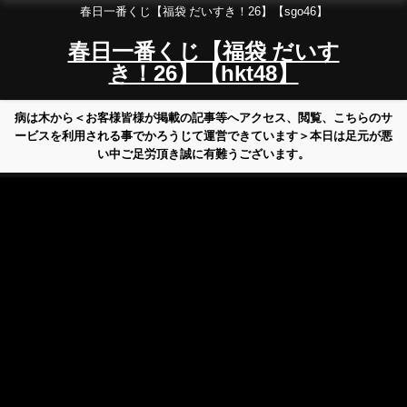
春日一番くじ【福袋 だいすき！26】【sgo46】
春日一番くじ【福袋 だいす
き！26】【hkt48】
病は木から＜お客様皆様が掲載の記事等へアクセス、閲覧、こちらのサ
ービスを利用される事でかろうじて運営できています＞本日は足元が悪
い中ご足労頂き誠に有難うございます。