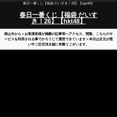
春日一番くじ【福袋 だいすき！26】【sgo46】
春日一番くじ【福袋 だいす
き！26】【hkt48】
病は木から＜お客様皆様が掲載の記事等へアクセス、閲覧、こちらのサ
ービスを利用される事でかろうじて運営できています＞本日は足元が悪
い中ご足労頂き誠に有難うございます。