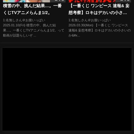
積雪の中、挑んだ結果…。一番
【一番くじ ワンピース 速報& 妄
くじTVアニメらんま1/2。
想考察】ロキはデカいの小さい
のか⁉︎ 他作とサイズ比較検証‼︎ エ
1:名無しさん＠お腹いっぱい
1:名無しさん＠お腹いっぱい
2025.01.10(Fri) 積雪の中、挑んだ結
2026.03.30(Mon) 【一番くじ ワンピース
ルバフ編 GIANT BASH!! Vol.1
果…。一番くじTVアニメらんま1/2。って
速報& 妄想考察】ロキはデカいの小さいの
ラストワン賞 ドリー 岩倉圭二
動画が話題らしいぞ ...
か&#x...