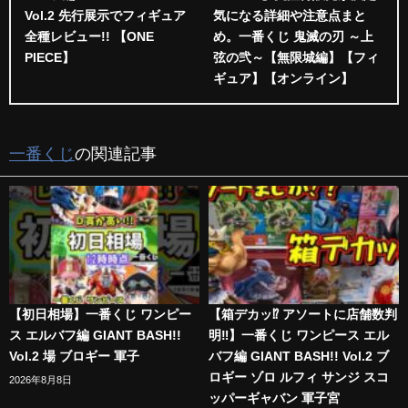
Vol.2 先行展示でフィギュア
気になる詳細や注意点まと
全種レビュー!! 【ONE
め。一番くじ 鬼滅の刃 ～上
PIECE】
弦の弐～【無限城編】【フィ
ギュア】【オンライン】
一番くじ
の関連記事
【初日相場】一番くじ ワンピー
【箱デカッ⁉︎ アソートに店舗数判
ス エルバフ編 GIANT BASH!!
明‼︎】一番くじ ワンピース エル
Vol.2 場 ブロギー 軍子
バフ編 GIANT BASH!! Vol.2 ブ
ロギー ゾロ ルフィ サンジ スコ
2026年8月8日
ッパーギャバン 軍子宮