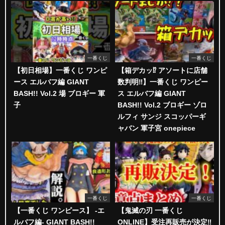
一番くじ
一番くじ
【初日相場】一番くじ ワンピ
【箱デカッ⁉︎ アソートに店舗
ース エルバフ編 GIANT
数判明‼︎】一番くじ ワンピー
BASH!! Vol.2 場 ブロギー 軍
ス エルバフ編 GIANT
子
BASH!! Vol.2 ブロギー ゾロ
ルフィ サンジ スコッパーギ
ャバン 軍子宮 onepiece
一番くじ
一番くじ
【一番くじ ワンピース】 -エ
【鬼滅の刃 一番くじ
ルバフ編- GIANT BASH!!
ONLINE】受注再販売が決定‼️