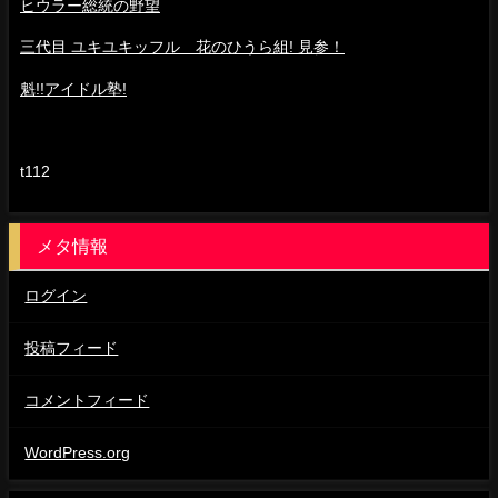
ヒウラー総統の野望
三代目 ユキユキッフル 花のひうら組! 見参！
魁!!アイドル塾!
t112
メタ情報
ログイン
投稿フィード
コメントフィード
WordPress.org