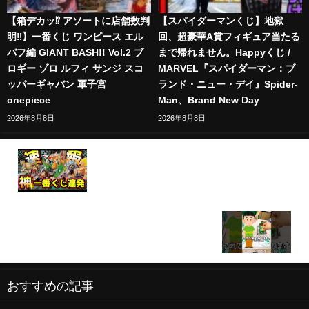
【箱デカッ⁉︎ アソートに店舗数判
【スパイダーマンくじ】地獄
明‼︎】一番くじ ワンピース エル
回、超豪華A賞フィギュア当たる
バフ編 GIANT BASH!! Vol.2 ブ
まで帰れません。Happyくじ /
ロギー ゾロ ルフィ サンジ スコ
MARVEL『スパイダーマン：ブ
ッパーギャバン 軍子宮
ランド・ニュー・デイ』Spider-
onepiece
Man、Brand New Day
2026年8月8日
2026年8月8日
【緊急速報】バンダイが本気出してきた‼︎ 神一番く
じ連発‼︎ 一番くじ ドラゴンボール DRAGON BALL
40th 其之一 僕のヒーローアカデミア -幸せの上に- ワ
ンピース 孫悟空
【一番くじ】〇〇出るまで！？勿論ラストワンでし
ょ？神残りしているドラゴンボールのくじ #一番く
じ #ドラゴンボール #リクエスト
おすすめの記事