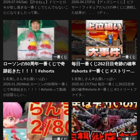
2026.07.04(Sat) 【許せねぇ】ドリーとロ
2026.04.17(Fri) 【ディズニーくじ】ピク
ーくじ、ピクサー、PIXAR）
キが欲し過ぎる一番くじでとんでもないこ
サー！フィギュアだらけの神くじに挑戦し
とになりましたって動...
た結果が、、、（ディ...
一番くじ
一番くじ
ローソンの50周年一番くじで奇
毎日一番くじ262日目奇跡の確率
跡起きた！！！！#shorts
#shorts #一番くじ #ストリート
ファイター #スト6
1:名無しさん＠お腹いっぱい
1:名無しさん＠お腹いっぱい
2026.01.28(Wed) ローソンの50周年一番く
2025.02.27(Thu) 毎日一番くじ262日目奇
じで奇跡起きた！！！！#shortsって動画
跡の確率#shorts #一番くじ #ストリートフ
が話題らしい...
ァイタ...
一番くじ
一番くじ