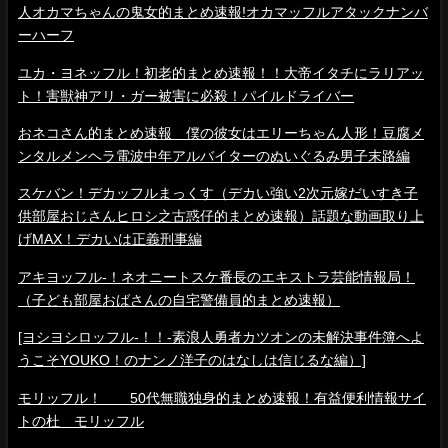
人オカマちゃんの鬼女的まとめ速報!オカマッフルアタックナンバ
ーハーフ
ユカ・ヨネッフル！初老的まとめ速報！！大帝イタチにラリアッ
ト！害獣神アリ・ガー被害に必殺！パイルドライバー
おネコさん的まとめ速報 僕の彼女はエリーちゃん人形！豆腐メ
ンタルメンヘラ電波中年アルバイターのぬいぐるみ男子末路編
スケバン！デカッフルまっくす（デカい強い2次元嫁だいすき子
供部屋おじさんヒロシ之古惑仔的まとめ速報）話題な動画取り上
げMAX！デカいは正義刑事編
アキヨッフル-！ネオニートスケ番長のエキストラ芸能情報局！
（子ども部屋おばさんの自宅警備員的まとめ速報）
[ヨシヨシロッフル-！！-素浪人勇者カツオンの未解決事件簿へよ
うこそYOUKO！のナンノ洋子のはなしは信じるな編）]
モリッフル！ 50代無職独身的まとめ速報！有益便利情報サイ
トの杜 モリッフル