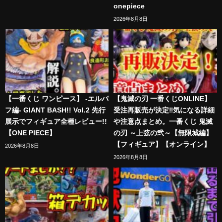
onepiece
2026年8月8日
【一番くじ ワンピース】 -エルバ
【鬼滅の刃 一番くじONLINE】
フ編- GIANT BASH!! Vol.2 先行
受注再販売が決定‼️気になる詳細
展示でフィギュア全種レビュー!!
や注意点まとめ。一番くじ 鬼滅
【ONE PIECE】
の刃 ～上弦の弐～【無限城編】
【フィギュア】【オンライン】
2026年8月8日
2026年8月8日