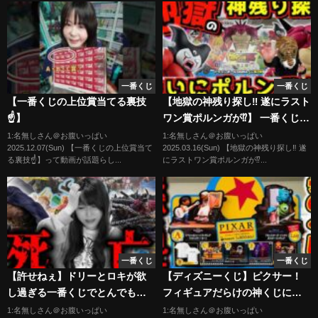
一番くじ
一番くじ
【一番くじの上位賞当てる裏技
【地獄の神残り探し‼︎ 遂にラスト
☝️】
ワン賞ポルンガが⁉︎】 一番くじ
ドラゴンボールDAIMA 第2弾 ダ
1:名無しさん＠お腹いっぱい
1:名無しさん＠お腹いっぱい
2025.12.07(Sun) 【一番くじの上位賞当て
2025.03.16(Sun) 【地獄の神残り探し‼︎ 遂
イマ 孫悟空 ベジータ ゴマー ポ
る裏技☝️】って動画が話題らし...
にラストワン賞ポルンガが⁉...
ルンガ狩り#2
一番くじ
一番くじ
【許せねぇ】ドリーとロキが欲
【ディズニーくじ】ピクサー！
し過ぎる一番くじでとんでもな
フィギュアだらけの神くじに挑
いことになりました
戦した結果が、、、（ディズニ
1:名無しさん＠お腹いっぱい
1:名無しさん＠お腹いっぱい