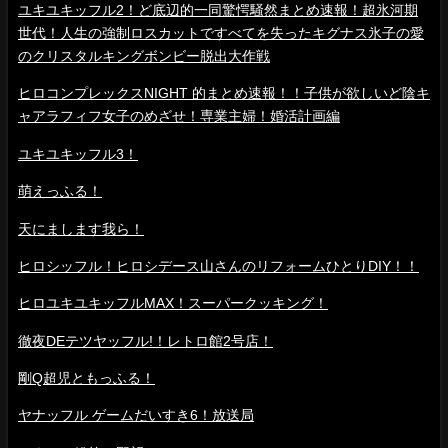
ユキユキッフル2！ど底辺的一同驚愕騒然まとめ速報！超氷河期
世代！人生の強制ロスカットですべてを失ったキグナス氷子の愛
のクリスタルキングボンビー脱出大作戦
ヒロコンプレックスNIGHT 的まとめ速報！！子供が欲しいど陰キ
ャアラフィフ女子のめざせ！専業主婦！婚活計画編
ユキユキッフル3！
萌えっふる！
天にまします我ら！
ヒロシッフル！ヒロシデース山さんのリフォームひとりDIY！！
ヒロユキユキッフルMAX！スーパークッキング！
徹夜DEテツヤッフル!！レトロ館2号店！
剛Q超児ともっふる！
ヤナッフル ゲームだいすき6！放送局