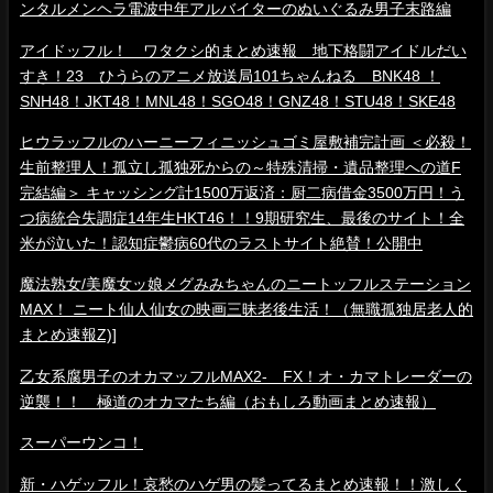
ンタルメンヘラ電波中年アルバイターのぬいぐるみ男子末路編
アイドッフル！ ワタクシ的まとめ速報 地下格闘アイドルだい
すき！23 ひうらのアニメ放送局101ちゃんねる BNK48 ！
SNH48！JKT48！MNL48！SGO48！GNZ48！STU48！SKE48
ヒウラッフルのハーニーフィニッシュゴミ屋敷補完計画 ＜必殺！
生前整理人！孤立し孤独死からの～特殊清掃・遺品整理への道F
完結編＞ キャッシング計1500万返済：厨二病借金3500万円！う
つ病統合失調症14年生HKT46！！9期研究生、最後のサイト！全
米が泣いた！認知症鬱病60代のラストサイト絶賛！公開中
魔法熟女/美魔女ッ娘メグみみちゃんのニートッフルステーション
MAX！ ニート仙人仙女の映画三昧老後生活！（無職孤独居老人的
まとめ速報Z)]
乙女系腐男子のオカマッフルMAX2- FX！オ・カマトレーダーの
逆襲！！ 極道のオカマたち編（おもしろ動画まとめ速報）
スーパーウンコ！
新・ハゲッフル！哀愁のハゲ男の髪ってるまとめ速報！！激しく