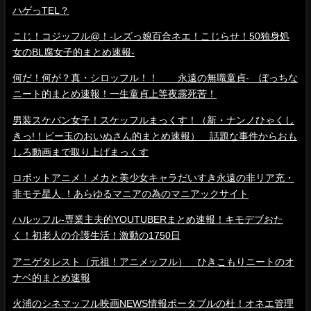
ハゲっTEL？
こじ！コジッフル@！-レズっ娘百合ネエ！こじらせ！50独身処
女のBL腐女子的まとめ速報-
何だ！何が？真・シロッフル！！ 永遠の無職童貞- ぼっちな
ニート的まとめ速報！一生童貞上等夜露死苦！
男装スケバン女子！スケッフルまっくす！（新・ナンノひゃくし
きっ!！ビー玉のおいぬさん的まとめ速報） 話題な事件からおも
しろ動画まで取り上げまっくす
ロボットアニメ！メカと美少女キャラだいすき永遠の非リア充・
非モテ星人 ！あらゆるマニアの為のマニアックサイト
ハルッフル-専業主夫的YOUTUBERまとめ速報！キモデブおた
く！初老人の介護生活！激動の1750日
アニゲタレスト（元祖！アニメッフル） ひきこもりニートのオ
ナベ的まとめ速報
火浦のシネマッフル映画NEWS情報ポータブルの杜！オネエ管理