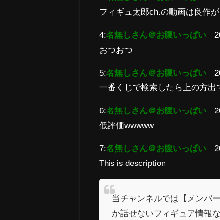
フィギュ太郎ch.の動画は良作
4:
名無しさん＠お腹いっぱい
2
おつおつ
5:
名無しさん＠お腹いっぱい
2
一番くじで検索したら上の方出
6:
名無しさん＠お腹いっぱい
2
低評価wwwww
7:
名無しさん＠お腹いっぱい
2
This is description
当チャンネルでは【メンバ
か話せないフィギュア情報