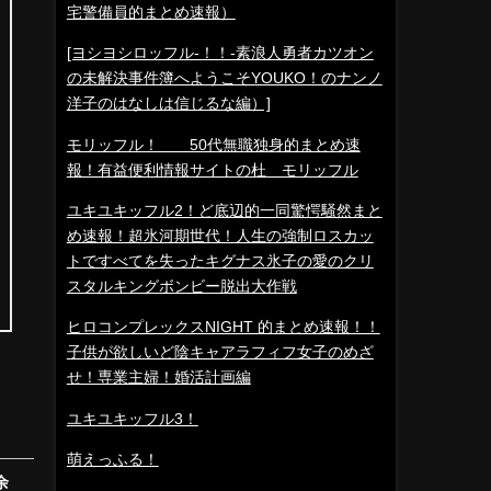
宅警備員的まとめ速報）
[ヨシヨシロッフル-！！-素浪人勇者カツオン
の未解決事件簿へようこそYOUKO！のナンノ
洋子のはなしは信じるな編）]
モリッフル！ 50代無職独身的まとめ速
報！有益便利情報サイトの杜 モリッフル
ユキユキッフル2！ど底辺的一同驚愕騒然まと
め速報！超氷河期世代！人生の強制ロスカッ
トですべてを失ったキグナス氷子の愛のクリ
スタルキングボンビー脱出大作戦
ヒロコンプレックスNIGHT 的まとめ速報！！
子供が欲しいど陰キャアラフィフ女子のめざ
せ！専業主婦！婚活計画編
ユキユキッフル3！
萌えっふる！
余