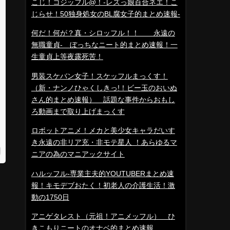
こじ！コジッフル@！-レズっ娘百合ネエ！こ
じらせ！50独身処女のBL腐女子的まとめ速報-
何だ！何が？真・シロッフル！！ 永遠の
無職童貞- ぼっちなニート的まとめ速報！一
生童貞上等夜露死苦！
男装スケバン女子！スケッフルまっくす！
（新・ナンノひゃくしきっ!！ビー玉のおいぬ
さん的まとめ速報） 話題な事件からおもし
ろ動画まで取り上げまっくす
ロボットアニメ！メカと美少女キャラだいす
き永遠の非リア充・非モテ星人 ！あらゆるマ
ニアの為のマニアックサイト
ハルッフル-専業主夫的YOUTUBERまとめ速
報！キモデブおたく！初老人の介護生活！激
動の1750日
アニゲタレスト（元祖！アニメッフル） ひ
きこもりニートのオナベ的まとめ速報