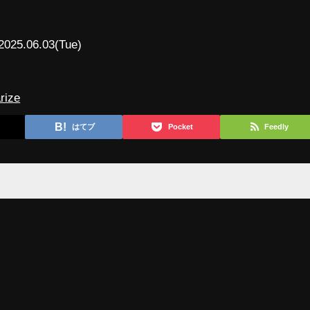
2025.06.03(Tue)
rize
はてブ
Pocket
Feedly