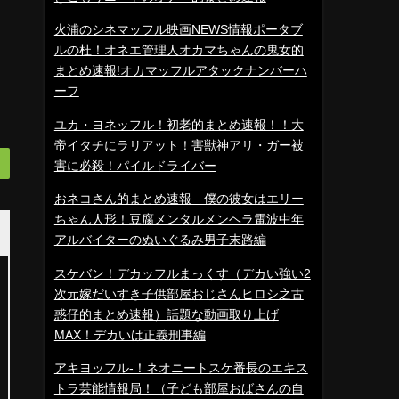
火浦のシネマッフル映画NEWS情報ポータブ
ルの杜！オネエ管理人オカマちゃんの鬼女的
まとめ速報!オカマッフルアタックナンバーハ
ーフ
ユカ・ヨネッフル！初老的まとめ速報！！大
帝イタチにラリアット！害獣神アリ・ガー被
害に必殺！パイルドライバー
おネコさん的まとめ速報 僕の彼女はエリー
ちゃん人形！豆腐メンタルメンヘラ電波中年
アルバイターのぬいぐるみ男子末路編
スケバン！デカッフルまっくす（デカい強い2
次元嫁だいすき子供部屋おじさんヒロシ之古
惑仔的まとめ速報）話題な動画取り上げ
MAX！デカいは正義刑事編
アキヨッフル-！ネオニートスケ番長のエキス
トラ芸能情報局！（子ども部屋おばさんの自