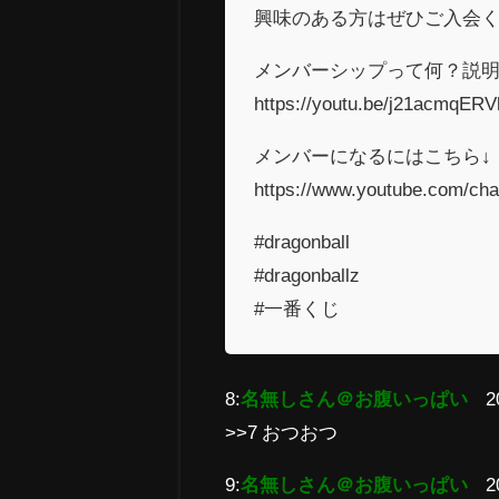
興味のある方はぜひご入会
メンバーシップって何？説明
https://youtu.be/j21acmqE
メンバーになるにはこちら↓
https://www.youtube.com/c
#dragonball
#dragonballz
#一番くじ
8:
名無しさん＠お腹いっぱい
2
>>7 おつおつ
9:
名無しさん＠お腹いっぱい
2