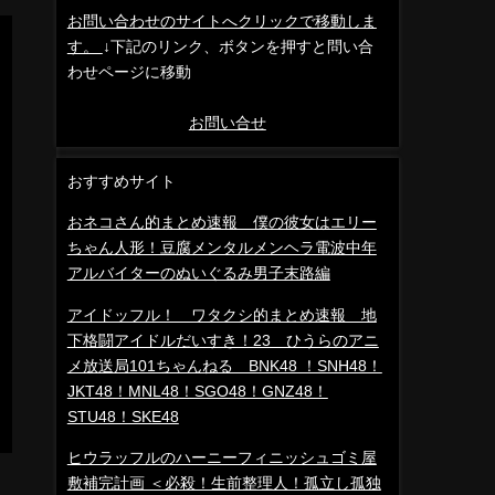
お問い合わせのサイトへクリックで移動しま
す。
↓下記のリンク、ボタンを押すと問い合
わせページに移動
お問い合せ
おすすめサイト
おネコさん的まとめ速報 僕の彼女はエリー
ちゃん人形！豆腐メンタルメンヘラ電波中年
アルバイターのぬいぐるみ男子末路編
アイドッフル！ ワタクシ的まとめ速報 地
下格闘アイドルだいすき！23 ひうらのアニ
メ放送局101ちゃんねる BNK48 ！SNH48！
JKT48！MNL48！SGO48！GNZ48！
STU48！SKE48
ヒウラッフルのハーニーフィニッシュゴミ屋
敷補完計画 ＜必殺！生前整理人！孤立し孤独