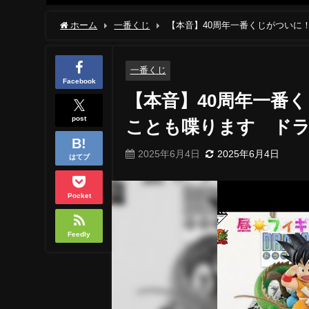
ホーム
一番くじ
【本音】40周年一番くじがついに
ア
一番くじ
Facebook
【本音】40周年一番
post
ことも喋ります ド
2025年6月4日
2025年6月4日
はてブ
Pocket
Feedly