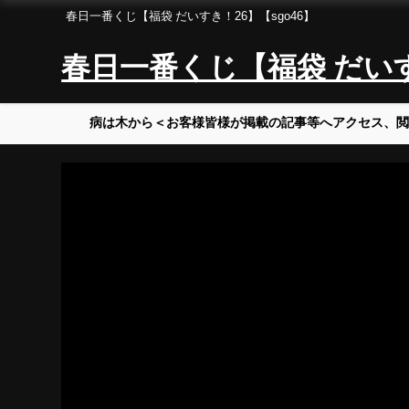
春日一番くじ【福袋 だいすき！26】【sgo46】
春日一番くじ【福袋 だいすき
病は木から＜お客様皆様が掲載の記事等へアクセス、閲