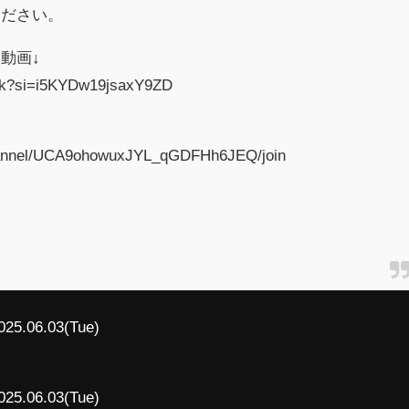
ください。
動画↓
RVk?si=i5KYDw19jsaxY9ZD
hannel/UCA9ohowuxJYL_qGDFHh6JEQ/join
025.06.03(Tue)
025.06.03(Tue)