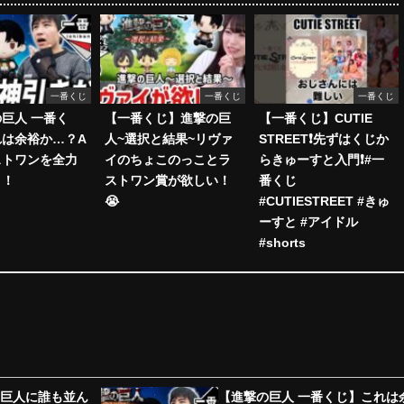
一番くじ
一番くじ
一番くじ
巨人 一番く
【一番くじ】進撃の巨
【一番くじ】CUTIE
れは余裕か…？A
人~選択と結果~リヴァ
STREET❗️先ずはくじか
ストワンを全力
イのちょこのっことラ
らきゅーすと入門❗️#一
！！
ストワン賞が欲しい！
番くじ
😭
#CUTIESTREET #きゅ
ーすと #アイドル
#shorts
の巨人に誰も並ん
【進撃の巨人 一番くじ】これは