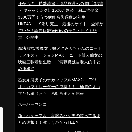
死からの～特殊清掃・遺品整理への道F完結編
＞ キャッシング計1500万返済：厨二病借金
3500万円！うつ病統合失調症14年生
HKT46！！9期研究生、最後のサイト！全米が
泣いた！認知症鬱病60代のラストサイト絶
賛！公開中
魔法熟女/美魔女ッ娘メグみみちゃんのニート
ッフルステーションMAX！ ニート仙人仙女の
映画三昧老後生活！（無職孤独居老人的まと
め速報Z)]
乙女系腐男子のオカマッフルMAX2- FX！
オ・カマトレーダーの逆襲！！ 極道のオカ
マたち編（おもしろ動画まとめ速報）
スーパーウンコ！
新・ハゲッフル！哀愁のハゲ男の髪ってるま
とめ速報！！激しくハゲっTEL？