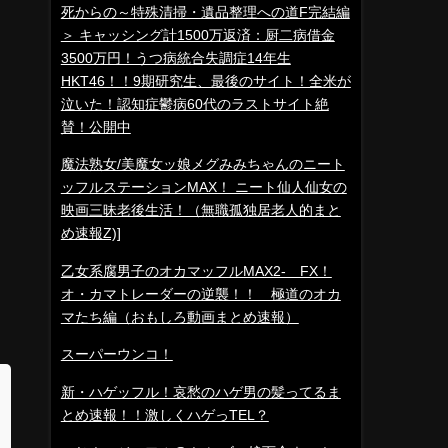
死からの～特殊清掃・遺品整理への道F完結編
＞ キャッシング計1500万返済：厨二病借金
3500万円！うつ病統合失調症14年生
HKT46！！9期研究生、最後のサイト！全米が
泣いた！認知症鬱病60代のラストサイト絶
賛！公開中
魔法熟女/美魔女ッ娘メグみみちゃんのニート
ッフルステーションMAX！ ニート仙人仙女の
映画三昧老後生活！（無職孤独居老人的まと
め速報Z)]
乙女系腐男子のオカマッフルMAX2- FX！
オ・カマトレーダーの逆襲！！ 極道のオカ
マたち編（おもしろ動画まとめ速報）
スーパーウンコ！
新・ハゲッフル！哀愁のハゲ男の髪ってるま
とめ速報！！激しくハゲっTEL？