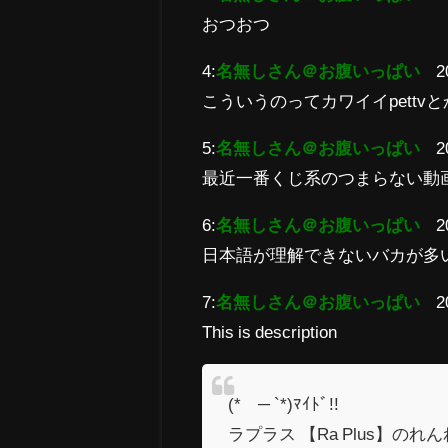
おつおつ
4:
名無しさん＠お腹いっぱい
2
こういうのってカワイイpett
5:
名無しさん＠お腹いっぱい
2
最近一番くじ系のつまらない動
6:
名無しさん＠お腹いっぱい
2
日本語が理解できないバカが多
7:
名無しさん＠お腹いっぱい
2
This is description
(*´─ `*)ﾏｲﾄﾞ!!
ラプラス 【Ra Plus】のれんれん