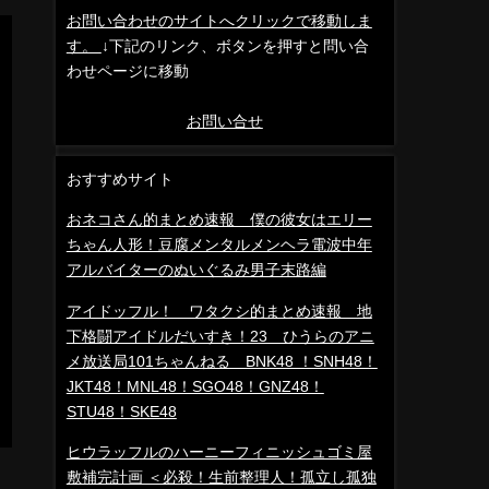
お問い合わせのサイトへクリックで移動しま
す。
↓下記のリンク、ボタンを押すと問い合
わせページに移動
お問い合せ
おすすめサイト
おネコさん的まとめ速報 僕の彼女はエリー
ちゃん人形！豆腐メンタルメンヘラ電波中年
アルバイターのぬいぐるみ男子末路編
アイドッフル！ ワタクシ的まとめ速報 地
下格闘アイドルだいすき！23 ひうらのアニ
メ放送局101ちゃんねる BNK48 ！SNH48！
JKT48！MNL48！SGO48！GNZ48！
STU48！SKE48
ヒウラッフルのハーニーフィニッシュゴミ屋
敷補完計画 ＜必殺！生前整理人！孤立し孤独