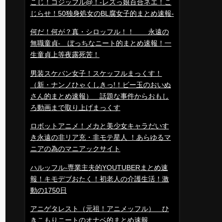
こじ！コジッフル@！-レズっ娘百合ネエ！こ
じらせ！50独身処女のBL腐女子的まとめ速報-
何だ！何が？真・シロッフル！！ 永遠の
無職童貞- ぼっちなニート的まとめ速報！一
生童貞上等夜露死苦！
男装スケバン女子！スケッフルまっくす！
（新・ナンノひゃくしきっ!！ビー玉のおいぬ
さん的まとめ速報） 話題な事件からおもし
ろ動画まで取り上げまっくす
ロボットアニメ！メカと美少女キャラだいす
き永遠の非リア充・非モテ星人 ！あらゆるマ
ニアの為のマニアックサイト
ハルッフル-専業主夫的YOUTUBERまとめ速
報！キモデブおたく！初老人の介護生活！激
動の1750日
アニゲタレスト（元祖！アニメッフル） ひ
きこもりニートのオナベ的まとめ速報