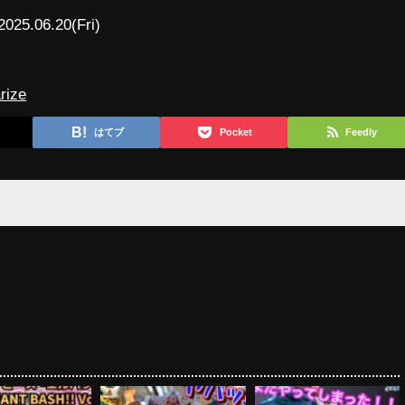
2025.06.20(Fri)
rize
はてブ
Pocket
Feedly