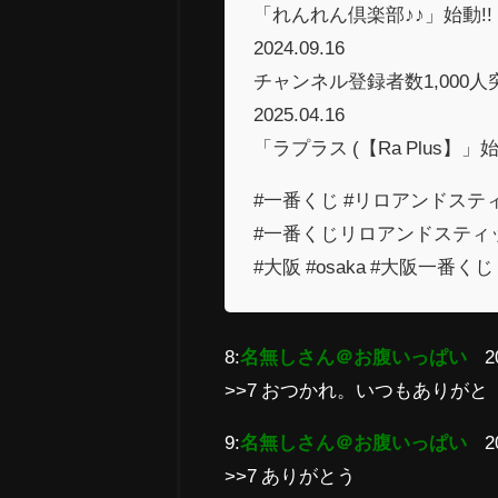
「れんれん倶楽部♪♪」始動!!
2024.09.16
チャンネル登録者数1,000人突
2025.04.16
「ラプラス (【Ra Plus】」始
#一番くじ #リロアンドステ
#一番くじリロアンドスティ
#大阪 #osaka #大阪一番く
8:
名無しさん＠お腹いっぱい
2
>>7 おつかれ。いつもありがと
9:
名無しさん＠お腹いっぱい
2
>>7 ありがとう