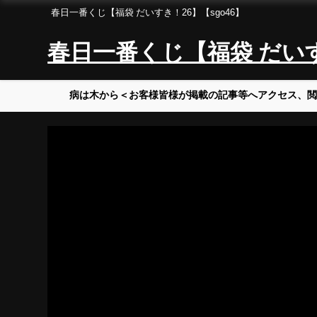
春日一番くじ【福袋 だいすき！26】【sgo46】
春日一番くじ【福袋 だいすき
病は木から＜お客様皆様が掲載の記事等へアクセス、閲