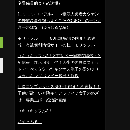
宅警備員的まとめ速報）
[ヨシヨシロッフル-！！-素浪人勇者カツオン
の未解決事件簿へようこそYOUKO！のナンノ
洋子のはなしは信じるな編）]
モリッフル！ 50代無職独身的まとめ速
報！有益便利情報サイトの杜 モリッフル
ユキユキッフル2！ど底辺的一同驚愕騒然まと
め速報！超氷河期世代！人生の強制ロスカッ
トですべてを失ったキグナス氷子の愛のクリ
スタルキングボンビー脱出大作戦
ヒロコンプレックスNIGHT 的まとめ速報！！
子供が欲しいど陰キャアラフィフ女子のめざ
せ！専業主婦！婚活計画編
ユキユキッフル3！
萌えっふる！