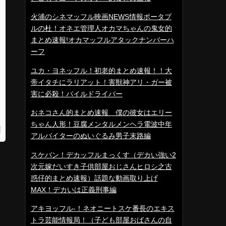
火浦のシネマッフル映画NEWS情報ポータブ
ルの杜！オネエ管理人オカマちゃんの鬼女的
まとめ速報!オカマッフルアタックナンバーハ
ーフ
ユカ・ヨネッフル！初老的まとめ速報！！大
帝イタチにラリアット！害獣神アリ・ガー被
害に必殺！パイルドライバー
おネコさん的まとめ速報 僕の彼女はエリー
ちゃん人形！豆腐メンタルメンヘラ電波中年
アルバイターのぬいぐるみ男子末路編
スケバン！デカッフルまっくす（デカい強い2
次元嫁だいすき子供部屋おじさんヒロシ之古
惑仔的まとめ速報）話題な動画取り上げ
MAX！デカいは正義刑事編
アキヨッフル-！ネオニートスケ番長のエキス
トラ芸能情報局！（子ども部屋おばさんの自