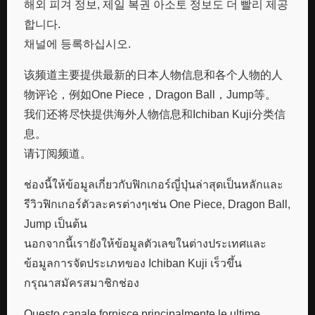
해외 피겨 정보, 제일 복권 아소토 정보도 더 빨리 제공
합니다.
채널에 등록하십시오.
该频道主要提供最新的日本人物信息和各个人物的人
物评论，例如One Piece，Dragon Ball，Jump等。
我们还将尽快提供海外人物信息和Ichiban Kuji分类信
息。
请订阅频道。
ช่องนี้ให้ข้อมูลเกี่ยวกับฟิกเกอร์ญี่ปุ่นล่าสุดเป็นหลักและ
รีวิวฟิกเกอร์ตัวละครต่างๆเช่น One Piece, Dragon Ball,
Jump เป็นต้น
นอกจากนี้เรายังให้ข้อมูลตัวเลขในต่างประเทศและ
ข้อมูลการจัดประเภทของ Ichiban Kuji เร็วขึ้น
กรุณาสมัครสมาชิกช่อง
Questo canale fornisce principalmente le ultime