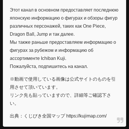
Этот канал в основном предоставляет последнюю
японскую информацию о фигурах и обзоры фигур
различных персонажей, таких как One Piece,
Dragon Ball, Jump и так далее.
Мы также раньше предоставляем информацию о
фигурах за рубежом и информацию об
ассортименте Ichiban Kuji.
Пожалуйста, подпишитесь на канал.
※動画で使用している画像は公式サイトのものを引
用させて頂いています。
リンク先も貼っていますので、詳細等ご確認下さ
い。
出典：くじびき全国マップ https://kujimap.com/