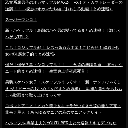
乙女系腐男子のオカマッフルMAX2- FX！オ・カマトレーダーの
逆襲！！ 極道のオカマたち編（おもしろ動画まとめ速報）
スーパーウンコ！
新・ハゲッフル！哀愁のハゲ男の髪ってるまとめ速報！！激しく
ハゲっTEL？
こじ！コジッフル@！-レズっ娘百合ネエ！こじらせ！50独身処
女のBL腐女子的まとめ速報-
何だ！何が？真・シロッフル！！ 永遠の無職童貞- ぼっちな
ニート的まとめ速報！一生童貞上等夜露死苦！
男装スケバン女子！スケッフルまっくす！（新・ナンノひゃくし
きっ!！ビー玉のおいぬさん的まとめ速報） 話題な事件からおも
しろ動画まで取り上げまっくす
ロボットアニメ！メカと美少女キャラだいすき永遠の非リア充・
非モテ星人 ！あらゆるマニアの為のマニアックサイト
ハルッフル-専業主夫的YOUTUBERまとめ速報！キモデブおた