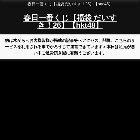
春日一番くじ【福袋 だいすき！26】【sgo46】
春日一番くじ【福袋 だいす
き！26】【hkt48】
病は木から＜お客様皆様が掲載の記事等へアクセス、閲覧、こちらのサ
ービスを利用される事でかろうじて運営できています＞本日は足元が悪
い中ご足労頂き誠に有難うございます。