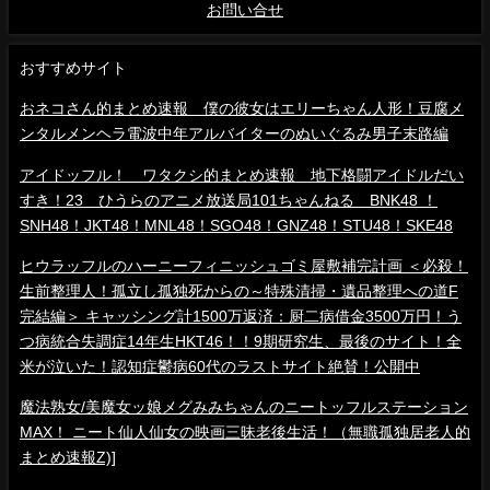
お問い合せ
おすすめサイト
おネコさん的まとめ速報 僕の彼女はエリーちゃん人形！豆腐メ
ンタルメンヘラ電波中年アルバイターのぬいぐるみ男子末路編
アイドッフル！ ワタクシ的まとめ速報 地下格闘アイドルだい
すき！23 ひうらのアニメ放送局101ちゃんねる BNK48 ！
SNH48！JKT48！MNL48！SGO48！GNZ48！STU48！SKE48
ヒウラッフルのハーニーフィニッシュゴミ屋敷補完計画 ＜必殺！
生前整理人！孤立し孤独死からの～特殊清掃・遺品整理への道F
完結編＞ キャッシング計1500万返済：厨二病借金3500万円！う
つ病統合失調症14年生HKT46！！9期研究生、最後のサイト！全
米が泣いた！認知症鬱病60代のラストサイト絶賛！公開中
魔法熟女/美魔女ッ娘メグみみちゃんのニートッフルステーション
MAX！ ニート仙人仙女の映画三昧老後生活！（無職孤独居老人的
まとめ速報Z)]