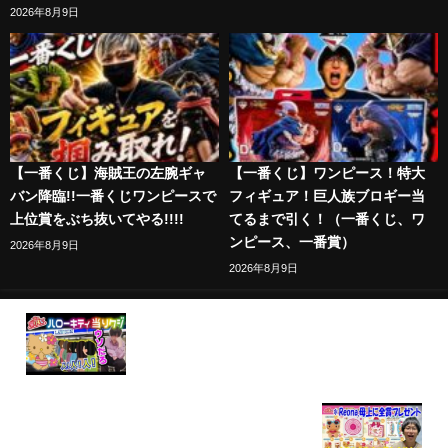
2026年8月9日
【一番くじ】海賊王の左腕ギャ
【一番くじ】ワンピース！特大
バン降臨!!一番くじワンピースで
フィギュア！巨人族ブロギー当
上位賞をぶち抜いてやる!!!!
てるまで引く！（一番くじ、ワ
ンピース、一番賞）
2026年8月9日
2026年8月9日
【まさかの行列】ハローキティのくじを引きに行っ
たらすごい状況に出会した...【ハローキティ 当りく
じ】SANRIO、キャラクター大賞
【サンリオくじ】完売続出！まさかの展開
に・・・!? ハローキティ当りくじで70本中2本しか