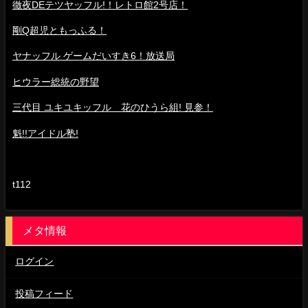
徹夜DEテツヤッフル!！レトロ館2号店！
剛Q超児ともっふる！
ヤナッフル ゲームだいすき6！放送局
ヒウラー総統の野望
三代目 ユキユキッフル 花のひうら組! 見参！
魁!!アイドル塾!
t112
メタ情報
ログイン
投稿フィード