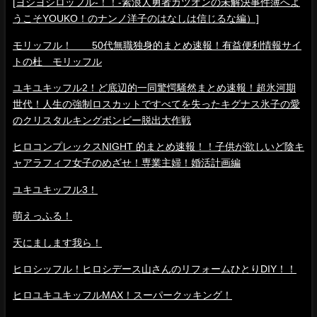
[ヨシヨシロッフル-！！-素浪人勇者カツオンの未解決事件簿へよ
うこそYOUKO！のナンノ洋子のはなしは信じるな編）]
モリッフル！ 50代無職独身的まとめ速報！有益便利情報サイ
トの杜 モリッフル
ユキユキッフル2！ど底辺的一同驚愕騒然まとめ速報！超氷河期
世代！人生の強制ロスカットですべてを失ったキグナス氷子の愛
のクリスタルキングボンビー脱出大作戦
ヒロコンプレックスNIGHT 的まとめ速報！！子供が欲しいど陰キ
ャアラフィフ女子のめざせ！専業主婦！婚活計画編
ユキユキッフル3！
萌えっふる！
天にまします我ら！
ヒロシッフル！ヒロシデース山さんのリフォームひとりDIY！！
ヒロユキユキッフルMAX！スーパークッキング！