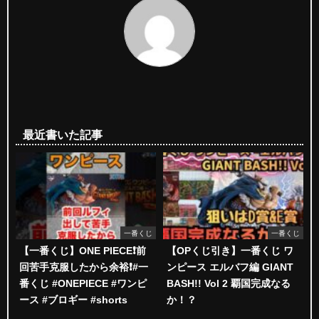
最近書いた記事
一番くじ
一番くじ
【一番くじ】ONE PIECE❗️前
【OPくじ引き】一番くじ ワ
回苦手克服したから余裕❗️#一
ンピース エルバフ編 GIANT
番くじ #ONEPIECE #ワンピ
BASH!! Vol 2 覇国完成なる
ース #ブロギー #shorts
か！？