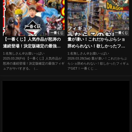
一番くじ
一番くじ
【一番くじ】人気作品が怒涛の
量が凄い！これだからぶらショ
連続登場！決定版確定の最強フ
辞められない！欲しかったフィ
ィギュアがヤバすぎる。（一番
ギュアGET！一番くじ ドラゴン
1:名無しさん＠お腹いっぱい
1:名無しさん＠お腹いっぱい
2025.03.28(Fri) 【一番くじ】人気作品が
2026.03.28(Sat) 量が凄い！これだからぶ
くじ、ドラゴンボール、一番
ボール フィギュア
怒涛の連続登場！決定版確定の最強フィギ
らショ辞められない！欲しかったフィギュ
賞、ワンピース）
ュアがヤバすぎる。（...
アGET！一番くじ ...