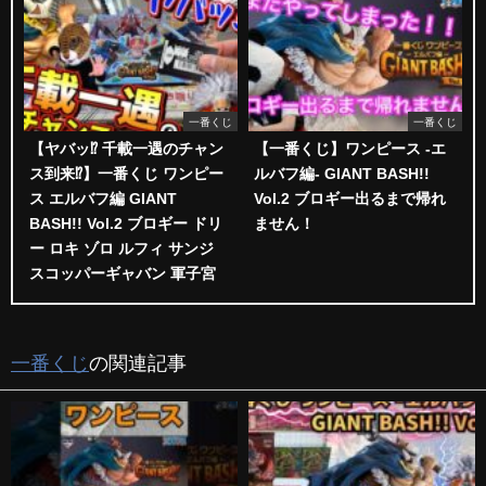
一番くじ
一番くじ
【ヤバッ⁉︎ 千載一遇のチャン
【一番くじ】ワンピース -エ
ス到来⁉︎】一番くじ ワンピー
ルバフ編- GIANT BASH!!
ス エルバフ編 GIANT
Vol.2 ブロギー出るまで帰れ
BASH!! Vol.2 ブロギー ドリ
ません！
ー ロキ ゾロ ルフィ サンジ
スコッパーギャバン 軍子宮
一番くじ
の関連記事