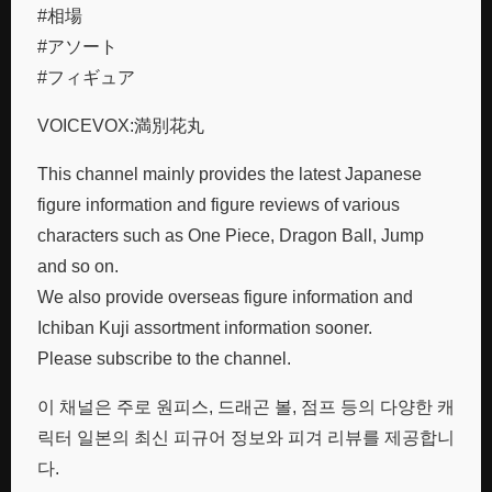
#相場
#アソート
#フィギュア
VOICEVOX:満別花丸
This channel mainly provides the latest Japanese
figure information and figure reviews of various
characters such as One Piece, Dragon Ball, Jump
and so on.
We also provide overseas figure information and
Ichiban Kuji assortment information sooner.
Please subscribe to the channel.
이 채널은 주로 원피스, 드래곤 볼, 점프 등의 다양한 캐
릭터 일본의 최신 피규어 정보와 피겨 리뷰를 제공합니
다.