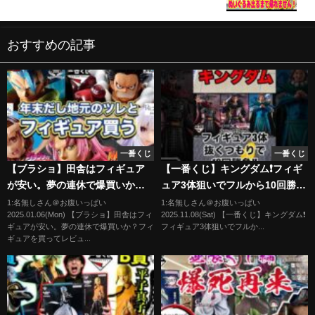
ないぬいぐるみが出るまで引き続ける!!【Sanrio/一
番くじ】
おすすめの記事
一番くじ
一番くじ
【ブラショ】田舎はフィギュア
【一番くじ】キングダム❗️フィギ
が安い。夢の連休で爆買いか？
ュア3体狙いでフルから10回勝負
フィギュアを買ってレビューす
❗️#一番くじ #キングダム #三国志
1:名無しさん＠お腹いっぱい
1:名無しさん＠お腹いっぱい
2025.01.06(Mon) 【ブラショ】田舎はフィ
2025.11.08(Sat) 【一番くじ】キングダム❗️
る動画。ドラゴンボール ワンピ
#大沢たかお #shorts
ギュアが安い。夢の連休で爆買いか？フィ
フィギュア3体狙いでフルか...
ース ナルト ジョジョ リゼロ ラ
ギュアを買ってレビュ...
イザ フリーレン ウマ娘 一番くじ
NARUTO