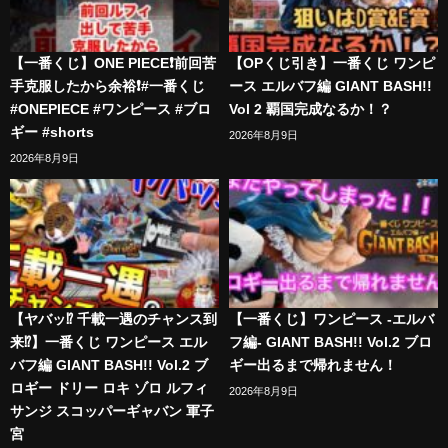
【一番くじ】ONE PIECE❗️前回苦
【OPくじ引き】一番くじ ワンピ
手克服したから余裕❗️#一番くじ
ース エルバフ編 GIANT BASH!!
#ONEPIECE #ワンピース #ブロ
Vol 2 覇国完成なるか！？
ギー #shorts
2026年8月9日
2026年8月9日
【ヤバッ⁉︎ 千載一遇のチャンス到
【一番くじ】ワンピース -エルバ
来⁉︎】一番くじ ワンピース エル
フ編- GIANT BASH!! Vol.2 ブロ
バフ編 GIANT BASH!! Vol.2 ブ
ギー出るまで帰れません！
ロギー ドリー ロキ ゾロ ルフィ
2026年8月9日
サンジ スコッパーギャバン 軍子
宮