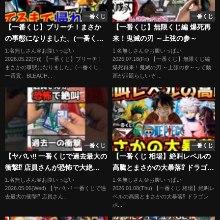
一番くじ
一番くじ
【一番くじ】ブリーチ！まさか
【一番くじ】無限くじ編 爆死再
の事態になりました。(一番く
来！鬼滅の刃 ～上弦の参～
じ、一番賞、BLEACH）
1:名無しさん＠お腹いっぱい
1:名無しさん＠お腹いっぱい
2026.05.22(Fri) 【一番くじ】ブリーチ！
2025.07.18(Fri) 【一番くじ】無限くじ編
まさかの事態になりました。(一番くじ、
爆死再来！鬼滅の刃 ～上弦の参～って動
一番賞、BLEACH...
画が話題らしいぞ ...
一番くじ
一番くじ
【ヤバい‼︎ 一番くじで過去最大の
【一番くじ 相場】絶叫レベルの
衝撃⁉︎ 店員さんが恐怖で大絶
高騰とまさかの大暴落⁉︎ ドラゴン
叫⁉︎】 #僕のヒーローアカデミア
ボール ワンピース ヒロアカ 進撃
1:名無しさん＠お腹いっぱい
1:名無しさん＠お腹いっぱい
2026.05.06(Wed) 【ヤバい‼︎ 一番くじで過
2026.01.08(Thu) 【一番くじ 相場】絶叫レ
#ヒロアカ #一番くじ #フィギュ
の巨人 ハンター×ハンター ルフ
去最大の衝撃⁉︎ 店員さん...
ベルの高騰とまさかの大暴落⁉︎ ドラゴン
ア #shrots 紡ぐ力 爆豪勝己 緑谷
ィ 孫悟空 デク キルア
ボ...
出久 エンデヴァー