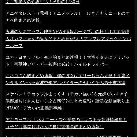
く！初老人の介護生活！激動の1750日
アニゲタレスト（元祖！アニメッフル） ひきこもりニートのオ
ナベ的まとめ速報
火浦のシネマッフル映画NEWS情報ポータブルの杜！オネエ管理
人オカマちゃんの鬼女的まとめ速報!オカマッフルアタックナンバ
ーハーフ
ユカ・ヨネッフル！初老的まとめ速報！！大帝イタチにラリアッ
ト！害獣神アリ・ガー被害に必殺！パイルドライバー
おネコさん的まとめ速報 僕の彼女はエリーちゃん人形！豆腐メ
ンタルメンヘラ電波中年アルバイターのぬいぐるみ男子末路編
スケバン！デカッフルまっくす（デカい強い2次元嫁だいすき子
供部屋おじさんヒロシ之古惑仔的まとめ速報）話題な動画取り上
げMAX！デカいは正義刑事編
アキヨッフル-！ネオニートスケ番長のエキストラ芸能情報局！
（子ども部屋おばさんの自宅警備員的まとめ速報）