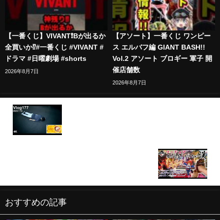
【一番くじ】VIVANT❗️Bが出るか
【アソート】一番くじ ワンピー
全買いか⁉️#一番くじ #VIVANT #
ス エルバフ編 GIANT BASH!!
ドラマ #日曜劇場 #shorts
Vol.2 アソート ブロギー 軍子 開
催店舗数
2026年8月7日
2026年8月7日
【パンどろぼう一番くじ】これが一番くじだ。
【一番くじ】フィギュア当たる気しかしない漢一番
くじ エヴァンゲリオン ～ヤマト作戦！～
おすすめの記事