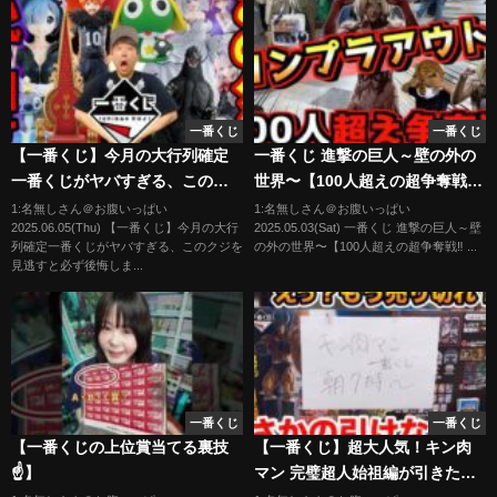
一番くじ
一番くじ
【一番くじ】今月の大行列確定
一番くじ 進撃の巨人～壁の外の
一番くじがヤバすぎる、このク
世界〜【100人超えの超争奪戦‼︎
ジを見逃すと必ず後悔します。
これってコンプラ絶対アウトじ
1:名無しさん＠お腹いっぱい
1:名無しさん＠お腹いっぱい
2025.06.05(Thu) 【一番くじ】今月の大行
2025.05.03(Sat) 一番くじ 進撃の巨人～壁
（リゼロ、ケロロ、ゴジラ）
ゃね⁇】A賞 女型の巨人 エレン
列確定一番くじがヤバすぎる、このクジを
の外の世界〜【100人超えの超争奪戦‼︎ ...
アニ ラストワン賞 オンライン
見逃すと必ず後悔しま...
一番くじ
一番くじ
【一番くじの上位賞当てる裏技
【一番くじ】超大人気！キン肉
☝️】
マン 完璧超人始祖編が引きたく