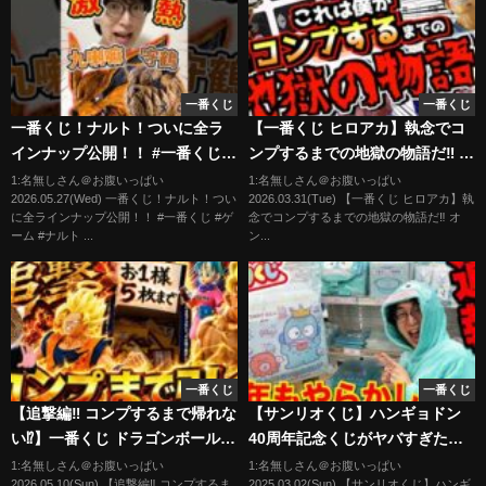
一番くじ
一番くじ
一番くじ！ナルト！ついに全ラ
【一番くじ ヒロアカ】執念でコ
インナップ公開！！ #一番くじ #
ンプするまでの地獄の物語だ‼︎ オ
ゲーム #ナルト #naruto #くじ
ンラインは本気でヤバすぎた⁉︎ 僕
1:名無しさん＠お腹いっぱい
1:名無しさん＠お腹いっぱい
2026.05.27(Wed) 一番くじ！ナルト！つい
2026.03.31(Tue) 【一番くじ ヒロアカ】執
のヒーローアカデミア 紡がれる
に全ラインナップ公開！！ #一番くじ #ゲ
念でコンプするまでの地獄の物語だ‼︎ オ
想い 再販売 頑張れデク
ーム #ナルト ...
ン...
一番くじ
一番くじ
【追撃編‼︎ コンプするまで帰れな
【サンリオくじ】ハンギョドン
い⁉︎】一番くじ ドラゴンボール
40周年記念くじがヤバすぎた。
THE CHRONICLE OF GOKU 孫
推しが愛しすぎて完全に壊れた
1:名無しさん＠お腹いっぱい
1:名無しさん＠お腹いっぱい
2026.05.10(Sun) 【追撃編‼︎ コンプするま
2025.03.02(Sun) 【サンリオくじ】ハンギ