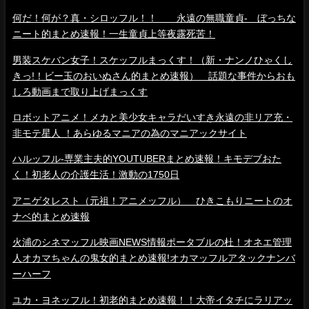
何だ！何が？真・シロッフル！！ 永遠の無職童貞- ぼっちな
ニート的まとめ速報！一生童貞上等夜露死苦！
男装スケバン女子！スケッフルまっくす！（新・ナンノひゃくし
きっ!！ビー玉のおいぬさん的まとめ速報） 話題な事件からおも
しろ動画まで取り上げまっくす
ロボットアニメ！メカと美少女キャラだいすき永遠の非リア充・
非モテ星人 ！あらゆるマニアの為のマニアックサイト
ハルッフル-専業主夫的YOUTUBERまとめ速報！キモデブおた
く！初老人の介護生活！激動の1750日
アニゲタレスト（元祖！アニメッフル） ひきこもりニートのオ
ナベ的まとめ速報
火浦のシネマッフル映画NEWS情報ポータブルの杜！オネエ管理
人オカマちゃんの鬼女的まとめ速報!オカマッフルアタックナンバ
ーハーフ
ユカ・ヨネッフル！初老的まとめ速報！！大帝イタチにラリアッ