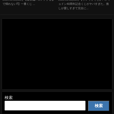
悟空 ブルマ ベジータ 大猿悟空
男｜サンリオ
で帰れない⁉︎】一番くじ ...
ョドン40周年記念くじがヤバすぎた。推
ラストワン賞
しが愛しすぎて完全に...
検索
検索