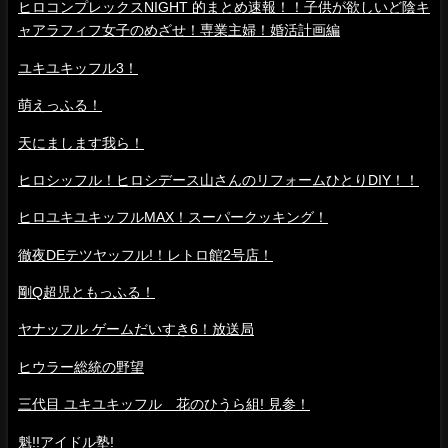
ヒロコンプレックスNIGHT 的まとめ速報！！子供が欲しいど陰キ
ャアラフィフ女子のめざせ！専業主婦！婚活計画編
ユキユキッフル3！
萌えっふる！
天にまします我ら！
ヒロシッフル！ヒロシデース山さんのリフォームひとりDIY！！
ヒロユキユキッフルMAX！スーパークッキング！
徹夜DEテツヤッフル!！レトロ館2号店！
剛Q超児ともっふる！
ヤナッフル ゲームだいすき6！放送局
ヒウラー総統の野望
三代目 ユキユキッフル 花のひうら組! 見参！
魁!!アイドル塾!