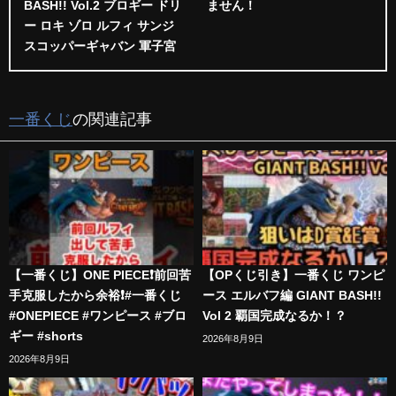
BASH!! Vol.2 ブロギー ドリ
ません！
ー ロキ ゾロ ルフィ サンジ
スコッパーギャバン 軍子宮
一番くじ
の関連記事
【一番くじ】ONE PIECE❗️前回苦
【OPくじ引き】一番くじ ワンピ
手克服したから余裕❗️#一番くじ
ース エルバフ編 GIANT BASH!!
#ONEPIECE #ワンピース #ブロ
Vol 2 覇国完成なるか！？
ギー #shorts
2026年8月9日
2026年8月9日