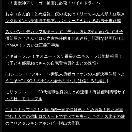
ト！害獣神アリ・ガー被害に必殺！パイルドライバー
おネコさん的まとめ速報 僕の彼女はエリーちゃん人形！豆腐メ
ンタルメンヘラ電波中年アルバイターのぬいぐるみ男子末路編
スケバン！デカッフルまっくす（デカい強い2次元嫁だいすき子
供部屋おじさんヒロシ之古惑仔的まとめ速報）話題な動画取り上
げMAX！デカいは正義刑事編
アキヨッフル-！ネオニートスケ番長のエキストラ芸能情報局！
（子ども部屋おばさんの自宅警備員的まとめ速報）
[ヨシヨシロッフル-！！-素浪人勇者カツオンの未解決事件簿へよ
うこそYOUKO！のナンノ洋子のはなしは信じるな編）]
モリッフル！ 50代無職独身的まとめ速報！有益便利情報サイ
トの杜 モリッフル
ユキユキッフル2！ど底辺的一同驚愕騒然まとめ速報！超氷河期
世代！人生の強制ロスカットですべてを失ったキグナス氷子の愛
のクリスタルキングボンビー脱出大作戦