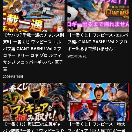
【ヤバッ⁉︎ 千載一遇のチャンス到
【一番くじ】ワンピース -エルバ
来⁉︎】一番くじ ワンピース エル
フ編- GIANT BASH!! Vol.2 ブロ
バフ編 GIANT BASH!! Vol.2 ブ
ギー出るまで帰れません！
ロギー ドリー ロキ ゾロ ルフィ
2026年8月9日
サンジ スコッパーギャバン 軍子
宮
2026年8月9日
【一番くじ】海賊王の左腕ギャ
【一番くじ】ワンピース！特大
バン降臨!!一番くじワンピースで
フィギュア！巨人族ブロギー当