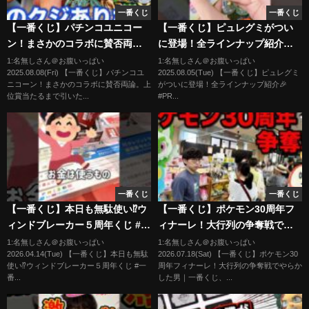
一番くじ
一番くじ
【一番くじ】パチンコユニコー
【一番くじ】ピュレグミがつい
ン！まさかのコラボに賛否両
に登場！全ラインナップ紹介🎉
論。上位賞当たるまで引いたら
#PR
1:名無しさん＠お腹いっぱい
1:名無しさん＠お腹いっぱい
2025.08.08(Fri) 【一番くじ】パチンコユ
2025.08.05(Tue) 【一番くじ】ピュレグミ
予想外の展開に。
ニコーン！まさかのコラボに賛否両論。上
がついに登場！全ラインナップ紹介🎉
（3000FEVER、一番賞、フィー
位賞当たるまで引いた...
#PR...
バー機動戦士ガンダムユニコー
ン～可能性の獣、覚醒の時！
～）
一番くじ
一番くじ
【一番くじ】本日も無駄使い⁉︎ウ
【一番くじ】ポケモン30周年フ
ィンドブレーカー５周年くじ #一
ィナーレ！大行列の争奪戦でや
番くじ #windbreaker #ウィンド
らかした男｜一番くじ、一番賞
1:名無しさん＠お腹いっぱい
1:名無しさん＠お腹いっぱい
2026.04.14(Tue) 【一番くじ】本日も無駄
2026.07.18(Sat) 【一番くじ】ポケモン30
ブレーカー
使い⁉︎ウィンドブレーカー５周年くじ #一
周年フィナーレ！大行列の争奪戦でやらか
番...
した男｜一番くじ、...