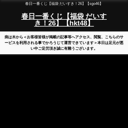
春日一番くじ【福袋 だいすき！26】【sgo46】
春日一番くじ【福袋 だいす
き！26】【hkt48】
病は木から＜お客様皆様が掲載の記事等へアクセス、閲覧、こちらのサ
ービスを利用される事でかろうじて運営できています＞本日は足元が悪
い中ご足労頂き誠に有難うございます。