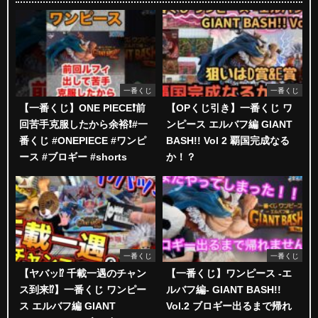
一番くじ
一番くじ
【一番くじ】ONE PIECE❗️前
【OPくじ引き】一番くじ ワ
回苦手克服したから余裕❗️#一
ンピース エルバフ編 GIANT
番くじ #ONEPIECE #ワンピ
BASH!! Vol 2 覇国完成なる
ース #ブロギー #shorts
か！？
一番くじ
一番くじ
【ヤバッ⁉︎ 千載一遇のチャン
【一番くじ】ワンピース -エ
ス到来⁉︎】一番くじ ワンピー
ルバフ編- GIANT BASH!!
ス エルバフ編 GIANT
Vol.2 ブロギー出るまで帰れ