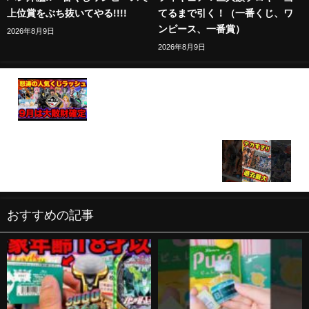
上位賞をぶち抜いてやる!!!!
てるまで引く！（一番くじ、ワ
ンピース、一番賞）
2026年8月9日
2026年8月9日
【一番くじ】ラストワン賞が豪華すぎて大散財確
定、この9月発売一番くじを見逃すな。（鬼滅の刃、
ディズニー、ベルセルク、ちいかわ）
【超デカい⁉ 過去最大サイズで登場‼】一番くじ
HUNTER×HUNTER CHMERA ANT ➁ #ハンター×ハ
ンター #一番くじ #shorts #hunter×hunter ラストワ
ン賞 ゴン
おすすめの記事