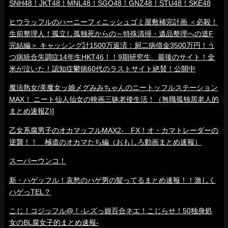
SNH48！JKT48！MNL48！SGO48！GNZ48！STU48！SKE48
ヒウラッフルのハーニーフィニッシュゴミ屋敷補完計画 ＜必殺！
生前整理人！孤立し孤独死からの～特殊清掃・遺品整理への道F
完結編＞ キャッシング計1500万返済：厨二病借金3500万円！う
つ病統合失調症14年生HKT46！！9期研究生、最後のサイト！全
米が泣いた！認知症鬱病60代のラストサイト絶賛！公開中
魔法熟女/美魔女ッ娘メグみみちゃんのニートッフルステーション
MAX！ ニート仙人仙女の映画三昧老後生活！（無職孤独居老人的
まとめ速報Z)]
乙女系腐男子のオカマッフルMAX2- FX！オ・カマトレーダーの
逆襲！！ 極道のオカマたち編（おもしろ動画まとめ速報）
スーパーウンコ！
新・ハゲッフル！哀愁のハゲ男の髪ってるまとめ速報！！激しく
ハゲっTEL？
こじ！コジッフル@！-レズっ娘百合ネエ！こじらせ！50独身処
女のBL腐女子的まとめ速報-