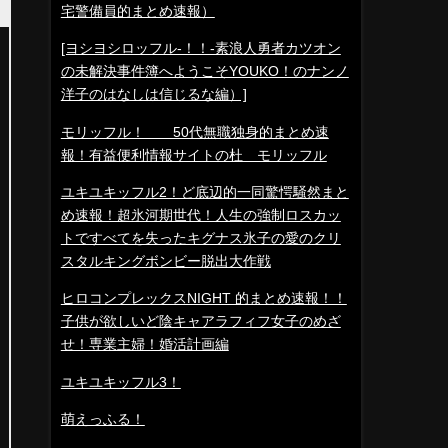
宅警備員的まとめ速報）
[ヨシヨシロッフル-！！-素浪人勇者カツオン
の未解決事件簿へようこそYOUKO！のナンノ
洋子のはなしは信じるな編）]
モリッフル！ 50代無職独身的まとめ速
報！有益便利情報サイトの杜 モリッフル
ユキユキッフル2！ど底辺的一同驚愕騒然まと
め速報！超氷河期世代！人生の強制ロスカッ
トですべてを失ったキグナス氷子の愛のクリ
スタルキングボンビー脱出大作戦
ヒロコンプレックスNIGHT 的まとめ速報！！
子供が欲しいど陰キャアラフィフ女子のめざ
せ！専業主婦！婚活計画編
ユキユキッフル3！
萌えっふる！