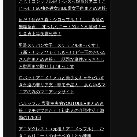
こじ！コジッフル@！-レズっ娘百合ネエ！こ
じらせ！50独身処女のBL腐女子的まとめ速報-
何だ！何が？真・シロッフル！！ 永遠の
無職童貞- ぼっちなニート的まとめ速報！一
生童貞上等夜露死苦！
男装スケバン女子！スケッフルまっくす！
（新・ナンノひゃくしきっ!！ビー玉のおいぬ
さん的まとめ速報） 話題な事件からおもし
ろ動画まで取り上げまっくす
ロボットアニメ！メカと美少女キャラだいす
き永遠の非リア充・非モテ星人 ！あらゆるマ
ニアの為のマニアックサイト
ハルッフル-専業主夫的YOUTUBERまとめ速
報！キモデブおたく！初老人の介護生活！激
動の1750日
アニゲタレスト（元祖！アニメッフル） ひ
きこもりニートのオナベ的まとめ速報