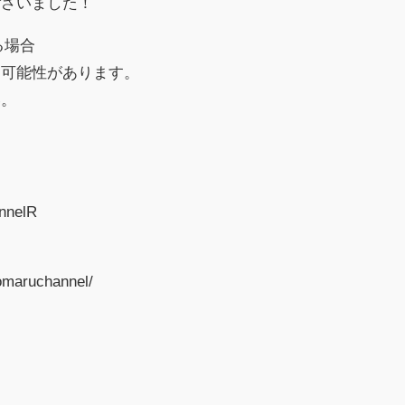
ございました！
る場合
る可能性があります。
い。
annelR
omaruchannel/