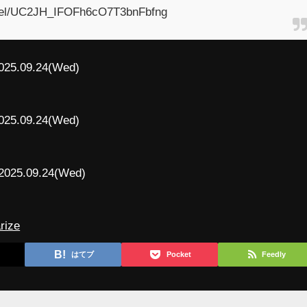
nnel/UC2JH_IFOFh6cO7T3bnFbfng
025.09.24(Wed)
025.09.24(Wed)
2025.09.24(Wed)
rize
はてブ
Pocket
Feedly