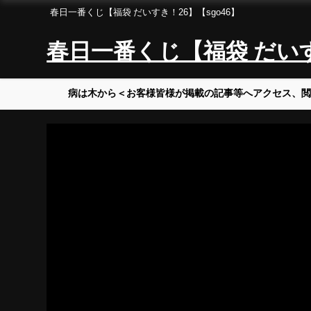
春日一番くじ【福袋 だいすき！26】【sgo46】
春日一番くじ【福袋 だいすき
病は木から＜お客様皆様が掲載の記事等へアクセス、閲