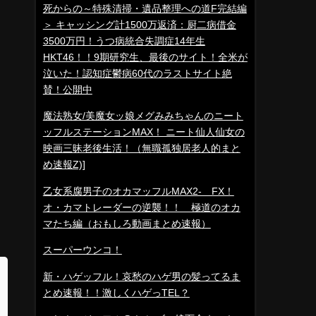
死からの～特殊清掃・遺品整理への道F完結編
＞ キャッシング計1500万返済：厨二病借金
3500万円！うつ病統合失調症14年生
HKT46！！9期研究生、最後のサイト！全米が
泣いた！認知症鬱病60代のラストサイト絶
賛！公開中
魔法熟女/美魔女ッ娘メグみみちゃんのニート
ッフルステーションMAX！ ニート仙人仙女の
映画三昧老後生活！（無職孤独居老人的まと
め速報Z)]
乙女系腐男子のオカマッフルMAX2- FX！
オ・カマトレーダーの逆襲！！ 極道のオカ
マたち編（おもしろ動画まとめ速報）
スーパーウンコ！
新・ハゲッフル！哀愁のハゲ男の髪ってるま
とめ速報！！激しくハゲっTEL？