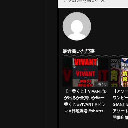
最近書いた記事
一番くじ
【一番くじ】VIVANT❗️B
【アソ
が出るか全買いか⁉️#一
ワンピー
番くじ #VIVANT #ドラ
GIANT B
マ #日曜劇場 #shorts
アソート
開催店