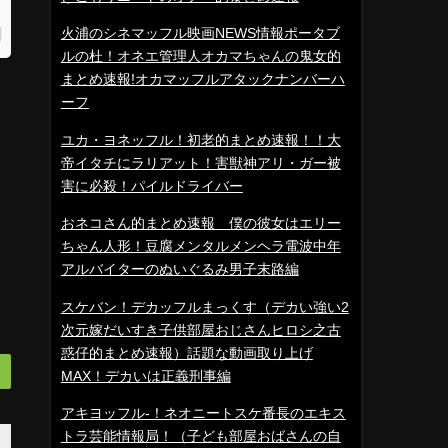
火浦のシネマッフル映画NEWS情報ポータブ
ルの杜！オネエ管理人オカマちゃんの鬼女的
まとめ速報!オカマッフルアタックナンバーハ
ーフ
ユカ・ヨネッフル！初老的まとめ速報！！大
帝イタチにラリアット！害獣神アリ・ガー被
害に必殺！パイルドライバー
おネコさん的まとめ速報 僕の彼女はエリー
ちゃん人形！豆腐メンタルメンヘラ電波中年
アルバイターのぬいぐるみ男子末路編
スケバン！デカッフルまっくす（デカい強い2
次元嫁だいすき子供部屋おじさんヒロシ之古
惑仔的まとめ速報）話題な動画取り上げ
MAX！デカいは正義刑事編
アキヨッフル-！ネオニートスケ番長のエキス
トラ芸能情報局！（子ども部屋おばさんの自