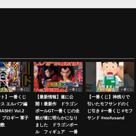
一番くじ
一番くじ
一番くじ
ート】一番くじ
【最新情報】遂に公
【一番くじ】神残りで
ス エルバフ編
開！最新作 ドラゴン
引いたモフサンドのく
ASH!! Vol.2
ボールGT一番くじの全
じ引き #一番くじ #モフ
 ブロギー 軍子
貌が遂に明らかになり
サンド #mofusand
舗数
ました ドラゴンボー
ル フィギュア 一番