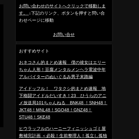
お問い合わせのサイトへクリックで移動しま
す。
↓下記のリンク、ボタンを押すと問い合
わせページに移動
お問い合せ
おすすめサイト
おネコさん的まとめ速報 僕の彼女はエリー
ちゃん人形！豆腐メンタルメンヘラ電波中年
アルバイターのぬいぐるみ男子末路編
アイドッフル！ ワタクシ的まとめ速報 地
下格闘アイドルだいすき！23 ひうらのアニ
メ放送局101ちゃんねる BNK48 ！SNH48！
JKT48！MNL48！SGO48！GNZ48！
STU48！SKE48
ヒウラッフルのハーニーフィニッシュゴミ屋
敷補完計画 ＜必殺！生前整理人！孤立し孤独