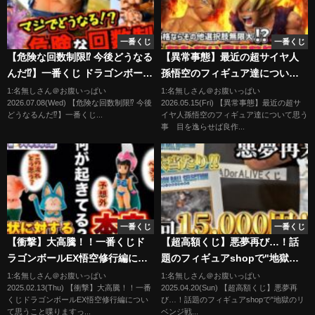
一番くじ
一番くじ
【危険な回数制限⁉︎ 今後どうなる
【異常事態】最近の超サイヤ人
んだ⁉︎】一番くじ ドラゴンボール
孫悟空のフィギュア達について
スペクタクルバトル 親子かめは
思う事 目を逸らせば良作も沢
1:名無しさん＠お腹いっぱい
1:名無しさん＠お腹いっぱい
2026.07.08(Wed) 【危険な回数制限⁉︎ 今後
2026.05.15(Fri) 【異常事態】最近の超サ
め波 孫悟空 孫悟飯 ベジータ ピ
山！？ ドラゴンボール フィ
どうなるんだ⁉︎】一番くじ...
イヤ人孫悟空のフィギュア達について思う
ッコロ ラストワン賞
ギュア 一番くじ 最新情報
事 目を逸らせば良作...
超サイヤ人3孫悟空 鳥山明 相
場 高騰 ラスワン
一番くじ
一番くじ
【衝撃】大高騰！！一番くじド
【超高額くじ】悪夢再び…！話
ラゴンボールEX悟空修行編につ
題のフィギュアshopで"地獄の
いて思うこと喋ります
リベンジ戦"に挑む！！果たして
1:名無しさん＠お腹いっぱい
1:名無しさん＠お腹いっぱい
2025.02.13(Thu) 【衝撃】大高騰！！一番
2025.04.20(Sun) 【超高額くじ】悪夢再
結果は！？ #フィギュア#ドラゴ
くじドラゴンボールEX悟空修行編につい
び…！話題のフィギュアshopで"地獄のリ
ンボール#ワンピース#一番くじ#
て思うこと喋りますっ...
ベンジ戦...