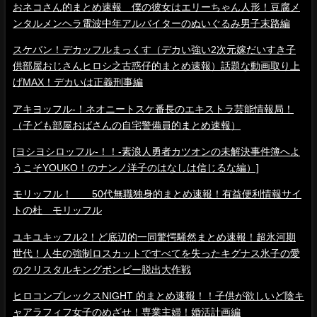
おネコさん的まとめ速報 僕の彼女はエリーちゃん人形！豆腐メ
ンタルメンヘラ電波中年アルバイターのぬいぐるみ男子末路編
スケバン！デカッフルまっくす（デカい強い2次元嫁だいすき子
供部屋おじさんヒロシ之古惑仔的まとめ速報）話題な動画取り上
げMAX！デカいは正義刑事編
アキヨッフル-！ネオニートスケ番長のエキストラ芸能情報局！
（子ども部屋おばさんの自宅警備員的まとめ速報）
[ヨシヨシロッフル-！！-素浪人勇者カツオンの未解決事件簿へよ
うこそYOUKO！のナンノ洋子のはなしは信じるな編）]
モリッフル！ 50代無職独身的まとめ速報！有益便利情報サイ
トの杜 モリッフル
ユキユキッフル2！ど底辺的一同驚愕騒然まとめ速報！超氷河期
世代！人生の強制ロスカットですべてを失ったキグナス氷子の愛
のクリスタルキングボンビー脱出大作戦
ヒロコンプレックスNIGHT 的まとめ速報！！子供が欲しいど陰キ
ャアラフィフ女子のめざせ！専業主婦！婚活計画編