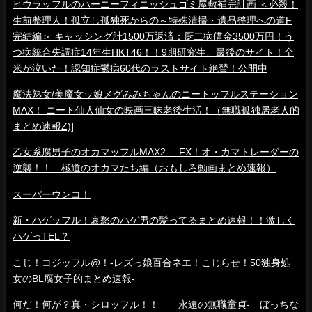
ヒウラッフルのハーニーフィニッシュゴミ屋敷補完計画 ＜必殺！
生前整理人！孤立し孤独死からの～特殊清掃・遺品整理への道F
完結編＞ キャッシング計1500万返済：厨二病借金3500万円！う
つ病統合失調症14年生HKT46！！9期研究生、最後のサイト！全
米が泣いた！認知症鬱病60代のラストサイト絶賛！公開中
魔法熟女/美魔女ッ娘メグみみちゃんのニートッフルステーション
MAX！ ニート仙人仙女の映画三昧老後生活！（無職孤独居老人的
まとめ速報Z)]
乙女系腐男子のオカマッフルMAX2- FX！オ・カマトレーダーの
逆襲！！ 極道のオカマたち編（おもしろ動画まとめ速報）
スーパーウンコ！
新・ハゲッフル！哀愁のハゲ男の髪ってるまとめ速報！！激しく
ハゲっTEL？
こじ！コジッフル@！-レズっ娘百合ネエ！こじらせ！50独身処
女のBL腐女子的まとめ速報-
何だ！何が？真・シロッフル！！ 永遠の無職童貞- ぼっちな