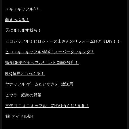
ユキユキッフル3！
萌えっふる！
天にまします我ら！
ヒロシッフル！ヒロシデース山さんのリフォームひとりDIY！！
ヒロユキユキッフルMAX！スーパークッキング！
徹夜DEテツヤッフル!！レトロ館2号店！
剛Q超児ともっふる！
ヤナッフル ゲームだいすき6！放送局
ヒウラー総統の野望
三代目 ユキユキッフル 花のひうら組! 見参！
魁!!アイドル塾!