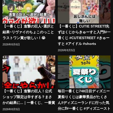
【一番くじ】進撃の巨人~選択と
【一番くじ】CUTIE STREET❗️先
結果~リヴァイのちょこのっこと
ずはくじからきゅーすと入門❗️#一
ラストワン賞が欲しい！😭
番くじ #CUTIESTREET #きゅー
すと #アイドル #shorts
2026年8月6日
2026年8月5日
【一番くじ】進撃の巨人！公式
毎日一番くじ748日目ディズニー
ショップ限定は辛すぎる？まさ
夏祭りくじは豪華景品がたくさ
かの結果に...｜一番くじ、一番賞
ん‼️ディズニーランドに行った気
分に⁉️#一番くじ #ディズニースト
2026年8月5日