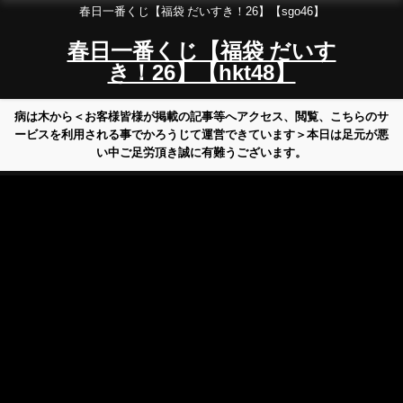
春日一番くじ【福袋 だいすき！26】【sgo46】
春日一番くじ【福袋 だいす
き！26】【hkt48】
病は木から＜お客様皆様が掲載の記事等へアクセス、閲覧、こちらのサ
ービスを利用される事でかろうじて運営できています＞本日は足元が悪
い中ご足労頂き誠に有難うございます。