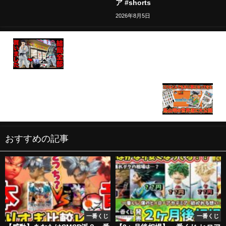
ア #shorts
2026年8月5日
【一番くじ】鬼滅の刃！劇場版大ヒット効果で完売
続出？ラストワン賞の猗窩座と狛治並べたくて全買
いしちゃいました。一番くじ、一番賞、鬼滅の刃）
40周年一番くじの全てが判明！？やばい…これは全
部欲しい ドラゴンボール 一番くじ 40周年 鳥
山明 孫悟空 ラストワン 最新情報
おすすめの記事
一番くじ
一番くじ