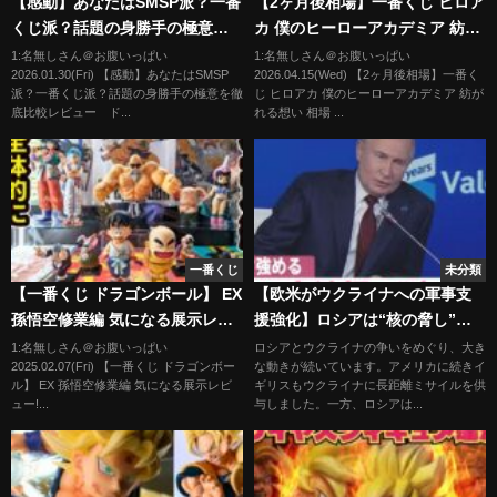
【感動】あなたはSMSP派？一番
【2ヶ月後相場】一番くじ ヒロア
くじ派？話題の身勝手の極意を
カ 僕のヒーローアカデミア 紡が
徹底比較レビュー ドラゴンボ
れる想い 相場 フィギュア
1:名無しさん＠お腹いっぱい
1:名無しさん＠お腹いっぱい
2026.01.30(Fri) 【感動】あなたはSMSP
2026.04.15(Wed) 【2ヶ月後相場】一番く
ール ゲンキダマツリ フィギ
派？一番くじ派？話題の身勝手の極意を徹
じ ヒロアカ 僕のヒーローアカデミア 紡が
ュア 孫悟空
底比較レビュー ド...
れる想い 相場 ...
一番くじ
未分類
【一番くじ ドラゴンボール】 EX
【欧米がウクライナへの軍事支
孫悟空修業編 気になる展示レビ
援強化】ロシアは“核の脅し”強
ュー!! 結局全部欲しいくじ、ど
める
1:名無しさん＠お腹いっぱい
ロシアとウクライナの争いをめぐり、大き
2025.02.07(Fri) 【一番くじ ドラゴンボー
な動きが続いています。アメリカに続きイ
うするか考察するんよ。
ル】 EX 孫悟空修業編 気になる展示レビ
ギリスもウクライナに長距離ミサイルを供
【DRAGONBALL】
ュー!...
与しました。一方、ロシアは...