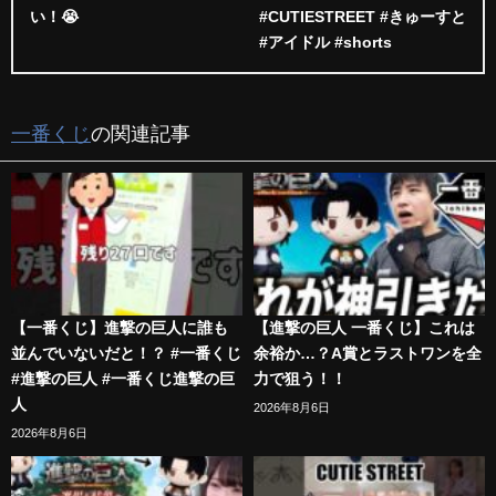
い！😭
#CUTIESTREET #きゅーすと
#アイドル #shorts
一番くじ
の関連記事
【一番くじ】進撃の巨人に誰も
【進撃の巨人 一番くじ】これは
並んでいないだと！？ #一番くじ
余裕か…？A賞とラストワンを全
#進撃の巨人 #一番くじ進撃の巨
力で狙う！！
人
2026年8月6日
2026年8月6日