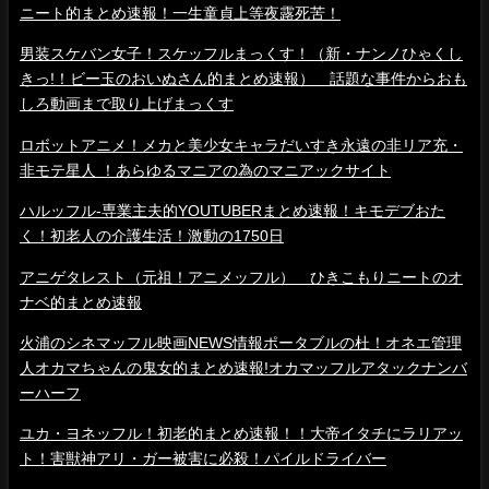
ニート的まとめ速報！一生童貞上等夜露死苦！
男装スケバン女子！スケッフルまっくす！（新・ナンノひゃくし
きっ!！ビー玉のおいぬさん的まとめ速報） 話題な事件からおも
しろ動画まで取り上げまっくす
ロボットアニメ！メカと美少女キャラだいすき永遠の非リア充・
非モテ星人 ！あらゆるマニアの為のマニアックサイト
ハルッフル-専業主夫的YOUTUBERまとめ速報！キモデブおた
く！初老人の介護生活！激動の1750日
アニゲタレスト（元祖！アニメッフル） ひきこもりニートのオ
ナベ的まとめ速報
火浦のシネマッフル映画NEWS情報ポータブルの杜！オネエ管理
人オカマちゃんの鬼女的まとめ速報!オカマッフルアタックナンバ
ーハーフ
ユカ・ヨネッフル！初老的まとめ速報！！大帝イタチにラリアッ
ト！害獣神アリ・ガー被害に必殺！パイルドライバー