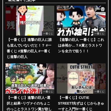
一番くじ
一番くじ
【一番くじ】進撃の巨人に誰
【進撃の巨人 一番くじ】これ
も並んでいないだと！？ #一
は余裕か…？A賞とラストワ
番くじ #進撃の巨人 #一番く
ンを全力で狙う！！
じ進撃の巨人
一番くじ
一番くじ
【一番くじ】進撃の巨人~選
【一番くじ】CUTIE
択と結果~リヴァイのちょこ
STREET❗️先ずはくじからきゅ
のっことラストワン賞が欲し
ーすと入門❗️#一番くじ