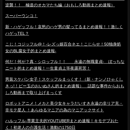
逆襲！！ 極道のオカマたち編（おもしろ動画まとめ速報）
スーパーウンコ！
新・ハゲッフル！哀愁のハゲ男の髪ってるまとめ速報！！激しく
ハゲっTEL？
こじ！コジッフル@！-レズっ娘百合ネエ！こじらせ！50独身処
女のBL腐女子的まとめ速報-
何だ！何が？真・シロッフル！！ 永遠の無職童貞- ぼっちな
ニート的まとめ速報！一生童貞上等夜露死苦！
男装スケバン女子！スケッフルまっくす！（新・ナンノひゃくし
きっ!！ビー玉のおいぬさん的まとめ速報） 話題な事件からおも
しろ動画まで取り上げまっくす
ロボットアニメ！メカと美少女キャラだいすき永遠の非リア充・
非モテ星人 ！あらゆるマニアの為のマニアックサイト
ハルッフル-専業主夫的YOUTUBERまとめ速報！キモデブおた
く！初老人の介護生活！激動の1750日