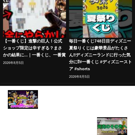
【一番くじ】進撃の巨人！公式
毎日一番くじ748日目ディズニー
ショップ限定は辛すぎる？まさ
夏祭りくじは豪華景品がたくさ
かの結果に...｜一番くじ、一番賞
ん‼️ディズニーランドに行った気
分に⁉️#一番くじ #ディズニースト
2026年8月5日
ア #shorts
2026年8月5日
【一番くじ】僕のヒーローアカデミア -幸せの上に-
姉不在のヒロアカに挑戦ｗHIJ賞の地獄から抜け出せ
るのか⁉️＃一番くじ ＃一番くじヒロアカ
【ヒロアカ一番くじ】マジで面白くない動画。