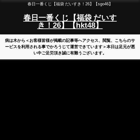
春日一番くじ【福袋 だいすき！26】【sgo46】
春日一番くじ【福袋 だいす
き！26】【hkt48】
病は木から＜お客様皆様が掲載の記事等へアクセス、閲覧、こちらのサ
ービスを利用される事でかろうじて運営できています＞本日は足元が悪
い中ご足労頂き誠に有難うございます。