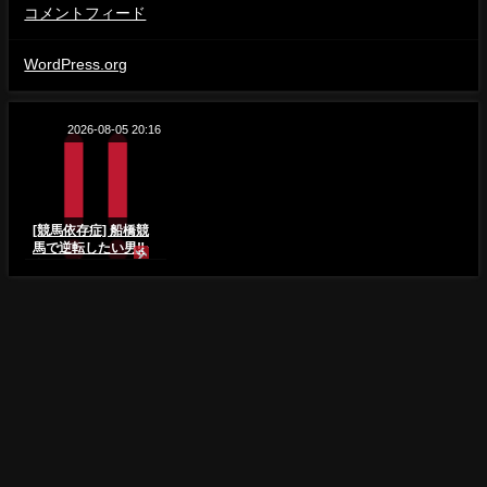
コメントフィード
WordPress.org
2026-08-05 20:16
[競馬依存症] 船橋競
馬で逆転したい男‼️
今月は攻める男の秘
策の馬券‼️
一番くじ【福袋 だいすき！26】【sgo46】 All Rights Reserved.