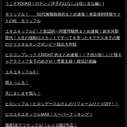
うこそYOUKO！のナンノ洋子のはなしは信じるな編）]
モリッフル！ 50代無職独身的まとめ速報！有益便利情報サイ
トの杜 モリッフル
ユキユキッフル2！ど底辺的一同驚愕騒然まとめ速報！超氷河期
世代！人生の強制ロスカットですべてを失ったキグナス氷子の愛
のクリスタルキングボンビー脱出大作戦
ヒロコンプレックスNIGHT 的まとめ速報！！子供が欲しいど陰キ
ャアラフィフ女子のめざせ！専業主婦！婚活計画編
ユキユキッフル3！
萌えっふる！
天にまします我ら！
ヒロシッフル！ヒロシデース山さんのリフォームひとりDIY！！
ヒロユキユキッフルMAX！スーパークッキング！
徹夜DEテツヤッフル!！レトロ館2号店！