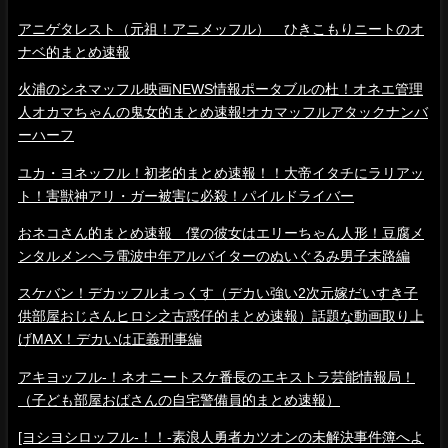
アニゲタレスト（元祖！アニメッフル） ひきこもりニートのオ
ナベ的まとめ速報
火浦のシネマッフル映画NEWS情報ポータブルの杜！オネエ管理
人オカマちゃんの鬼女的まとめ速報!オカマッフルアタックナンバ
ーハーフ
ユカ・ヨネッフル！初老的まとめ速報！！大帝イタチにラリアッ
ト！害獣神アリ・ガー被害に必殺！パイルドライバー
おネコさん的まとめ速報 僕の彼女はエリーちゃん人形！豆腐メ
ンタルメンヘラ電波中年アルバイターのぬいぐるみ男子末路編
スケバン！デカッフルまっくす（デカい強い2次元嫁だいすき子
供部屋おじさんヒロシ之古惑仔的まとめ速報）話題な動画取り上
げMAX！デカいは正義刑事編
アキヨッフル-！ネオニートスケ番長のエキストラ芸能情報局！
（子ども部屋おばさんの自宅警備員的まとめ速報）
[ヨシヨシロッフル-！！-素浪人勇者カツオンの未解決事件簿へよ