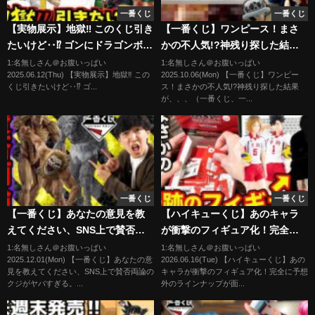
一番くじ
一番くじ
【実物展示】地獄‼︎ このくじ引き
【一番くじ】ワンピース！まさ
たいけど‥⁉︎ ゴンにドラゴンボー
かの不人気!?神残り探した結果
ルカードMANGA BOOSTER 01
が、、、（一番くじ、一番賞、
1:名無しさん＠お腹いっぱい
1:名無しさん＠お腹いっぱい
2025.06.12(Thu) 【実物展示】地獄‼︎ この
2025.10.06(Mon) 【一番くじ】ワンピー
の展示も⁉︎ 一番くじ ワンピース
ワンピース）
くじ引きたいけど‥⁉︎ ゴ...
ス！まさかの不人気!?神残り探した結果
The Throne of Power 五老星
が、、、（一番くじ、一...
一番くじ
一番くじ
【一番くじ】あなたの意見を教
【ハイキューくじ】あのキャラ
えてください、SNS上で賛否両
が衝撃のフィギュア化！完全に
論のクジがヤバすぎる。｜進撃
予想外のラインナップが面白す
1:名無しさん＠お腹いっぱい
1:名無しさん＠お腹いっぱい
2025.12.01(Mon) 【一番くじ】あなたの意
2026.06.16(Tue) 【ハイキューくじ】あの
の巨人、ウマ娘、僕のヒーロー
ぎた。｜フリューくじ アニメ
見を教えてください、SNS上で賛否両論の
キャラが衝撃のフィギュア化！完全に予想
アカデミア
「ハイキュー!!」 グッズコレク
クジがヤバすぎる。...
外のラインナップが面...
ション2