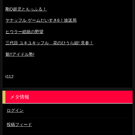
剛Q超児ともっふる！
ヤナッフル ゲームだいすき6！放送局
ヒウラー総統の野望
三代目 ユキユキッフル 花のひうら組! 見参！
魁!!アイドル塾!
t112
メタ情報
ログイン
投稿フィード