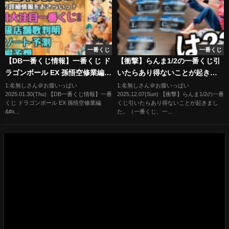
一番くじ
一番くじ
【DB一番くじ情報】一番くじ ド
【衝撃】らんま1/2の一番くじ引
ラゴンボール EX 孫悟空修業編‼︎
いたらあり得ないことが起きま
くじの詳細情報まとめ！
した。（一番くじ、一番賞、ら
1:名無しさん＠お腹いっぱい
1:名無しさん＠お腹いっぱい
2025.01.30(Thu) 【DB一番くじ情報】一番
2025.12.07(Sun) 【衝撃】らんま1/2の一番
んま1/2）
くじ ドラゴンボール EX 孫悟空修業編
くじ引いたらあり得ないことが起きまし
&#x...
た。（一番くじ、一...