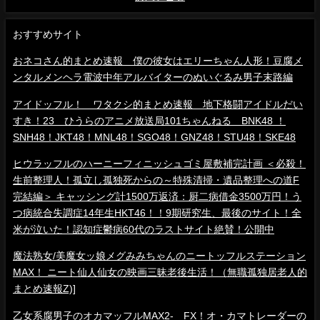
おすすめサイト
おネコさん的まとめ速報 僕の彼女はエリーちゃん人形！豆腐メ
ンタルメンヘラ電波中年アルバイターのぬいぐるみ男子末路編
アイドッフル！ ワタクシ的まとめ速報 地下格闘アイドルだい
すき！23 ひうらのアニメ放送局101ちゃんねる BNK48 ！
SNH48！JKT48！MNL48！SGO48！GNZ48！STU48！SKE48
ヒウラッフルのハーニーフィニッシュゴミ屋敷補完計画 ＜必殺！
生前整理人！孤立し孤独死からの～特殊清掃・遺品整理への道F
完結編＞ キャッシング計1500万返済：厨二病借金3500万円！う
つ病統合失調症14年生HKT46！！9期研究生、最後のサイト！全
米が泣いた！認知症鬱病60代のラストサイト絶賛！公開中
魔法熟女/美魔女ッ娘メグみみちゃんのニートッフルステーション
MAX！ ニート仙人仙女の映画三昧老後生活！（無職孤独居老人的
まとめ速報Z)]
乙女系腐男子のオカマッフルMAX2- FX！オ・カマトレーダーの