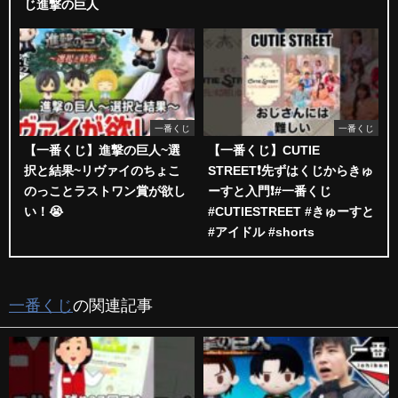
じ進撃の巨人
一番くじ
一番くじ
【一番くじ】進撃の巨人~選
【一番くじ】CUTIE
択と結果~リヴァイのちょこ
STREET❗️先ずはくじからきゅ
のっことラストワン賞が欲し
ーすと入門❗️#一番くじ
い！😭
#CUTIESTREET #きゅーすと
#アイドル #shorts
一番くじ
の関連記事