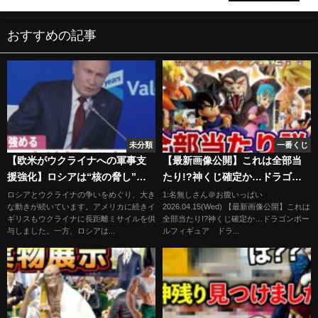
おすすめの記事
未分類
一番くじ
【欧米がウクライナへの軍事支
【最新画像公開】これは全部当
援強化】ロシアは“核の脅し”強
たり!?神くじ確定か…ドラゴン
める
ボールフィギュア ドラゴンボ
ロシアとウクライナの争いをめぐり、大き
1:名無しさん＠お腹いっぱい
な動きが続いています。アメリカに続きイ
2026.04.15(Wed) 【最新画像公開】これは
ール 鳥山明 一番くじ ラス
ギリスもウクライナに長距離ミサイルを供
全部当たり!?神くじ確定か…ドラゴンボー
トワン賞 大猿 ゲンキダマツ
与しました。一方、ロシアは...
ルフィギュア ドラ...
リ SMSP 孫悟空 ベジータ