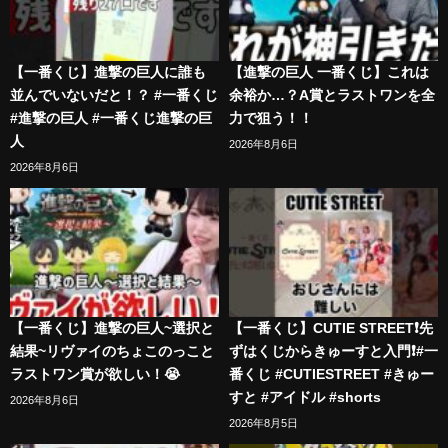
【一番くじ】進撃の巨人に誰も
【進撃の巨人 一番くじ】これは
並んでいないだと！？ #一番くじ
余裕か…？A賞とラストワンを全
#進撃の巨人 #一番くじ進撃の巨
力で狙う！！
人
2026年8月6日
2026年8月6日
【一番くじ】進撃の巨人~選択と
【一番くじ】CUTIE STREET❗️先
結果~リヴァイのちょこのっこと
ずはくじからきゅーすと入門❗️#一
ラストワン賞が欲しい！😭
番くじ #CUTIESTREET #きゅー
すと #アイドル #shorts
2026年8月6日
2026年8月5日