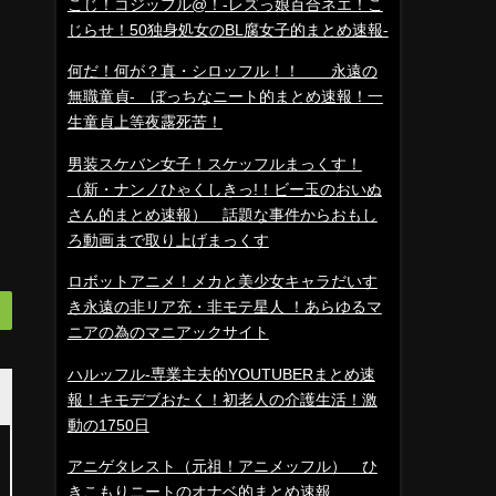
こじ！コジッフル@！-レズっ娘百合ネエ！こ
じらせ！50独身処女のBL腐女子的まとめ速報-
何だ！何が？真・シロッフル！！ 永遠の
無職童貞- ぼっちなニート的まとめ速報！一
生童貞上等夜露死苦！
男装スケバン女子！スケッフルまっくす！
（新・ナンノひゃくしきっ!！ビー玉のおいぬ
さん的まとめ速報） 話題な事件からおもし
ろ動画まで取り上げまっくす
ロボットアニメ！メカと美少女キャラだいす
き永遠の非リア充・非モテ星人 ！あらゆるマ
ニアの為のマニアックサイト
ハルッフル-専業主夫的YOUTUBERまとめ速
報！キモデブおたく！初老人の介護生活！激
動の1750日
アニゲタレスト（元祖！アニメッフル） ひ
きこもりニートのオナベ的まとめ速報