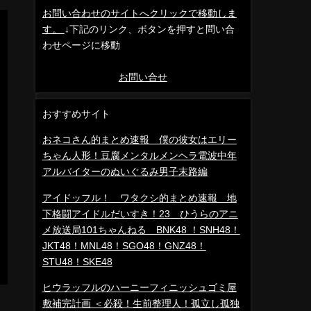
お問い合わせのサイトへクリックで移動しま
す。
↓下記のリンク、ボタンを押すと問い合
わせページに移動
お問い合せ
おすすめサイト
おネコさん的まとめ速報 僕の彼女はエリー
ちゃん人形！豆腐メンタルメンヘラ電波中年
アルバイターのぬいぐるみ男子末路編
アイドッフル！ ワタクシ的まとめ速報 地
下格闘アイドルだいすき！23 ひうらのアニ
メ放送局101ちゃんねる BNK48 ！SNH48！
JKT48！MNL48！SGO48！GNZ48！
STU48！SKE48
ヒウラッフルのハーニーフィニッシュゴミ屋
敷補完計画 ＜必殺！生前整理人！孤立し孤独