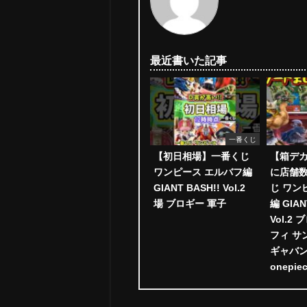
最近書いた記事
一番くじ
【初日相場】一番くじ
【箱デカ
ワンピース エルバフ編
に店舗数
GIANT BASH!! Vol.2
じ ワン
場 ブロギー 軍子
編 GIAN
Vol.2
フィ サ
ギャバン
onepie