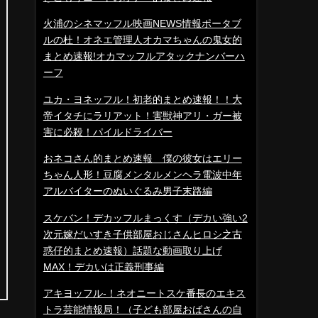
火浦のシネマッフル映画NEWS情報ポータブ
ルの杜！オネエ管理人オカマちゃんの鬼女的
まとめ速報!オカマッフルアタックナンバーハ
ーフ
ユカ・ヨネッフル！初老的まとめ速報！！大
帝イタチにラリアット！害獣神アリ・ガー被
害に必殺！パイルドライバー
おネコさん的まとめ速報 僕の彼女はエリー
ちゃん人形！豆腐メンタルメンヘラ電波中年
アルバイターのぬいぐるみ男子末路編
スケバン！デカッフルまっくす（デカい強い2
次元嫁だいすき子供部屋おじさんヒロシ之古
惑仔的まとめ速報）話題な動画取り上げ
MAX！デカいは正義刑事編
アキヨッフル-！ネオニートスケ番長のエキス
トラ芸能情報局！（子ども部屋おばさんの自