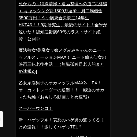
死からの～特殊清掃・遺品整理への道F完結編
＞ キャッシング計1500万返済：厨二病借金
3500万円！うつ病統合失調症14年生
HKT46！！9期研究生、最後のサイト！全米が
泣いた！認知症鬱病60代のラストサイト絶
賛！公開中
魔法熟女/美魔女ッ娘メグみみちゃんのニート
ッフルステーションMAX！ ニート仙人仙女の
映画三昧老後生活！（無職孤独居老人的まと
め速報Z)]
乙女系腐男子のオカマッフルMAX2- FX！
オ・カマトレーダーの逆襲！！ 極道のオカ
マたち編（おもしろ動画まとめ速報）
スーパーウンコ！
新・ハゲッフル！哀愁のハゲ男の髪ってるま
とめ速報！！激しくハゲっTEL？