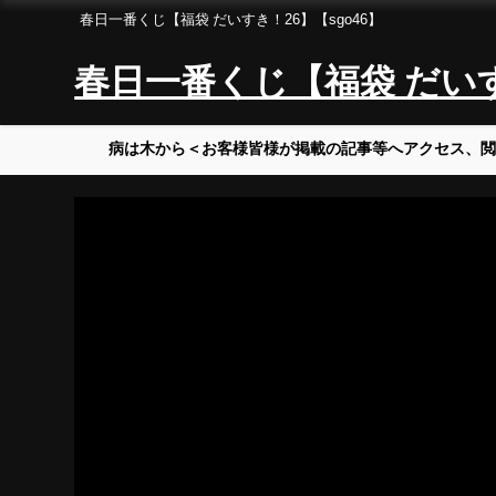
春日一番くじ【福袋 だいすき！26】【sgo46】
春日一番くじ【福袋 だいすき
病は木から＜お客様皆様が掲載の記事等へアクセス、閲