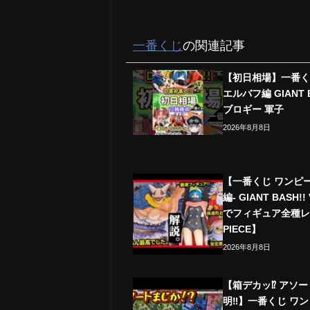
一番くじ
の関連記事
【初日相場】一番く
エルバフ編 GIANT BA
ブロギー 軍子
2026年8月8日
【一番くじ ワンピ
編- GIANT BASH!!
でフィギュア全種レビ
PIECE】
2026年8月8日
【箱デカッ⁉︎ アソ
明‼︎】一番くじ ワ