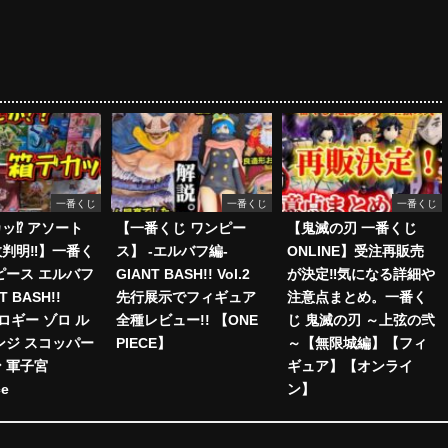
一番くじ
一番くじ
一番くじ
ッ⁉︎ アソート
【一番くじ ワンピー
【鬼滅の刃 一番くじ
判明‼︎】一番く
ス】 -エルバフ編-
ONLINE】受注再販売
ピース エルバフ
GIANT BASH!! Vol.2
が決定‼️気になる詳細や
T BASH!!
先行展示でフィギュア
注意点まとめ。一番く
 ブロギー ゾロ ル
全種レビュー!! 【ONE
じ 鬼滅の刃 ～上弦の弐
ンジ スコッパー
PIECE】
～【無限城編】【フィ
 軍子宮
ギュア】【オンライ
ce
ン】