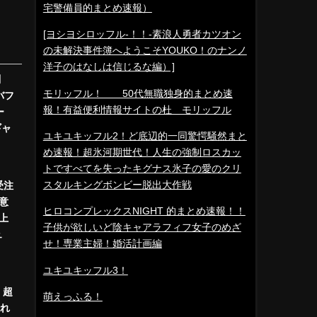
宅警備員的まとめ速報）
[ヨシヨシロッフル-！！-素浪人勇者カツオン
の未解決事件簿へようこそYOUKO！のナンノ
洋子のはなしは信じるな編）]
判
モリッフル！ 50代無職独身的まとめ速
バフ
報！有益便利情報サイトの杜 モリッフル
ー
ギャ
ユキユキッフル2！ど底辺的一同驚愕騒然まと
め速報！超氷河期世代！人生の強制ロスカッ
トですべてを失ったキグナス氷子の愛のクリ
スタルキングボンビー脱出大作戦
受注
意
ヒロコンプレックスNIGHT 的まとめ速報！！
上
子供が欲しいど陰キャアラフィフ女子のめざ
ュ
せ！専業主婦！婚活計画編
ユキユキッフル3！
、超
萌えっふる！
れ