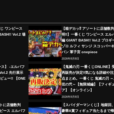
じ ワンピース
【箱デカッ⁉︎ アソートに店舗数
SH!! Vol.2 場
明‼︎】一番くじ ワンピース エル
編 GIANT BASH!! Vol.2 ブロギ
ゾロ ルフィ サンジ スコッパー
バン 軍子宮 onepiece
2026年8月8日
ース】 -エルバフ
【鬼滅の刃 一番くじONLINE】
 Vol.2 先行展示
再販売が決定‼️気になる詳細や注
ュー!! 【ONE
点まとめ。一番くじ 鬼滅の刃 ～
弦の弐～【無限城編】【フィギ
ア】【オンライン】
2026年8月8日
ートに店舗数判
【スパイダーマンくじ】地獄回
ンピース エルバフ
豪華A賞フィギュア当たるまで帰