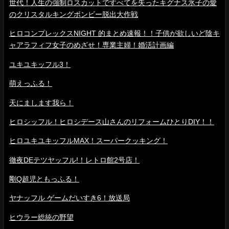
世代！人生の強制ロスカットですべてを失ったキグナス氷子の愛
のクリスタルキングボンビー脱出大作戦
ヒロコンプレックスNIGHT 的まとめ速報！！子供が欲しいど陰キ
ャアラフィフ女子のめざせ！専業主婦！婚活計画編
ユキユキッフル3！
萌えっふる！
天にまします我ら！
ヒロシッフル！ヒロシデース山さんのリフォームひとりDIY！！
ヒロユキユキッフルMAX！スーパークッキング！
徹夜DEテツヤッフル!！レトロ館2号店！
剛Q超児ともっふる！
ヤナッフル ゲームだいすき6！放送局
ヒウラー総統の野望