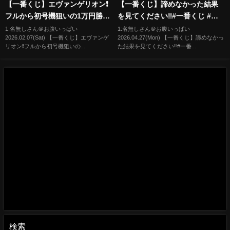
【一番くじ】エヴァンゲリオン❗️
【一番くじ】諦めなかった結果
フルから初号機狙いの1万円勝負
を見てください‼️#一番くじ #ジ
❗️#一番くじ #エヴァンゲリオン
ョジョの奇妙な冒険 #オタ活 #推
1:名無しさん＠お腹いっぱい
1:名無しさん＠お腹いっぱい
2026.02.07(Sat) 【一番くじ】エヴァンゲ
2026.04.27(Mon) 【一番くじ】諦めなかっ
#evangelion #shorts #パチンコ
し活 #推しのいる生活
リオン❗️フルから初号機狙いの...
た結果を見てください‼️#一番...
検索