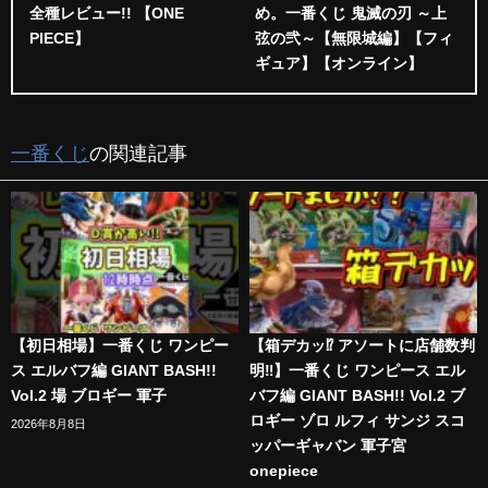
全種レビュー!! 【ONE
め。一番くじ 鬼滅の刃 ～上
PIECE】
弦の弐～【無限城編】【フィ
ギュア】【オンライン】
一番くじ
の関連記事
【初日相場】一番くじ ワンピー
【箱デカッ⁉︎ アソートに店舗数判
ス エルバフ編 GIANT BASH!!
明‼︎】一番くじ ワンピース エル
Vol.2 場 ブロギー 軍子
バフ編 GIANT BASH!! Vol.2 ブ
ロギー ゾロ ルフィ サンジ スコ
2026年8月8日
ッパーギャバン 軍子宮
onepiece