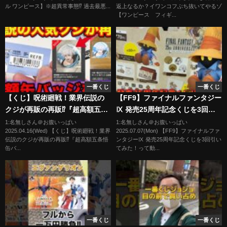
ル ワンピース】※超異常事態⁉︎ 過去最悪...
返上なるか？イワンコフぶち抜いてやるゾ
SAIYAN 孫悟空 バンプレくじプ
倉造形 ラストワン賞】
【ワンピース フィギ...
レミアム ゾロ
一番くじ
一番くじ
【くじ】呪術廻戦！業界伝説の
【FF9】ファイナルファンタジー
クジが再販の再販⁉︎『超高額五条
Ⅸ 発売25周年記念くじを3回引
悟缶バッジ』狙って…（くじ、
いてみた！
1:名無しさん＠お腹いっぱい
1:名無しさん＠お腹いっぱい
2025.04.16(Wed) 【くじ】呪術廻戦！業界
2025.07.07(Mon) 【FF9】ファイナルファ
セガ、ラッキーくじ）
伝説のクジが再販の再販⁉︎『超高額五条悟
ンタジーⅨ 発売25周年記念くじを3回引い
缶バ...
てみた！って動...
一番くじ
一番くじ