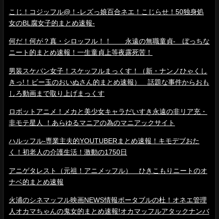
こじ！コジッフル@！-レズっ娘百合ネエ！こじらせ！50独身処
女のBL腐女子的まとめ速報-
何だ！何が？真・シロッフル！！ 永遠の無職童貞- ぼっちな
ニート的まとめ速報！一生童貞上等夜露死苦！
男装スケバン女子！スケッフルまっくす！（新・ナンノひゃくし
きっ!！ビー玉のおいぬさん的まとめ速報） 話題な事件からおも
しろ動画まで取り上げまっくす
ロボットアニメ！メカと美少女キャラだいすき永遠の非リア充・
非モテ星人 ！あらゆるマニアの為のマニアックサイト
ハルッフル-専業主夫的YOUTUBERまとめ速報！キモデブおた
く！初老人の介護生活！激動の1750日
アニゲタレスト（元祖！アニメッフル） ひきこもりニートのオ
ナベ的まとめ速報
火浦のシネマッフル映画NEWS情報ポータブルの杜！オネエ管理
人オカマちゃんの鬼女的まとめ速報!オカマッフルアタックナンバ