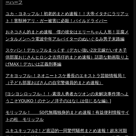
ーハーフ
ユカ・ヨネッフル！初老的まとめ速報！！大帝イタチにラリアッ
ト！害獣神アリ・ガー被害に必殺！パイルドライバー
おネコさん的まとめ速報 僕の彼女はエリーちゃん人形！豆腐メ
ンタルメンヘラ電波中年アルバイターのぬいぐるみ男子末路編
スケバン！デカッフルまっくす（デカい強い2次元嫁だいすき子
供部屋おじさんヒロシ之古惑仔的まとめ速報）話題な動画取り上
げMAX！デカいは正義刑事編
アキヨッフル-！ネオニートスケ番長のエキストラ芸能情報局！
（子ども部屋おばさんの自宅警備員的まとめ速報）
[ヨシヨシロッフル-！！-素浪人勇者カツオンの未解決事件簿へよ
うこそYOUKO！のナンノ洋子のはなしは信じるな編）]
モリッフル！ 50代無職独身的まとめ速報！有益便利情報サイ
トの杜 モリッフル
ユキユキッフル2！ど底辺的一同驚愕騒然まとめ速報！超氷河期