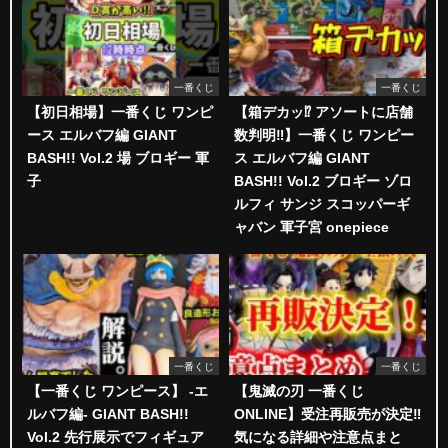
一番くじ
一番くじ
【初日相場】一番くじ ワンピ
【箱デカッ⁉︎ アソートに店舗
ース エルバフ編 GIANT
数判明‼︎】一番くじ ワンピー
BASH!! Vol.2 場 ブロギー 軍
ス エルバフ編 GIANT
子
BASH!! Vol.2 ブロギー ゾロ
ルフィ サンジ スコッパーギ
ャバン 軍子宮 onepiece
一番くじ
一番くじ
【一番くじ ワンピース】 -エ
【鬼滅の刃 一番くじ
ルバフ編- GIANT BASH!!
ONLINE】受注再販売が決定‼️
Vol.2 先行展示でフィギュア
気になる詳細や注意点まと