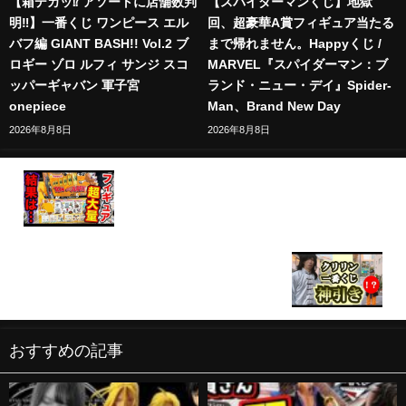
【箱デカッ⁉︎ アソートに店舗数判
【スパイダーマンくじ】地獄
明‼︎】一番くじ ワンピース エル
回、超豪華A賞フィギュア当たる
バフ編 GIANT BASH!! Vol.2 ブ
まで帰れません。Happyくじ /
ロギー ゾロ ルフィ サンジ スコ
MARVEL『スパイダーマン：ブ
ッパーギャバン 軍子宮
ランド・ニュー・デイ』Spider-
onepiece
Man、Brand New Day
2026年8月8日
2026年8月8日
【トムとジェリーくじ】面白フィギュア大量ライン
ナップ！大人気確実のクジが今年もヤバすぎた。｜
Happyくじ『TOM and JERRY FUNNY ART!』5
売り切れ続出！クリリンを狙え！ドラゴンボール一
番くじ40周年～其之二
おすすめの記事