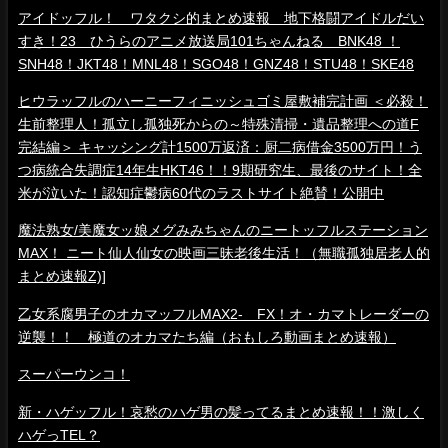
アイドッフル！ ワタクシ的まとめ速報 地下格闘アイドルだい
すき！23 ひうらのアニメ放送局101ちゃんねる BNK48 ！
SNH48！JKT48！MNL48！SGO48！GNZ48！STU48！SKE48
ヒウラッフルのハーニーフィニッシュゴミ屋敷補完計画 ＜必殺！
生前整理人！孤立し孤独死からの～特殊清掃・遺品整理への道F
完結編＞ キャッシング計1500万返済：厨二病借金3500万円！う
つ病統合失調症14年生HKT46！！9期研究生、最後のサイト！全
米が泣いた！認知症鬱病60代のラストサイト絶賛！公開中
魔法熟女/美魔女ッ娘メグみみちゃんのニートッフルステーション
MAX！ ニート仙人仙女の映画三昧老後生活！（無職孤独居老人的
まとめ速報Z)]
乙女系腐男子のオカマッフルMAX2- FX！オ・カマトレーダーの
逆襲！！ 極道のオカマたち編（おもしろ動画まとめ速報）
スーパーウンコ！
新・ハゲッフル！哀愁のハゲ男の髪ってるまとめ速報！！激しく
ハゲっTEL？