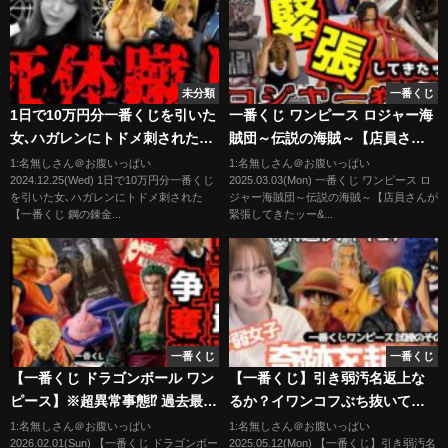
未分類
一番くじ
1日で10万円分一番くじを引いた
一番くじ ワンピース ロジャー海
女､ハガレンにトドメ刺された
賊団～伝説の海賊～【店員さん
【一番くじ 鋼の錬金術師
が緊張してきたッー‼︎】ロジャー
1:名無しさん＠お腹いっぱい
1:名無しさん＠お腹いっぱい
2024.12.25(Wed) 1日で10万円分一番くじ
2025.03.03(Mon) 一番くじ ワンピース ロ
FULLMETAL ALCHEMIST扉を
狩り#1 レイリー シャンクス ク
を引いた女､ハガレンにトドメ刺された
ジャー海賊団～伝説の海賊～【店員さんが
開けし者たち】【一番くじハガ
ロッカス バギー ラストワン賞
【一番くじ 鋼の錬金...
緊張してきたッー&...
レン】【フィギュア】
一番くじ
一番くじ
【一番くじ ドラゴンボール ワン
【一番くじ】引き弱汚名返上な
ピース】※超異常事態⁉︎ 過去最悪
るか？イワンコフぶち抜いてや
の争奪戦勃発⁉︎ dragonball
るゾ【ワンピース フィギュ
1:名無しさん＠お腹いっぱい
1:名無しさん＠お腹いっぱい
2026.02.01(Sun) 【一番くじ ドラゴンボー
2025.05.12(Mon) 【一番くじ】引き弱汚名
BATTLE OF THE SUPER
ア イワンコフ ミホーク 岩