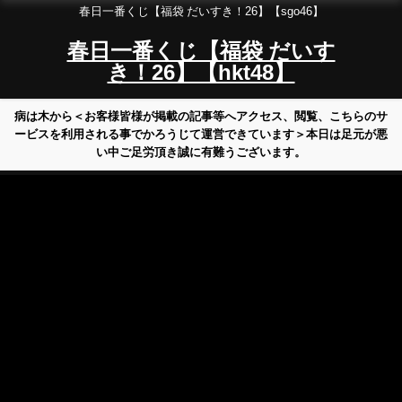
春日一番くじ【福袋 だいすき！26】【sgo46】
春日一番くじ【福袋 だいす
き！26】【hkt48】
病は木から＜お客様皆様が掲載の記事等へアクセス、閲覧、こちらのサ
ービスを利用される事でかろうじて運営できています＞本日は足元が悪
い中ご足労頂き誠に有難うございます。