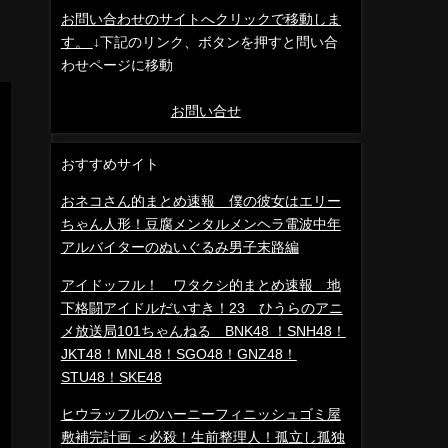
お問い合わせのサイトへクリックで移動しま
す。
↓下記のリンク、ボタンを押すと問い合
わせページに移動
お問い合せ
おすすめサイト
おネコさん的まとめ速報 僕の彼女はエリー
ちゃん人形！豆腐メンタルメンヘラ電波中年
アルバイターのぬいぐるみ男子末路編
アイドッフル！ ワタクシ的まとめ速報 地
下格闘アイドルだいすき！23 ひうらのアニ
メ放送局101ちゃんねる BNK48 ！SNH48！
JKT48！MNL48！SGO48！GNZ48！
STU48！SKE48
ヒウラッフルのハーニーフィニッシュゴミ屋
敷補完計画 ＜必殺！生前整理人！孤立し孤独