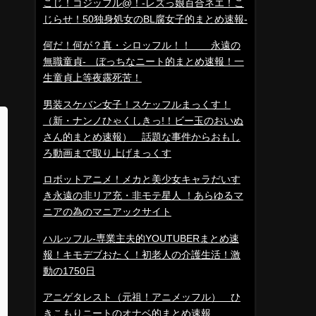
こじ！コジッフル@！-レズっ娘百合ネエ！こ
じらせ！50独身処女のBL腐女子的まとめ速報-
何だ！何が？真・シロッフル！！ 永遠の
無職童貞- ぼっちなニート的まとめ速報！一
生童貞上等夜露死苦！
男装スケバン女子！スケッフルまっくす！
（新・ナンノひゃくしきっ!！ビー玉のおいぬ
さん的まとめ速報） 話題な事件からおもし
ろ動画まで取り上げまっくす
ロボットアニメ！メカと美少女キャラだいす
き永遠の非リア充・非モテ星人 ！あらゆるマ
ニアの為のマニアックサイト
ハルッフル-専業主夫的YOUTUBERまとめ速
報！キモデブおたく！初老人の介護生活！激
動の1750日
アニゲタレスト（元祖！アニメッフル） ひ
きこもりニートのオナベ的まとめ速報