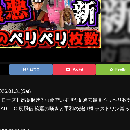
はてブ
Pocket
Feedly
026.01.31(Sat)
クローズ】感覚麻痺⁉︎ お金使いすぎた⁉︎ 過去最高ペリペリ枚
l.3 NARUTO 疾風伝 輪廻の嘆きと平和の懸け橋 ラストワン賞っ