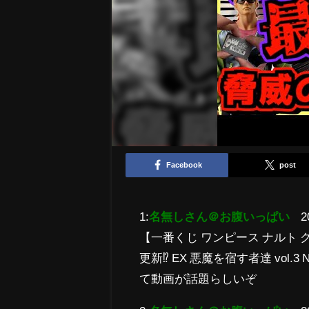
Facebook
post
1:
名無しさん＠お腹いっぱい
2
【一番くじ ワンピース ナルト 
更新⁉︎ EX 悪魔を宿す者達 vo
て動画が話題らしいぞ