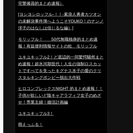
宅警備員的まとめ速報）
[ヨシヨシロッフル-！！-素浪人勇者カツオン
の未解決事件簿へようこそYOUKO！のナンノ
洋子のはなしは信じるな編）]
モリッフル！ 50代無職独身的まとめ速
報！有益便利情報サイトの杜 モリッフル
ユキユキッフル2！ど底辺的一同驚愕騒然まと
め速報！超氷河期世代！人生の強制ロスカッ
トですべてを失ったキグナス氷子の愛のクリ
スタルキングボンビー脱出大作戦
ヒロコンプレックスNIGHT 的まとめ速報！！
子供が欲しいど陰キャアラフィフ女子のめざ
せ！専業主婦！婚活計画編
ユキユキッフル3！
萌えっふる！