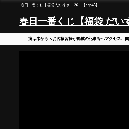
春日一番くじ【福袋 だいすき！26】【sgo46】
春日一番くじ【福袋 だいすき
病は木から＜お客様皆様が掲載の記事等へアクセス、閲