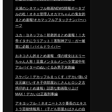
火浦のシネマッフル映画NEWS情報ポータブ
ルの杜！オネエ管理人オカマちゃんの鬼女的
まとめ速報!オカマッフルアタックナンバーハ
ーフ
ユカ・ヨネッフル！初老的まとめ速報！！大
帝イタチにラリアット！害獣神アリ・ガー被
害に必殺！パイルドライバー
おネコさん的まとめ速報 僕の彼女はエリー
ちゃん人形！豆腐メンタルメンヘラ電波中年
アルバイターのぬいぐるみ男子末路編
スケバン！デカッフルまっくす（デカい強い2
次元嫁だいすき子供部屋おじさんヒロシ之古
惑仔的まとめ速報）話題な動画取り上げ
MAX！デカいは正義刑事編
アキヨッフル-！ネオニートスケ番長のエキス
トラ芸能情報局！（子ども部屋おばさんの自