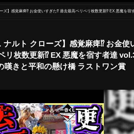
ズ】感覚麻痺⁉︎ お金使いすぎた⁉︎ 過去最高ペリペリ枚数更新⁉︎ EX 悪魔を宿
賞
 ナルト クローズ】感覚麻痺⁉︎ お金使
リ枚数更新⁉︎ EX 悪魔を宿す者達 vol.
輪廻の嘆きと平和の懸け橋 ラストワン賞