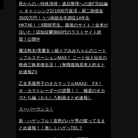
死からの～特殊清掃・遺品整理への道F完結編
＞ キャッシング計1500万返済：厨二病借金
3500万円！うつ病統合失調症14年生
HKT46！！9期研究生、最後のサイト！全米が
泣いた！認知症鬱病60代のラストサイト絶
賛！公開中
魔法熟女/美魔女ッ娘メグみみちゃんのニート
ッフルステーションMAX！ ニート仙人仙女の
映画三昧老後生活！（無職孤独居老人的まと
め速報Z)]
乙女系腐男子のオカマッフルMAX2- FX！
オ・カマトレーダーの逆襲！！ 極道のオカ
マたち編（おもしろ動画まとめ速報）
スーパーウンコ！
新・ハゲッフル！哀愁のハゲ男の髪ってるま
とめ速報！！激しくハゲっTEL？