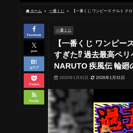
ホーム
一番くじ
【一番くじ ワンピース ナルト クロー
vol.3 NARUTO 疾風伝 輪廻の嘆きと平和の懸け橋 ラストワン
一番くじ
Facebook
【一番くじ ワンピース
post
すぎた⁉︎ 過去最高ペリペ
NARUTO 疾風伝 
はてブ
2026年1月31日
2026年1月31日
Pocket
Feedly