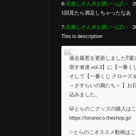
6:
名無しさん＠お腹いっぱい
2
1回見たら満足しちゃったなあ
7:
名無しさん＠お腹いっぱい
2
This is description
過去最悪を更新しました⁉️週
宿す者達 vol.3】に【一番く
そして【一番くじ クローズ＆
～さすらいの鴉たち～ 】お
込みました。
🐯とらのこグッズの購入はこ
https://toranoco.theshop.jp/
✨とらのこオススメ動画はこ