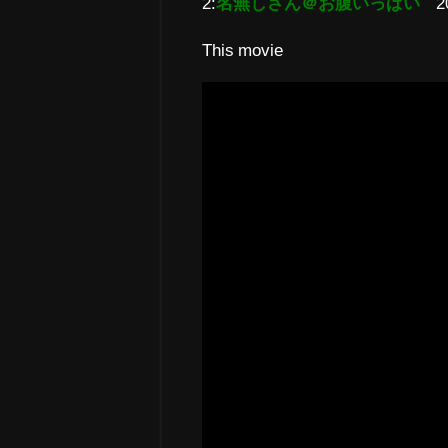
2:
名無しさん＠お腹いっぱい
2
This movie