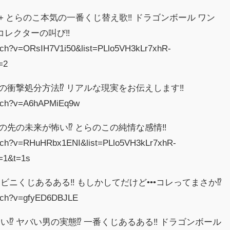
nows+ とらのこ本気の一番くじ替え歌‼︎ ドラゴンボール ワン
コレクターの叫び‼︎
atch?v=ORsIH7V1i50&list=PLlo5VH3kLr7xhR-
=2
の衝撃処分方法⁉︎ リアルな現実をお伝えします‼︎
atch?v=A6hAPMiEq9w
の先の未来が怖い⁉︎ とらのこの純情な感情‼︎
atch?v=RHuHRbx1ENI&list=PLlo5VH3kLr7xhR-
=1&t=1s
ニくじあるある‼︎ もしかしてだけど•••コレってまさか⁉︎
atch?v=gfyED6DBJLE
︎ ヤバい男の実態⁉︎ 一番くじあるある‼︎ ドラゴンボール