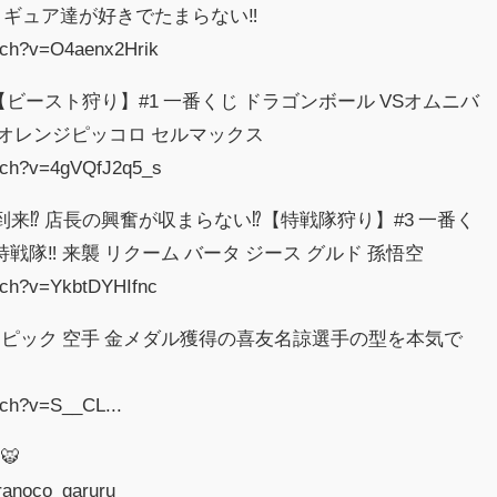
ィギュア達が好きでたまらない‼︎
tch?v=O4aenx2Hrik
︎【ビースト狩り】#1 一番くじ ドラゴンボール VSオムニバ
 オレンジピッコロ セルマックス
atch?v=4gVQfJ2q5_s
来⁉︎ 店長の興奮が収まらない⁉︎【特戦隊狩り】#3 一番く
戦隊‼︎ 来襲 リクーム バータ ジース グルド 孫悟空
tch?v=YkbtDYHIfnc
ピック 空手 金メダル獲得の喜友名諒選手の型を本気で
】
tch?v=S__CL...
🐯
oranoco_garuru