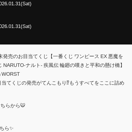
026.01.31(Sat)
026.01.31(Sat)
末発売のお目当てくじ【一番くじ ワンピース EX 悪魔を
じ NARUTO-ナルト- 疾風伝 輪廻の嘆きと平和の懸け橋】
WORST
目当てくじの発売がてんこもり⁉️もうすべてをここに詰め
ちらから🐯
ちら✨