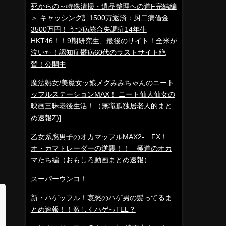
死からの～特殊清掃・遺品整理への道F完結編
＞ キャッシング計1500万返済：厨二病借金
3500万円！うつ病統合失調症14年生
HKT46！！9期研究生、最後のサイト！全米が
泣いた！認知症鬱病60代のラストサイト絶
賛！公開中
魔法熟女/美魔女ッ娘メグみみちゃんのニート
ッフルステーションMAX！ ニート仙人仙女の
映画三昧老後生活！（無職孤独居老人的まと
め速報Z)]
乙女系腐男子のオカマッフルMAX2- FX！
オ・カマトレーダーの逆襲！！ 極道のオカ
マたち編（おもしろ動画まとめ速報）
スーパーウンコ！
新・ハゲッフル！哀愁のハゲ男の髪ってるま
とめ速報！！激しくハゲっTEL？