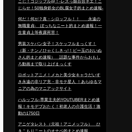
こじ！コジッフル@！-レズっ娘百合ネエ！こ
じらせ！50独身処女のBL腐女子的まとめ速報-
何だ！何が？真・シロッフル！！ 永遠の
無職童貞- ぼっちなニート的まとめ速報！一
生童貞上等夜露死苦！
男装スケバン女子！スケッフルまっくす！
（新・ナンノひゃくしきっ!！ビー玉のおいぬ
さん的まとめ速報） 話題な事件からおもし
ろ動画まで取り上げまっくす
ロボットアニメ！メカと美少女キャラだいす
き永遠の非リア充・非モテ星人 ！あらゆるマ
ニアの為のマニアックサイト
ハルッフル-専業主夫的YOUTUBERまとめ速
報！キモデブおたく！初老人の介護生活！激
動の1750日
アニゲタレスト（元祖！アニメッフル） ひ
きこもりニートのオナベ的まとめ速報