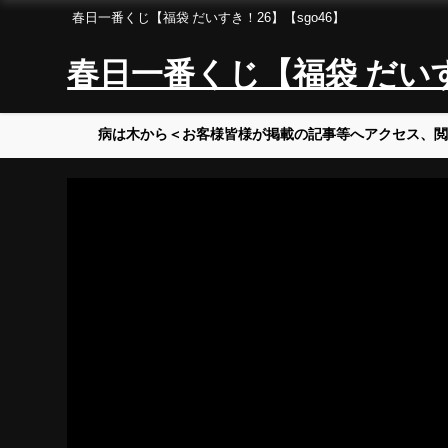
春日一番くじ【福袋 だいすき！26】【sgo46】
春日一番くじ【福袋 だいすき
病は木から＜お客様皆様が掲載の記事等へアクセス、閲