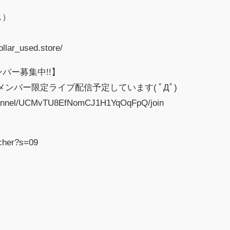
ス）
llar_used.store/
バー募集中!!】
ンバー限定ライブ配信予定しています( ﾟДﾟ)
channel/UCMvTU8EfNomCJ1H1YqOqFpQ/join
て
tcher?s=09