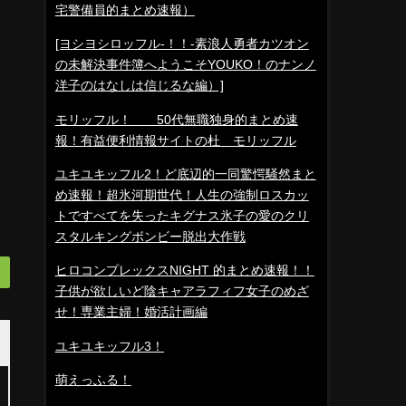
宅警備員的まとめ速報）
[ヨシヨシロッフル-！！-素浪人勇者カツオン
の未解決事件簿へようこそYOUKO！のナンノ
洋子のはなしは信じるな編）]
モリッフル！ 50代無職独身的まとめ速
報！有益便利情報サイトの杜 モリッフル
ユキユキッフル2！ど底辺的一同驚愕騒然まと
め速報！超氷河期世代！人生の強制ロスカッ
トですべてを失ったキグナス氷子の愛のクリ
スタルキングボンビー脱出大作戦
ヒロコンプレックスNIGHT 的まとめ速報！！
子供が欲しいど陰キャアラフィフ女子のめざ
せ！専業主婦！婚活計画編
ユキユキッフル3！
萌えっふる！