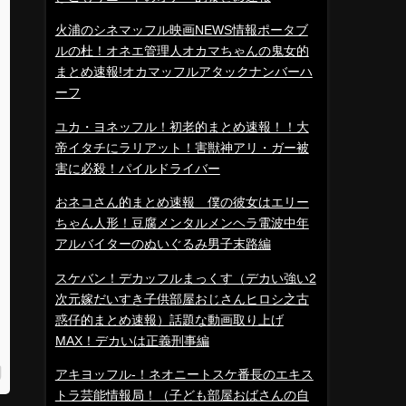
火浦のシネマッフル映画NEWS情報ポータブ
ルの杜！オネエ管理人オカマちゃんの鬼女的
まとめ速報!オカマッフルアタックナンバーハ
ーフ
ユカ・ヨネッフル！初老的まとめ速報！！大
帝イタチにラリアット！害獣神アリ・ガー被
害に必殺！パイルドライバー
おネコさん的まとめ速報 僕の彼女はエリー
ちゃん人形！豆腐メンタルメンヘラ電波中年
アルバイターのぬいぐるみ男子末路編
スケバン！デカッフルまっくす（デカい強い2
次元嫁だいすき子供部屋おじさんヒロシ之古
惑仔的まとめ速報）話題な動画取り上げ
MAX！デカいは正義刑事編
アキヨッフル-！ネオニートスケ番長のエキス
トラ芸能情報局！（子ども部屋おばさんの自