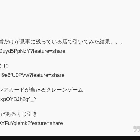
日
賞だけが見事に残っている店で引いてみた結果、、、
/FOuyd5PpNzY?feature=share
くじ
/WI9e6fU0PVw?feature=share
のレアカードが当たるクレーンゲーム
/tExpOYBJh2g^_^
まだあるくじ引き
4AYFuYqiemk?feature=share