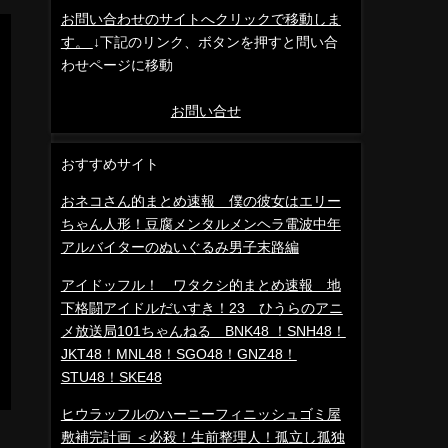
お問い合わせのサイトへクリックで移動しま
す。
↓下記のリンク、ボタンを押すと問い合
わせページに移動
お問い合せ
おすすめサイト
おネコさん的まとめ速報 僕の彼女はエリー
ちゃん人形！豆腐メンタルメンヘラ電波中年
アルバイターのぬいぐるみ男子末路編
アイドッフル！ ワタクシ的まとめ速報 地
下格闘アイドルだいすき！23 ひうらのアニ
メ放送局101ちゃんねる BNK48 ！SNH48！
JKT48！MNL48！SGO48！GNZ48！
STU48！SKE48
ヒウラッフルのハーニーフィニッシュゴミ屋
敷補完計画 ＜必殺！生前整理人！孤立し孤独