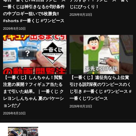
一番くじは神引きなるか⁉️好条件
じにびっくり！
の中ブロギー狙いで5枚勝負‼️
2026年8月10日
#shorts #一番くじ #ワンピース
2026年8月10日
【一番くじ】しんちゃん！閲覧
【一番くじ】遠征先なら上位賞
注意の展開？フィギュア当たる
引ける説⁉︎深夜のワンピースのく
まで引いた結果。｜一番くじ ク
じ引き #一番くじ #ワンピース #
レヨンしんちゃん 夏のバケーシ
一番くじワンピース
ョンだゾ
2026年8月10日
2026年8月10日
【許せねぇ】ドリーとロキが欲し過ぎる一番くじで