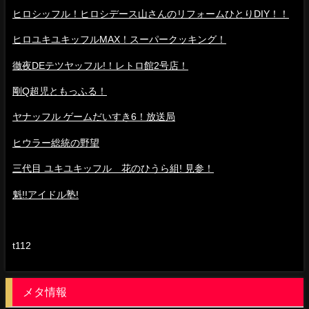
ヒロシッフル！ヒロシデース山さんのリフォームひとりDIY！！
ヒロユキユキッフルMAX！スーパークッキング！
徹夜DEテツヤッフル!！レトロ館2号店！
剛Q超児ともっふる！
ヤナッフル ゲームだいすき6！放送局
ヒウラー総統の野望
三代目 ユキユキッフル 花のひうら組! 見参！
魁!!アイドル塾!
t112
メタ情報