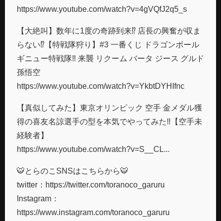
https://www.youtube.com/watch?v=4gVQfJ2q5_s
【大絶叫】数年に1度の奇跡到来⁉︎ 店長の興奮が収ま
らない⁉︎【特戦隊狩り】#3 一番くじ ドラゴンボール
ギニュー特戦隊‼︎ 来襲 リクーム バータ ジース グルド
孫悟空
https://www.youtube.com/watch?v=YkbtDYHIfnc
【真似してみた】東京オリンピック 空手 金メダル獲
得の喜友名諒選手の型を本気でやってみた‼︎【空手未
経験者】
https://www.youtube.com/watch?v=S__CL...
🐯とらのこSNSはこちらから🐯
twitter：https://twitter.com/toranoco_garuru
Instagram​：
https://www.instagram.com/toranoco_garuru