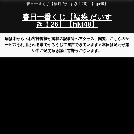
春日一番くじ【福袋 だいすき！26】【sgo46】
春日一番くじ【福袋 だいす
き！26】【hkt48】
病は木から＜お客様皆様が掲載の記事等へアクセス、閲覧、こちらのサ
ービスを利用される事でかろうじて運営できています＞本日は足元が悪
い中ご足労頂き誠に有難うございます。