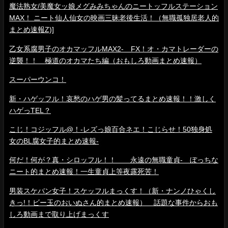
魔法熟女/美魔女ッ娘メグみみちゃんのニートッフルステーション
MAX！ ニート仙人仙女の映画三昧老後生活！（無職孤独居老人的
まとめ速報Z)]
乙女系腐男子のオカマッフルMAX2- FX！オ・カマトレーダーの
逆襲！！ 極道のオカマたち編（おもしろ動画まとめ速報）
スーパーウンコ！
新・ハゲッフル！哀愁のハゲ男の髪ってるまとめ速報！！激しく
ハゲっTEL？
こじ！コジッフル@！-レズっ娘百合ネエ！こじらせ！50独身処
女のBL腐女子的まとめ速報-
何だ！何が？真・シロッフル！！ 永遠の無職童貞- ぼっちな
ニート的まとめ速報！一生童貞上等夜露死苦！
男装スケバン女子！スケッフルまっくす！（新・ナンノひゃくし
きっ!！ビー玉のおいぬさん的まとめ速報） 話題な事件からおも
しろ動画まで取り上げまっくす