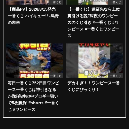
一番くじ
一番くじ
【商品PV】2026/8/15発売
【一番くじ】遠征先なら上位
一番くじ ハイキュー!! -烏野
賞引ける説⁉︎深夜のワンピー
の未来-
スのくじ引き #一番くじ #ワ
ンピース #一番くじワンピー
ス
一番くじ
一番くじ
毎日一番くじ752日目ワンピ
デカすぎ！！ワンピース一番
ース一番くじは神引きなる
くじにびっくり！
か⁉️好条件の中ブロギー狙い
で5枚勝負‼️#shorts #一番く
じ #ワンピース