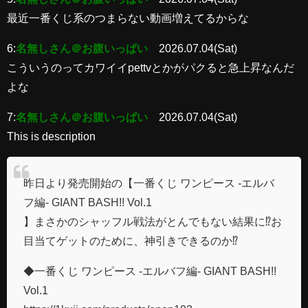
最近一番くじ系のつまらない動画増えてるからな
6:
名無しさん＠お腹いっぱい
2026.07.04(Sat)
こういうのってカワイイpettvとかがパクると急上昇なんだ
よな
7:
名無しさん＠お腹いっぱい
2026.07.04(Sat)
This is description
昨日より発売開始の【一番くじ ワンピース -エルバ
フ編- GIANT BASH!! Vol.1
】まさかのシャッフル戦法がとんでもない結果に⁉️お
目当てゲットのために、神引きできるのか⁉️
◆一番くじ ワンピース -エルバフ編- GIANT BASH!!
Vol.1