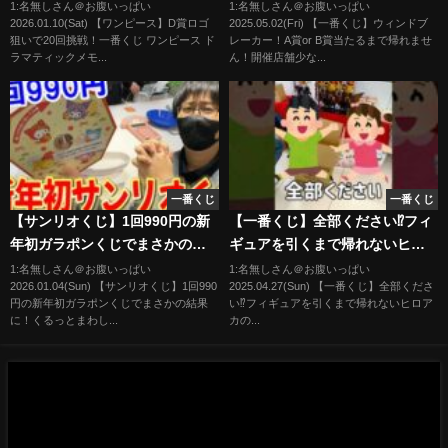
ラマティックメモリーズ
せん！開催店舗少なすぎて大問
1:名無しさん＠お腹いっぱい
1:名無しさん＠お腹いっぱい
2026.01.10(Sat) 【ワンピース】D賞ロゴ
2025.05.02(Fri) 【一番くじ】ウィンドブ
【Vtuber / 猫実況】
題｜一番くじ、一番賞
狙いで20回挑戦！一番くじ ワンピース ド
レーカー！A賞or B賞当たるまで帰れませ
ラマティックメモ...
ん！開催店舗少な...
一番くじ
一番くじ
【サンリオくじ】1回990円の新
【一番くじ】全部ください⁉︎フィ
年初ガラポンくじでまさかの結
ギュアを引くまで帰れないヒロ
果に！くるっとまわしてさんり
アカの一番くじ #一番くじ #ヒ
1:名無しさん＠お腹いっぱい
1:名無しさん＠お腹いっぱい
2026.01.04(Sun) 【サンリオくじ】1回990
2025.04.27(Sun) 【一番くじ】全部くださ
おきゃらくたぁずチャレンジに
ロアカ #僕のヒーローアカデミア
円の新年初ガラポンくじでまさかの結果
い⁉︎フィギュアを引くまで帰れないヒロア
挑戦!!【Sanrio/当りくじ/一番く
に！くるっとまわし...
カの...
じ】