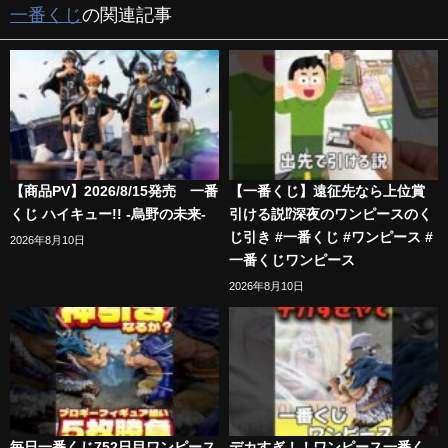
一番くじ
の関連記事
【商品PV】2026/8/15発売 一番
【一番くじ】遠征先なら上位賞
くじ ハイキュー!! -烏野の未来-
引ける説⁉︎深夜のワンピースのく
じ引き #一番くじ #ワンピース #
2026年8月10日
一番くじワンピース
2026年8月10日
毎日一番くじ752日目ワンピース
デカすぎ！！ワンピース一番く