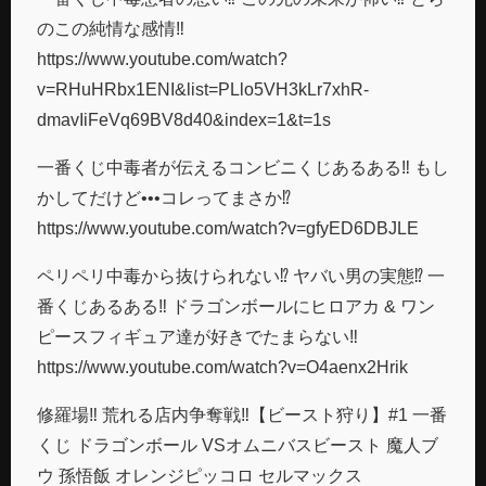
のこの純情な感情‼︎
https://www.youtube.com/watch?
v=RHuHRbx1ENI&list=PLlo5VH3kLr7xhR-
dmavIiFeVq69BV8d40&index=1&t=1s
一番くじ中毒者が伝えるコンビニくじあるある‼︎ もし
かしてだけど•••コレってまさか⁉︎
https://www.youtube.com/watch?v=gfyED6DBJLE
ペリペリ中毒から抜けられない⁉︎ ヤバい男の実態⁉︎ 一
番くじあるある‼︎ ドラゴンボールにヒロアカ & ワン
ピースフィギュア達が好きでたまらない‼︎
https://www.youtube.com/watch?v=O4aenx2Hrik
修羅場‼︎ 荒れる店内争奪戦‼︎【ビースト狩り】#1 一番
くじ ドラゴンボール VSオムニバスビースト 魔人ブ
ウ 孫悟飯 オレンジピッコロ セルマックス