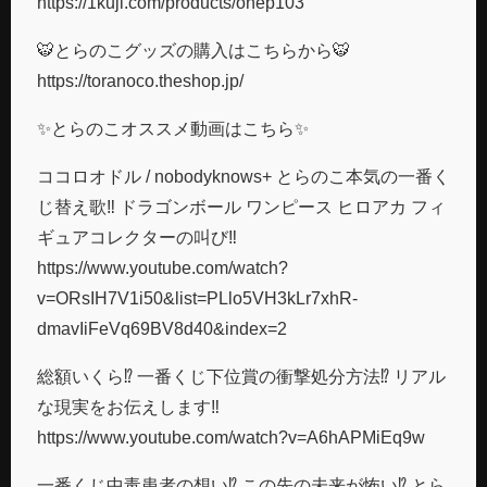
https://1kuji.com/products/onep103
🐯とらのこグッズの購入はこちらから🐯
https://toranoco.theshop.jp/
✨とらのこオススメ動画はこちら✨
ココロオドル / nobodyknows+ とらのこ本気の一番く
じ替え歌‼︎ ドラゴンボール ワンピース ヒロアカ フィ
ギュアコレクターの叫び‼︎
https://www.youtube.com/watch?
v=ORsIH7V1i50&list=PLlo5VH3kLr7xhR-
dmavIiFeVq69BV8d40&index=2
総額いくら⁉︎ 一番くじ下位賞の衝撃処分方法⁉︎ リアル
な現実をお伝えします‼︎
https://www.youtube.com/watch?v=A6hAPMiEq9w
一番くじ中毒患者の想い⁉︎ この先の未来が怖い⁉︎ とら