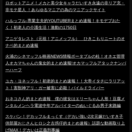
ロボットアニメ！メカと美少女キャラだいすき永遠の非リア充・
非モテ星人 ！あらゆるマニアの為のマニアックサイト
ハルッフル-専業主夫的YOUTUBERまとめ速報！キモデブおた
く！初老人の介護生活！激動の1750日
アニゲタレスト（元祖！アニメッフル） ひきこもりニートのオ
ナベ的まとめ速報
火浦のシネマッフル映画NEWS情報ポータブルの杜！オネエ管理
人オカマちゃんの鬼女的まとめ速報!オカマッフルアタックナンバ
ーハーフ
ユカ・ヨネッフル！初老的まとめ速報！！大帝イタチにラリアッ
ト！害獣神アリ・ガー被害に必殺！パイルドライバー
おネコさん的まとめ速報 僕の彼女はエリーちゃん人形！豆腐メ
ンタルメンヘラ電波中年アルバイターのぬいぐるみ男子末路編
スケバン！デカッフルまっくす（デカい強い2次元嫁だいすき子
供部屋おじさんヒロシ之古惑仔的まとめ速報）話題な動画取り上
げMAX！デカいは正義刑事編