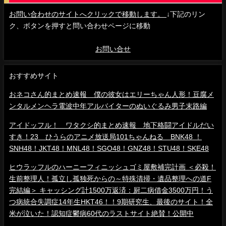
お問い合わせのサイトへクリックで移動します。
↓下記のリン
ク、ボタンを押すと問い合わせページに移動
お問い合せ
おすすめサイト
おネコさん的まとめ速報 僕の彼女はエリーちゃん人形！豆腐メ
ンタルメンヘラ電波中年アルバイターのぬいぐるみ男子末路編
アイドッフル！ ワタクシ的まとめ速報 地下格闘アイドルだい
すき！23 ひうらのアニメ放送局101ちゃんねる BNK48 ！
SNH48！JKT48！MNL48！SGO48！GNZ48！STU48！SKE48
ヒウラッフルのハーニーフィニッシュゴミ屋敷補完計画 ＜必殺！
生前整理人！孤立し孤独死からの～特殊清掃・遺品整理への道F
完結編＞ キャッシング計1500万返済：厨二病借金3500万円！う
つ病統合失調症14年生HKT46！！9期研究生、最後のサイト！全
米が泣いた！認知症鬱病60代のラストサイト絶賛！公開中