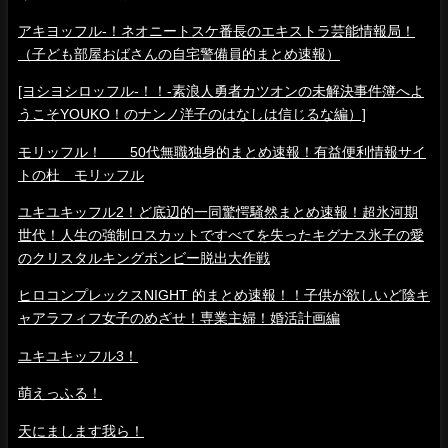
アキヨッフル-！ネオニートスケ番長のエキストラ芸能情報局！
（子ども部屋おばさんの自宅警備員的まとめ速報）
[ヨシヨシロッフル-！！-素浪人勇者カツオンの未解決事件簿へよ
うこそYOUKO！のナンノ洋子のはなしは信じるな編）]
モリッフル！ 50代無職独身的まとめ速報！有益便利情報サイ
トの杜 モリッフル
ユキユキッフル2！ど底辺的一同驚愕騒然まとめ速報！超氷河期
世代！人生の強制ロスカットですべてを失ったキグナス氷子の愛
のクリスタルキングボンビー脱出大作戦
ヒロコンプレックスNIGHT 的まとめ速報！！子供が欲しいど陰キ
ャアラフィフ女子のめざせ！専業主婦！婚活計画編
ユキユキッフル3！
萌えっふる！
天にまします我ら！