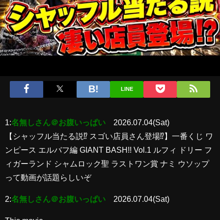
LINE
1:
名無しさん＠お腹いっぱい
2026.07.04(Sat)
【シャッフル当たる説⁉︎ スゴい店員さん登場⁉︎】一番くじ ワ
ンピース エルバフ編 GIANT BASH!! Vol.1 ルフィ ドリー フ
ィガーランド シャムロック聖 ラストワン賞 ナミ ウソップ
って動画が話題らしいぞ
2:
名無しさん＠お腹いっぱい
2026.07.04(Sat)