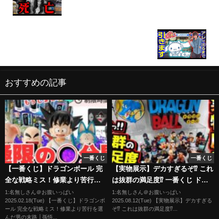
とんでもないことになりました
【サンリオ当たりくじ】シナモロールの当りくじで
完璧な引きをしてしまうオタクが調子にのった結果
【SANRIO】キャラクター大賞、一番くじ
おすすめの記事
一番くじ
一番くじ
【一番くじ】ドラゴンボール 完
【実物展示】デカすぎるぞ⁉︎ これ
全な戦略ミス！修業より苦行を
は抜群の満足度⁉︎ 一番くじ ドラ
選んだ男の末路 │孫悟空修業編
ゴンボール ASSEMBLE
1:名無しさん＠お腹いっぱい
1:名無しさん＠お腹いっぱい
2025.02.18(Tue) 【一番くじ】ドラゴンボ
2025.08.12(Tue) 【実物展示】デカすぎる
チチ プーアル
COLLECTION 孫悟空少年期編
ール 完全な戦略ミス！修業より苦行を選
ぞ⁉︎ これは抜群の満足度⁉︎...
ラストワン賞
んだ男の末路 │孫悟...