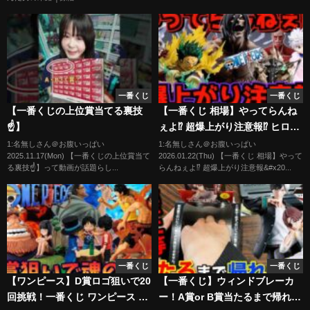
一番くじ
一番くじ
【一番くじの上位賞当てる裏技
【一番くじ 相場】やってらんね
☝️】
ぇよ⁉︎ 超爆上がり注意報⁉︎ ヒロア
カ ワンピース ハンター×ハンタ
1:名無しさん＠お腹いっぱい
1:名無しさん＠お腹いっぱい
2025.11.17(Mon) 【一番くじの上位賞当て
2026.01.22(Thu) 【一番くじ 相場】やって
ー 進撃の巨人
る裏技☝️】って動画が話題らし...
らんねぇよ⁉︎ 超爆上がり注意報&#x20...
一番くじ
一番くじ
【ワンピース】D賞ロゴ狙いで20
【一番くじ】ウィンドブレーカ
回挑戦！一番くじ ワンピース ド
ー！A賞or B賞当たるまで帰れま